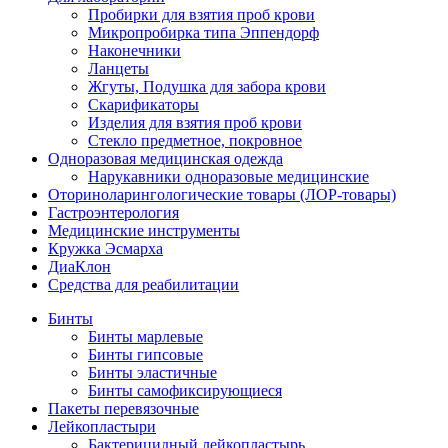
Пробирки для взятия проб крови
Микропробирка типа Эппендорф
Наконечники
Ланцеты
Жгуты, Подушка для забора крови
Скарификаторы
Изделия для взятия проб крови
Стекло предметное, покровное
Одноразовая медицинская одежда
Нарукавники одноразовые медицинские
Оториноларингологические товары (ЛОР-товары)
Гастроэнтерология
Медицинские инструменты
Кружка Эсмарха
ДиаКлон
Средства для реабилитации
Бинты
Бинты марлевые
Бинты гипсовые
Бинты эластичные
Бинты самофиксирующиеся
Пакеты перевязочные
Лейкопластыри
Бактерицидный лейкопластырь