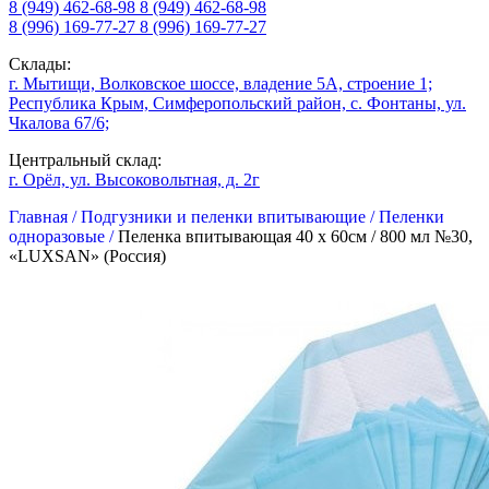
8 (949) 462-68-98
8 (949) 462-68-98
8 (996) 169-77-27
8 (996) 169-77-27
Склады:
г. Мытищи, Волковское шоссе, владение 5А, строение 1;
Республика Крым, Симферопольский район, с. Фонтаны, ул.
Чкалова 67/6;
Центральный склад:
г. Орёл, ул. Высоковольтная, д. 2г
Главная /
Подгузники и пеленки впитывающие /
Пеленки
одноразовые /
Пеленка впитывающая 40 х 60см / 800 мл №30,
«LUXSAN» (Россия)