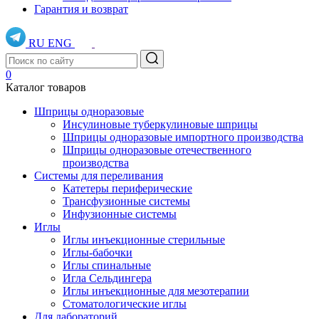
Гарантия и возврат
RU
ENG
0
Каталог товаров
Шприцы одноразовые
Инсулиновые туберкулиновые шприцы
Шприцы одноразовые импортного производства
Шприцы одноразовые отечественного
производства
Системы для переливания
Катетеры периферические
Трансфузионные системы
Инфузионные системы
Иглы
Иглы инъекционные стерильные
Иглы-бабочки
Иглы спинальные
Игла Сельдингера
Иглы инъекционные для мезотерапии
Стоматологические иглы
Для лабораторий