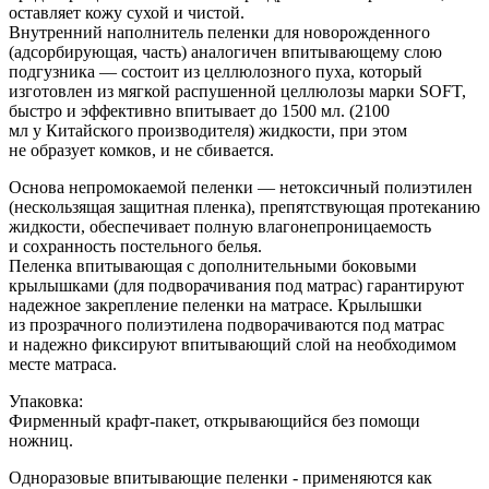
оставляет кожу сухой и чистой.
Внутренний наполнитель пеленки
для новорожденного
(адсорбирующая, часть) аналогичен впитывающему слою
подгузника — состоит из целлюлозного пуха, который
изготовлен из мягкой распушенной целлюлозы марки SOFT,
быстро и эффективно впитывает до 1500 мл. (2100
мл у Китайского производителя) жидкости, при этом
не образует комков, и не сбивается.
Основа непромокаемой пеленки
— нетоксичный полиэтилен
(нескользящая защитная пленка), препятствующая протеканию
жидкости, обеспечивает полную влагонепроницаемость
и сохранность постельного белья.
Пеленка впитывающая с дополнительными боковыми
крылышками
(для подворачивания под матрас)
гарантируют
надежное закрепление пеленки на матрасе. Крылышки
из прозрачного полиэтилена подворачиваются под матрас
и надежно фиксируют впитывающий слой на необходимом
месте матраса.
Упаковка:
Фирменный
крафт-пакет
, открывающийся без помощи
ножниц.
Одноразовые впитывающие пеленки - применяются как