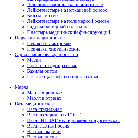
Лейкопластыри на тканевой основе
Лейкопластырь на нетканевой основе
Бинты липкие
Лейкопластырь на полимерной основе
Гидроколлоидный пластырь
Пластырь медицинский фиксирующий
Перчатки медицинские
Перчатки смотровые
Перчатки хирургические
Одноразовое белье, простыни
Маски
Простыни одноразовые
Бахилы оптом
Полотенца салфетки одноразовые
Марля
Марля в роликах
Марля в отрезах
Вата медицинская
Вата стерильная
Вата нестерильная ГОСТ
Вата ЗИГ-ЗАГ нестерильная хирургическая
Вата глазная Россия
Ватные шарики
Ватные диски