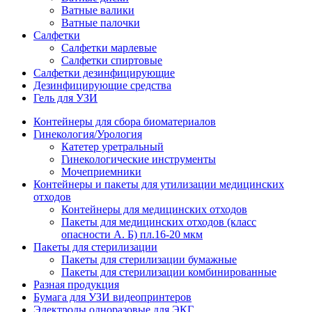
Ватные валики
Ватные палочки
Салфетки
Салфетки марлевые
Салфетки спиртовые
Салфетки дезинфицирующие
Дезинфицирующие средства
Гель для УЗИ
Контейнеры для сбора биоматериалов
Гинекология/Урология
Катетер уретральный
Гинекологические инструменты
Мочеприемники
Контейнеры и пакеты для утилизации медицинских
отходов
Контейнеры для медицинских отходов
Пакеты для медицинских отходов (класс
опасности А. Б) пл.16-20 мкм
Пакеты для стерилизации
Пакеты для стерилизации бумажные
Пакеты для стерилизации комбинированные
Разная продукция
Бумага для УЗИ видеопринтеров
Электроды одноразовые для ЭКГ