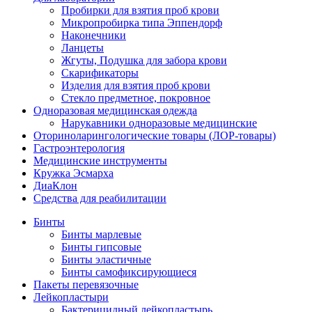
Пробирки для взятия проб крови
Микропробирка типа Эппендорф
Наконечники
Ланцеты
Жгуты, Подушка для забора крови
Скарификаторы
Изделия для взятия проб крови
Стекло предметное, покровное
Одноразовая медицинская одежда
Нарукавники одноразовые медицинские
Оториноларингологические товары (ЛОР-товары)
Гастроэнтерология
Медицинские инструменты
Кружка Эсмарха
ДиаКлон
Средства для реабилитации
Бинты
Бинты марлевые
Бинты гипсовые
Бинты эластичные
Бинты самофиксирующиеся
Пакеты перевязочные
Лейкопластыри
Бактерицидный лейкопластырь