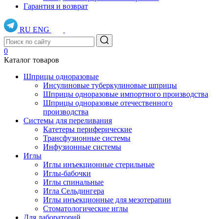
Гарантия и возврат
RU
ENG
0
Каталог товаров
Шприцы одноразовые
Инсулиновые туберкулиновые шприцы
Шприцы одноразовые импортного производства
Шприцы одноразовые отечественного
производства
Системы для переливания
Катетеры периферические
Трансфузионные системы
Инфузионные системы
Иглы
Иглы инъекционные стерильные
Иглы-бабочки
Иглы спинальные
Игла Сельдингера
Иглы инъекционные для мезотерапии
Стоматологические иглы
Для лабораторий