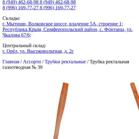
8 (949) 462-68-98
8 (949) 462-68-98
8 (996) 169-77-27
8 (996) 169-77-27
Склады:
г. Мытищи, Волковское шоссе, владение 5А, строение 1;
Республика Крым, Симферопольский район, с. Фонтаны, ул.
Чкалова 67/6;
Центральный склад:
г. Орёл, ул. Высоковольтная, д. 2г
Главная /
Ассорти /
Трубки ректальные /
Трубка ректальная
газоотводная № 39