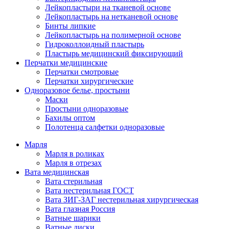
Лейкопластыри на тканевой основе
Лейкопластырь на нетканевой основе
Бинты липкие
Лейкопластырь на полимерной основе
Гидроколлоидный пластырь
Пластырь медицинский фиксирующий
Перчатки медицинские
Перчатки смотровые
Перчатки хирургические
Одноразовое белье, простыни
Маски
Простыни одноразовые
Бахилы оптом
Полотенца салфетки одноразовые
Марля
Марля в роликах
Марля в отрезах
Вата медицинская
Вата стерильная
Вата нестерильная ГОСТ
Вата ЗИГ-ЗАГ нестерильная хирургическая
Вата глазная Россия
Ватные шарики
Ватные диски