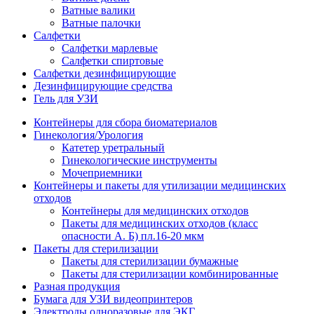
Ватные валики
Ватные палочки
Салфетки
Салфетки марлевые
Салфетки спиртовые
Салфетки дезинфицирующие
Дезинфицирующие средства
Гель для УЗИ
Контейнеры для сбора биоматериалов
Гинекология/Урология
Катетер уретральный
Гинекологические инструменты
Мочеприемники
Контейнеры и пакеты для утилизации медицинских
отходов
Контейнеры для медицинских отходов
Пакеты для медицинских отходов (класс
опасности А. Б) пл.16-20 мкм
Пакеты для стерилизации
Пакеты для стерилизации бумажные
Пакеты для стерилизации комбинированные
Разная продукция
Бумага для УЗИ видеопринтеров
Электроды одноразовые для ЭКГ