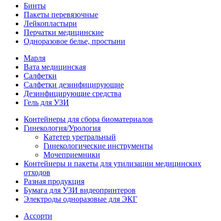
Бинты
Пакеты перевязочные
Лейкопластыри
Перчатки медицинские
Одноразовое белье, простыни
Марля
Вата медицинская
Салфетки
Салфетки дезинфицирующие
Дезинфицирующие средства
Гель для УЗИ
Контейнеры для сбора биоматериалов
Гинекология/Урология
Катетер уретральный
Гинекологические инструменты
Мочеприемники
Контейнеры и пакеты для утилизации медицинских
отходов
Разная продукция
Бумага для УЗИ видеопринтеров
Электроды одноразовые для ЭКГ
Ассорти