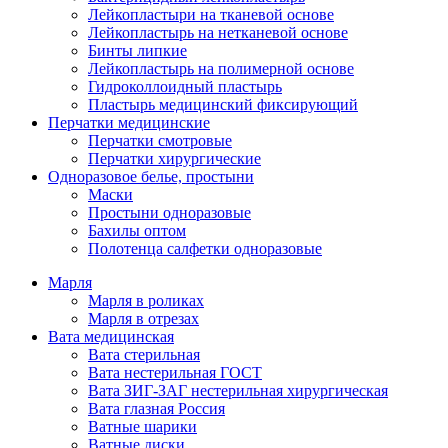
Лейкопластыри на тканевой основе
Лейкопластырь на нетканевой основе
Бинты липкие
Лейкопластырь на полимерной основе
Гидроколлоидный пластырь
Пластырь медицинский фиксирующий
Перчатки медицинские
Перчатки смотровые
Перчатки хирургические
Одноразовое белье, простыни
Маски
Простыни одноразовые
Бахилы оптом
Полотенца салфетки одноразовые
Марля
Марля в роликах
Марля в отрезах
Вата медицинская
Вата стерильная
Вата нестерильная ГОСТ
Вата ЗИГ-ЗАГ нестерильная хирургическая
Вата глазная Россия
Ватные шарики
Ватные диски