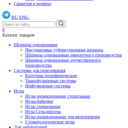
Гарантия и возврат
RU
ENG
0
Каталог товаров
Шприцы одноразовые
Инсулиновые туберкулиновые шприцы
Шприцы одноразовые импортного производства
Шприцы одноразовые отечественного
производства
Системы для переливания
Катетеры периферические
Трансфузионные системы
Инфузионные системы
Иглы
Иглы инъекционные стерильные
Иглы-бабочки
Иглы спинальные
Игла Сельдингера
Иглы инъекционные для мезотерапии
Стоматологические иглы
Для лабораторий