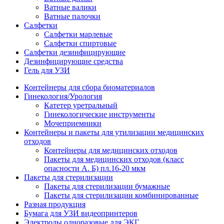
Ватные валики
Ватные палочки
Салфетки
Салфетки марлевые
Салфетки спиртовые
Салфетки дезинфицирующие
Дезинфицирующие средства
Гель для УЗИ
Контейнеры для сбора биоматериалов
Гинекология/Урология
Катетер уретральный
Гинекологические инструменты
Мочеприемники
Контейнеры и пакеты для утилизации медицинских
отходов
Контейнеры для медицинских отходов
Пакеты для медицинских отходов (класс
опасности А. Б) пл.16-20 мкм
Пакеты для стерилизации
Пакеты для стерилизации бумажные
Пакеты для стерилизации комбинированные
Разная продукция
Бумага для УЗИ видеопринтеров
Электроды одноразовые для ЭКГ