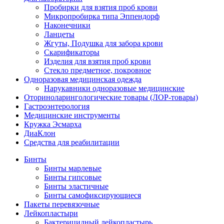
Пробирки для взятия проб крови
Микропробирка типа Эппендорф
Наконечники
Ланцеты
Жгуты, Подушка для забора крови
Скарификаторы
Изделия для взятия проб крови
Стекло предметное, покровное
Одноразовая медицинская одежда
Нарукавники одноразовые медицинские
Оториноларингологические товары (ЛОР-товары)
Гастроэнтерология
Медицинские инструменты
Кружка Эсмарха
ДиаКлон
Средства для реабилитации
Бинты
Бинты марлевые
Бинты гипсовые
Бинты эластичные
Бинты самофиксирующиеся
Пакеты перевязочные
Лейкопластыри
Бактерицидный лейкопластырь