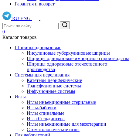
Гарантия и возврат
RU
ENG
0
Каталог товаров
Шприцы одноразовые
Инсулиновые туберкулиновые шприцы
Шприцы одноразовые импортного производства
Шприцы одноразовые отечественного
производства
Системы для переливания
Катетеры периферические
Трансфузионные системы
Инфузионные системы
Иглы
Иглы инъекционные стерильные
Иглы-бабочки
Иглы спинальные
Игла Сельдингера
Иглы инъекционные для мезотерапии
Стоматологические иглы
Для лабораторий