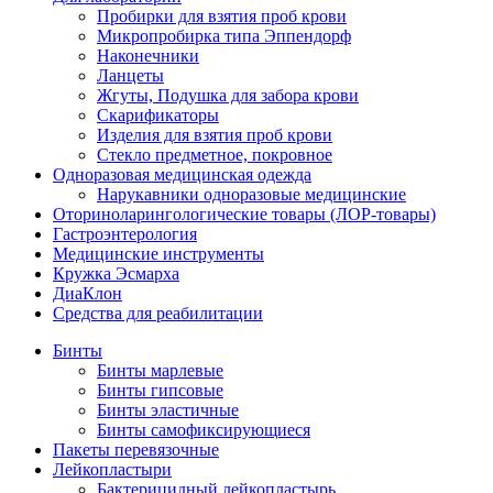
Пробирки для взятия проб крови
Микропробирка типа Эппендорф
Наконечники
Ланцеты
Жгуты, Подушка для забора крови
Скарификаторы
Изделия для взятия проб крови
Стекло предметное, покровное
Одноразовая медицинская одежда
Нарукавники одноразовые медицинские
Оториноларингологические товары (ЛОР-товары)
Гастроэнтерология
Медицинские инструменты
Кружка Эсмарха
ДиаКлон
Средства для реабилитации
Бинты
Бинты марлевые
Бинты гипсовые
Бинты эластичные
Бинты самофиксирующиеся
Пакеты перевязочные
Лейкопластыри
Бактерицидный лейкопластырь