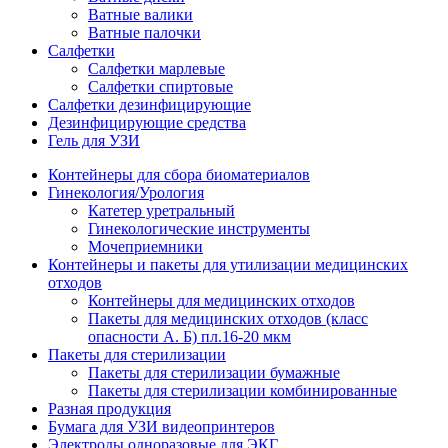
Ватные валики
Ватные палочки
Салфетки
Салфетки марлевые
Салфетки спиртовые
Салфетки дезинфицирующие
Дезинфицирующие средства
Гель для УЗИ
Контейнеры для сбора биоматериалов
Гинекология/Урология
Катетер уретральный
Гинекологические инструменты
Мочеприемники
Контейнеры и пакеты для утилизации медицинских
отходов
Контейнеры для медицинских отходов
Пакеты для медицинских отходов (класс
опасности А. Б) пл.16-20 мкм
Пакеты для стерилизации
Пакеты для стерилизации бумажные
Пакеты для стерилизации комбинированные
Разная продукция
Бумага для УЗИ видеопринтеров
Электроды одноразовые для ЭКГ