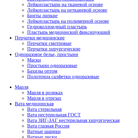
Лейкопластыри на тканевой основе
Лейкопластырь на нетканевой основе
Бинты липкие
Лейкопластырь на полимерной основе
Гидроколлоидный пластырь
Пластырь медицинский фиксирующий
Перчатки медицинские
Перчатки смотровые
Перчатки хирургические
Одноразовое белье, простыни
Маски
Простыни одноразовые
Бахилы оптом
Полотенца салфетки одноразовые
Марля
Марля в роликах
Марля в отрезах
Вата медицинская
Вата стерильная
Вата нестерильная ГОСТ
Вата ЗИГ-ЗАГ нестерильная хирургическая
Вата глазная Россия
Ватные шарики
Ватные диски