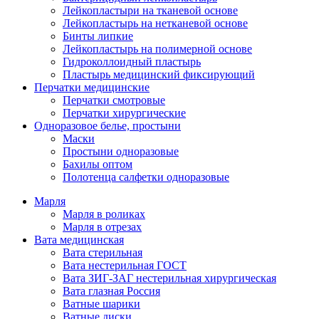
Лейкопластыри на тканевой основе
Лейкопластырь на нетканевой основе
Бинты липкие
Лейкопластырь на полимерной основе
Гидроколлоидный пластырь
Пластырь медицинский фиксирующий
Перчатки медицинские
Перчатки смотровые
Перчатки хирургические
Одноразовое белье, простыни
Маски
Простыни одноразовые
Бахилы оптом
Полотенца салфетки одноразовые
Марля
Марля в роликах
Марля в отрезах
Вата медицинская
Вата стерильная
Вата нестерильная ГОСТ
Вата ЗИГ-ЗАГ нестерильная хирургическая
Вата глазная Россия
Ватные шарики
Ватные диски