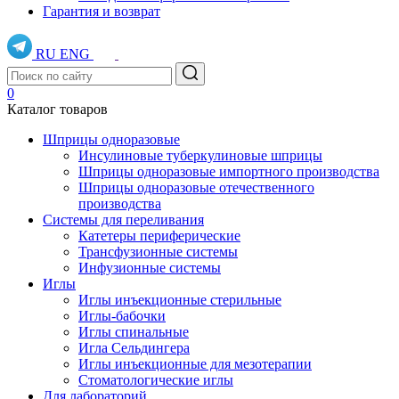
Гарантия и возврат
RU
ENG
0
Каталог товаров
Шприцы одноразовые
Инсулиновые туберкулиновые шприцы
Шприцы одноразовые импортного производства
Шприцы одноразовые отечественного
производства
Системы для переливания
Катетеры периферические
Трансфузионные системы
Инфузионные системы
Иглы
Иглы инъекционные стерильные
Иглы-бабочки
Иглы спинальные
Игла Сельдингера
Иглы инъекционные для мезотерапии
Стоматологические иглы
Для лабораторий