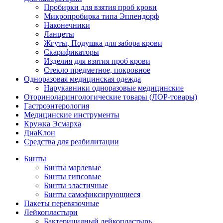
Пробирки для взятия проб крови
Микропробирка типа Эппендорф
Наконечники
Ланцеты
Жгуты, Подушка для забора крови
Скарификаторы
Изделия для взятия проб крови
Стекло предметное, покровное
Одноразовая медицинская одежда
Нарукавники одноразовые медицинские
Оториноларингологические товары (ЛОР-товары)
Гастроэнтерология
Медицинские инструменты
Кружка Эсмарха
ДиаКлон
Средства для реабилитации
Бинты
Бинты марлевые
Бинты гипсовые
Бинты эластичные
Бинты самофиксирующиеся
Пакеты перевязочные
Лейкопластыри
Бактерицидный лейкопластырь