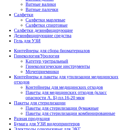
Ватные валики
Ватные палочки
Салфетки
Салфетки марлевые
Салфетки спиртовые
Салфетки дезинфицирующие
Дезинфицирующие средства
Гель для УЗИ
Контейнеры для сбора биоматериалов
Гинекология/Урология
Катетер уретральный
Гинекологические инструменты
Мочеприемники
Контейнеры и пакеты для утилизации медицинских
отходов
Контейнеры для медицинских отходов
Пакеты для медицинских отходов (класс
опасности А. Б) пл.16-20 мкм
Пакеты для стерилизации
Пакеты для стерилизации бумажные
Пакеты для стерилизации комбинированные
Разная продукция
Бумага для УЗИ видеопринтеров
Электроды одноразовые для ЭКГ