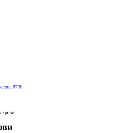
алова 67/6;
б крови
ови