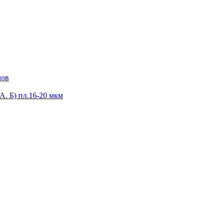
дов
А. Б) пл.16-20 мкм