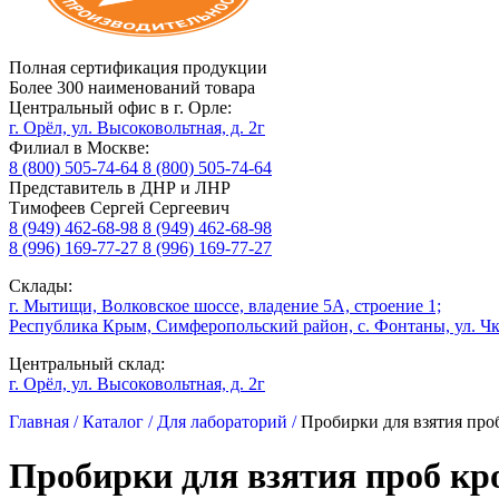
Полная сертификация продукции
Более 300 наименований товара
Центральный офис в г. Орле:
г. Орёл, ул. Высоковольтная, д. 2г
Филиал в Москве:
8 (800) 505-74-64
8 (800) 505-74-64
Представитель в ДНР и ЛНР
Тимофеев Сергей Сергеевич
8 (949) 462-68-98
8 (949) 462-68-98
8 (996) 169-77-27
8 (996) 169-77-27
Склады:
г. Мытищи, Волковское шоссе, владение 5А, строение 1;
Республика Крым, Симферопольский район, с. Фонтаны, ул. Чк
Центральный склад:
г. Орёл, ул. Высоковольтная, д. 2г
Главная /
Каталог /
Для лабораторий /
Пробирки для взятия про
Пробирки для взятия проб кр