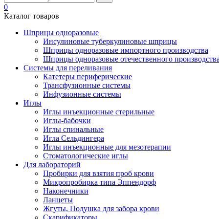
0
Каталог товаров
Шприцы одноразовые
Инсулиновые туберкулиновые шприцы
Шприцы одноразовые импортного производства
Шприцы одноразовые отечественного производств
Системы для переливания
Катетеры периферические
Трансфузионные системы
Инфузионные системы
Иглы
Иглы инъекционные стерильные
Иглы-бабочки
Иглы спинальные
Игла Сельдингера
Иглы инъекционные для мезотерапии
Стоматологические иглы
Для лабораторий
Пробирки для взятия проб крови
Микропробирка типа Эппендорф
Наконечники
Ланцеты
Жгуты, Подушка для забора крови
Скарификаторы