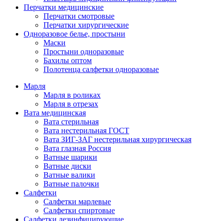
Перчатки медицинские
Перчатки смотровые
Перчатки хирургические
Одноразовое белье, простыни
Маски
Простыни одноразовые
Бахилы оптом
Полотенца салфетки одноразовые
Марля
Марля в роликах
Марля в отрезах
Вата медицинская
Вата стерильная
Вата нестерильная ГОСТ
Вата ЗИГ-ЗАГ нестерильная хирургическая
Вата глазная Россия
Ватные шарики
Ватные диски
Ватные валики
Ватные палочки
Салфетки
Салфетки марлевые
Салфетки спиртовые
Салфетки дезинфицирующие