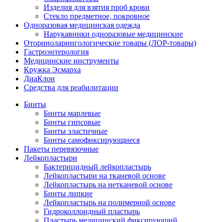
Изделия для взятия проб крови
Стекло предметное, покровное
Одноразовая медицинская одежда
Нарукавники одноразовые медицинские
Оториноларингологические товары (ЛОР-товары)
Гастроэнтерология
Медицинские инструменты
Кружка Эсмарха
ДиаКлон
Средства для реабилитации
Бинты
Бинты марлевые
Бинты гипсовые
Бинты эластичные
Бинты самофиксирующиеся
Пакеты перевязочные
Лейкопластыри
Бактерицидный лейкопластырь
Лейкопластыри на тканевой основе
Лейкопластырь на нетканевой основе
Бинты липкие
Лейкопластырь на полимерной основе
Гидроколлоидный пластырь
Пластырь медицинский фиксирующий