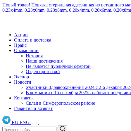
Новый товар! Повязка стерильная адгезивная из нетканного ма
0.23x4mm, 0.23x6mm, 0.23x8mm, 0.20x4mm, 0.20x6mm, 0.20x8
Акции
Оплата и доставка
Прайс
О компании
История
Наши достижения
Не является публичной офертой
Отдел претензий
Экспорт
Новости
Участники Здравоохранения-2024 с 2-6 декабря 202
В компании с 15 сентября 2025г. работает предста
Контакты
Склад в Симферопольском районе
Гарантия и возврат
RU
ENG