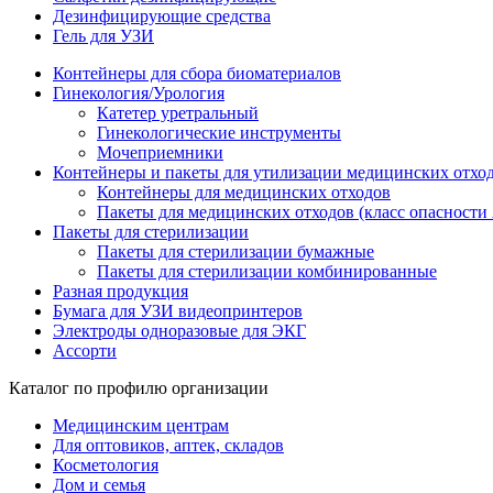
Дезинфицирующие средства
Гель для УЗИ
Контейнеры для сбора биоматериалов
Гинекология/Урология
Катетер уретральный
Гинекологические инструменты
Мочеприемники
Контейнеры и пакеты для утилизации медицинских отхо
Контейнеры для медицинских отходов
Пакеты для медицинских отходов (класс опасности 
Пакеты для стерилизации
Пакеты для стерилизации бумажные
Пакеты для стерилизации комбинированные
Разная продукция
Бумага для УЗИ видеопринтеров
Электроды одноразовые для ЭКГ
Ассорти
Каталог по профилю организации
Медицинским центрам
Для оптовиков, аптек, складов
Косметология
Дом и семья