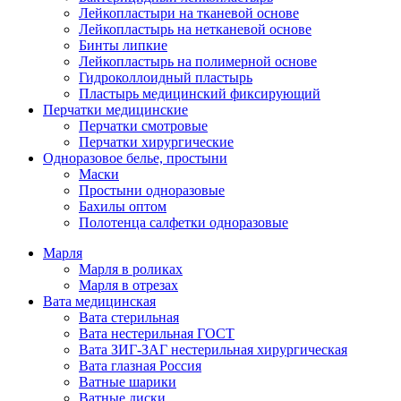
Лейкопластыри на тканевой основе
Лейкопластырь на нетканевой основе
Бинты липкие
Лейкопластырь на полимерной основе
Гидроколлоидный пластырь
Пластырь медицинский фиксирующий
Перчатки медицинские
Перчатки смотровые
Перчатки хирургические
Одноразовое белье, простыни
Маски
Простыни одноразовые
Бахилы оптом
Полотенца салфетки одноразовые
Марля
Марля в роликах
Марля в отрезах
Вата медицинская
Вата стерильная
Вата нестерильная ГОСТ
Вата ЗИГ-ЗАГ нестерильная хирургическая
Вата глазная Россия
Ватные шарики
Ватные диски