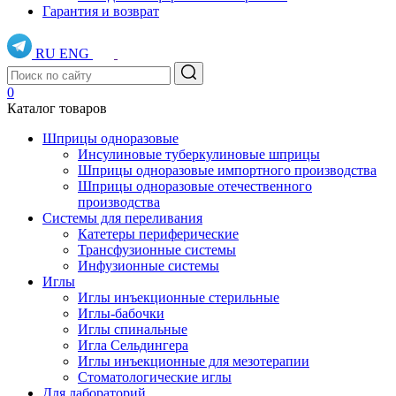
Гарантия и возврат
RU
ENG
0
Каталог товаров
Шприцы одноразовые
Инсулиновые туберкулиновые шприцы
Шприцы одноразовые импортного производства
Шприцы одноразовые отечественного
производства
Системы для переливания
Катетеры периферические
Трансфузионные системы
Инфузионные системы
Иглы
Иглы инъекционные стерильные
Иглы-бабочки
Иглы спинальные
Игла Сельдингера
Иглы инъекционные для мезотерапии
Стоматологические иглы
Для лабораторий