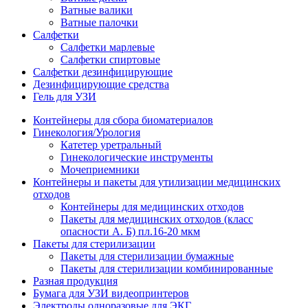
Ватные валики
Ватные палочки
Салфетки
Салфетки марлевые
Салфетки спиртовые
Салфетки дезинфицирующие
Дезинфицирующие средства
Гель для УЗИ
Контейнеры для сбора биоматериалов
Гинекология/Урология
Катетер уретральный
Гинекологические инструменты
Мочеприемники
Контейнеры и пакеты для утилизации медицинских
отходов
Контейнеры для медицинских отходов
Пакеты для медицинских отходов (класс
опасности А. Б) пл.16-20 мкм
Пакеты для стерилизации
Пакеты для стерилизации бумажные
Пакеты для стерилизации комбинированные
Разная продукция
Бумага для УЗИ видеопринтеров
Электроды одноразовые для ЭКГ