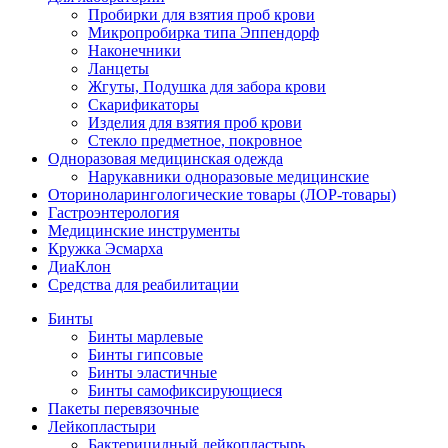
Пробирки для взятия проб крови
Микропробирка типа Эппендорф
Наконечники
Ланцеты
Жгуты, Подушка для забора крови
Скарификаторы
Изделия для взятия проб крови
Стекло предметное, покровное
Одноразовая медицинская одежда
Нарукавники одноразовые медицинские
Оториноларингологические товары (ЛОР-товары)
Гастроэнтерология
Медицинские инструменты
Кружка Эсмарха
ДиаКлон
Средства для реабилитации
Бинты
Бинты марлевые
Бинты гипсовые
Бинты эластичные
Бинты самофиксирующиеся
Пакеты перевязочные
Лейкопластыри
Бактерицидный лейкопластырь