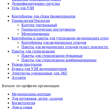
Дезинфицирующие средства
Гель для УЗИ
Контейнеры для сбора биоматериалов
Гинекология/Урология
Катетер уретральный
Гинекологические инструменты
Мочеприемники
Контейнеры и пакеты для утилизации медицинских отхо
Контейнеры для медицинских отходов
Пакеты для медицинских отходов (класс опасности 
Пакеты для стерилизации
Пакеты для стерилизации бумажные
Пакеты для стерилизации комбинированные
Разная продукция
Бумага для УЗИ видеопринтеров
Электроды одноразовые для ЭКГ
Ассорти
Каталог по профилю организации
Медицинским центрам
Для оптовиков, аптек, складов
Косметология
Дом и семья