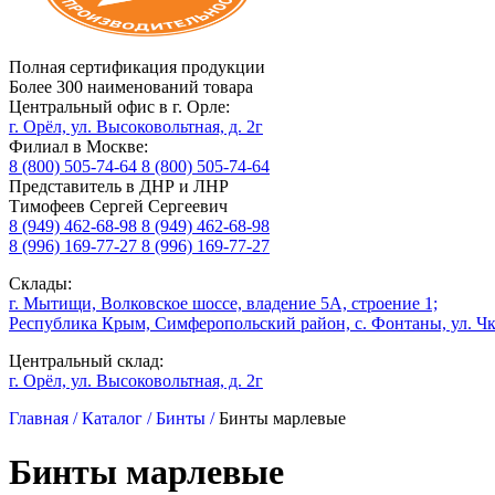
Полная сертификация продукции
Более 300 наименований товара
Центральный офис в г. Орле:
г. Орёл, ул. Высоковольтная, д. 2г
Филиал в Москве:
8 (800) 505-74-64
8 (800) 505-74-64
Представитель в ДНР и ЛНР
Тимофеев Сергей Сергеевич
8 (949) 462-68-98
8 (949) 462-68-98
8 (996) 169-77-27
8 (996) 169-77-27
Склады:
г. Мытищи, Волковское шоссе, владение 5А, строение 1;
Республика Крым, Симферопольский район, с. Фонтаны, ул. Чк
Центральный склад:
г. Орёл, ул. Высоковольтная, д. 2г
Главная /
Каталог /
Бинты /
Бинты марлевые
Бинты марлевые