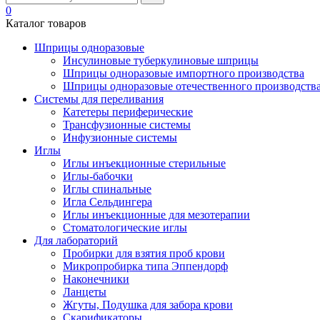
0
Каталог товаров
Шприцы одноразовые
Инсулиновые туберкулиновые шприцы
Шприцы одноразовые импортного производства
Шприцы одноразовые отечественного производств
Системы для переливания
Катетеры периферические
Трансфузионные системы
Инфузионные системы
Иглы
Иглы инъекционные стерильные
Иглы-бабочки
Иглы спинальные
Игла Сельдингера
Иглы инъекционные для мезотерапии
Стоматологические иглы
Для лабораторий
Пробирки для взятия проб крови
Микропробирка типа Эппендорф
Наконечники
Ланцеты
Жгуты, Подушка для забора крови
Скарификаторы