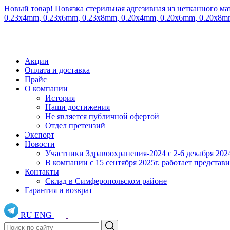
Новый товар! Повязка стерильная адгезивная из нетканного ма
0.23x4mm, 0.23x6mm, 0.23x8mm, 0.20x4mm, 0.20x6mm, 0.20x8
Акции
Оплата и доставка
Прайс
О компании
История
Наши достижения
Не является публичной офертой
Отдел претензий
Экспорт
Новости
Участники Здравоохранения-2024 с 2-6 декабря 202
В компании с 15 сентября 2025г. работает предста
Контакты
Склад в Симферопольском районе
Гарантия и возврат
RU
ENG