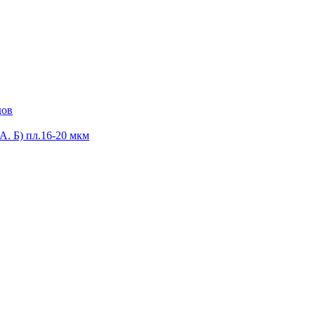
дов
А. Б) пл.16-20 мкм