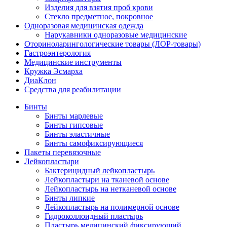
Изделия для взятия проб крови
Стекло предметное, покровное
Одноразовая медицинская одежда
Нарукавники одноразовые медицинские
Оториноларингологические товары (ЛОР-товары)
Гастроэнтерология
Медицинские инструменты
Кружка Эсмарха
ДиаКлон
Средства для реабилитации
Бинты
Бинты марлевые
Бинты гипсовые
Бинты эластичные
Бинты самофиксирующиеся
Пакеты перевязочные
Лейкопластыри
Бактерицидный лейкопластырь
Лейкопластыри на тканевой основе
Лейкопластырь на нетканевой основе
Бинты липкие
Лейкопластырь на полимерной основе
Гидроколлоидный пластырь
Пластырь медицинский фиксирующий