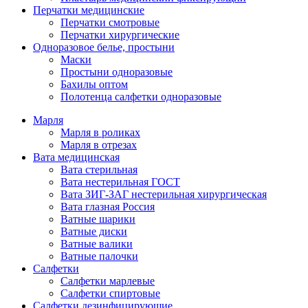
Перчатки медицинские
Перчатки смотровые
Перчатки хирургические
Одноразовое белье, простыни
Маски
Простыни одноразовые
Бахилы оптом
Полотенца салфетки одноразовые
Марля
Марля в роликах
Марля в отрезах
Вата медицинская
Вата стерильная
Вата нестерильная ГОСТ
Вата ЗИГ-ЗАГ нестерильная хирургическая
Вата глазная Россия
Ватные шарики
Ватные диски
Ватные валики
Ватные палочки
Салфетки
Салфетки марлевые
Салфетки спиртовые
Салфетки дезинфицирующие