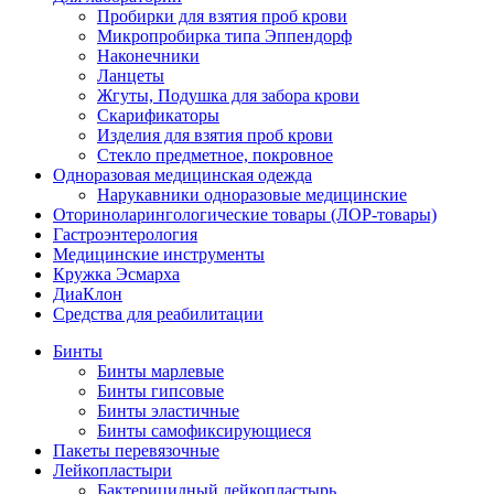
Пробирки для взятия проб крови
Микропробирка типа Эппендорф
Наконечники
Ланцеты
Жгуты, Подушка для забора крови
Скарификаторы
Изделия для взятия проб крови
Стекло предметное, покровное
Одноразовая медицинская одежда
Нарукавники одноразовые медицинские
Оториноларингологические товары (ЛОР-товары)
Гастроэнтерология
Медицинские инструменты
Кружка Эсмарха
ДиаКлон
Средства для реабилитации
Бинты
Бинты марлевые
Бинты гипсовые
Бинты эластичные
Бинты самофиксирующиеся
Пакеты перевязочные
Лейкопластыри
Бактерицидный лейкопластырь