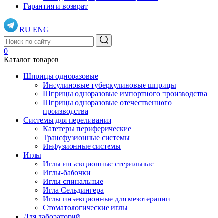
Гарантия и возврат
RU
ENG
0
Каталог товаров
Шприцы одноразовые
Инсулиновые туберкулиновые шприцы
Шприцы одноразовые импортного производства
Шприцы одноразовые отечественного
производства
Системы для переливания
Катетеры периферические
Трансфузионные системы
Инфузионные системы
Иглы
Иглы инъекционные стерильные
Иглы-бабочки
Иглы спинальные
Игла Сельдингера
Иглы инъекционные для мезотерапии
Стоматологические иглы
Для лабораторий