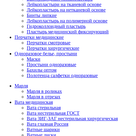
Лейкопластыри на тканевой основе
Лейкопластырь на нетканевой основе
Бинты липкие
Лейкопластырь на полимерной основе
Гидроколлоидный пластырь
Пластырь медицинский фиксирующий
Перчатки медицинские
Перчатки смотровые
Перчатки хирургические
Одноразовое белье, простыни
Маски
Простыни одноразовые
Бахилы оптом
Полотенца салфетки одноразовые
Марля
Марля в роликах
Марля в отрезах
Вата медицинская
Вата стерильная
Вата нестерильная ГОСТ
Вата ЗИГ-ЗАГ нестерильная хирургическая
Вата глазная Россия
Ватные шарики
Ватные диски