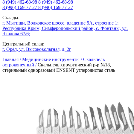
8 (949) 462-68-98
8 (949) 462-68-98
8 (996) 169-77-27
8 (996) 169-77-27
Склады:
г. Мытищи, Волковское шоссе, владение 5А, строение 1;
Республика Крым, Симферопольский район, с. Фонтаны, ул.
Чкалова 67/6;
Центральный склад:
г. Орёл, ул. Высоковольтная, д. 2г
Главная /
Медицинские инструменты /
Скальпель
остроконечный /
Скальпель хирургический р-р №18,
стерильный одноразовый ENSENT углеродистая сталь