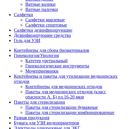
Ватные валики
Ватные палочки
Салфетки
Салфетки марлевые
Салфетки спиртовые
Салфетки дезинфицирующие
Дезинфицирующие средства
Гель для УЗИ
Контейнеры для сбора биоматериалов
Гинекология/Урология
Катетер уретральный
Гинекологические инструменты
Мочеприемники
Контейнеры и пакеты для утилизации медицинских
отходов
Контейнеры для медицинских отходов
Пакеты для медицинских отходов (класс
опасности А. Б) пл.16-20 мкм
Пакеты для стерилизации
Пакеты для стерилизации бумажные
Пакеты для стерилизации комбинированные
Разная продукция
Бумага для УЗИ видеопринтеров
Электроды одноразовые для ЭКГ