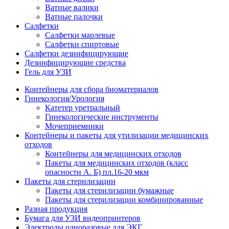
Ватные валики
Ватные палочки
Салфетки
Салфетки марлевые
Салфетки спиртовые
Салфетки дезинфицирующие
Дезинфицирующие средства
Гель для УЗИ
Контейнеры для сбора биоматериалов
Гинекология/Урология
Катетер уретральный
Гинекологические инструменты
Мочеприемники
Контейнеры и пакеты для утилизации медицинских
отходов
Контейнеры для медицинских отходов
Пакеты для медицинских отходов (класс
опасности А. Б) пл.16-20 мкм
Пакеты для стерилизации
Пакеты для стерилизации бумажные
Пакеты для стерилизации комбинированные
Разная продукция
Бумага для УЗИ видеопринтеров
Электроды одноразовые для ЭКГ