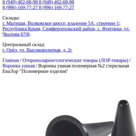
8 (949) 462-68-98
8 (949) 462-68-98
8 (996) 169-77-27
8 (996) 169-77-27
Склады:
г. Мытищи, Волковское шоссе, владение 5А, строение 1;
Республика Крым, Симферопольский район, с. Фонтаны, ул.
Чкалова 67/6;
Центральный склад:
г. Орёл, ул. Высоковольтная, д. 2г
Главная /
Оториноларингологические товары (ЛОР-товары) /
Воронка ушная /
Воронка ушная полимерная №2 стерильная
ЕваЛор "Полимерные изделия"