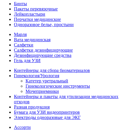
Бинты
Пакеты перевязочные
Лейкопластыри
Перчатки медицинские
Одноразовое белье, простыни
Марля
Вата медицинская
Салфетки
Салфетки дезинфицирующие
Дезинфицирующие средства
Гель для УЗИ
Контейнеры для сбора биоматериалов
Гинекология/Урология
Катетер уретральный
Гинекологические инструменты
Мочеприемники
Контейнеры и пакеты для утилизации медицинских
отходов
Разная продукция
Бумага для УЗИ видеопринтеров
Электроды одноразовые для ЭКГ
Ассорти