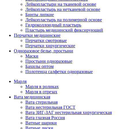
Лейкопластыри на тканевой основе
Лейкопластырь на нетканевой основе
Бинты липкие
Лейкопластырь на полимерной основе
Гидроколлоидный пластырь
Пластырь медицинский фиксирующий
Перчатки медицинские
Перчатки смотровые
Перчатки хирургические
Одноразовое белье, простыни
Маски
Простыни одноразовые
Бахилы оптом
Полотенца салфетки одноразовые
Марля
Марля в роликах
Марля в отрезах
Вата медицинская
Вата стерильная
Вата нестерильная ГОСТ
Вата ЗИГ-ЗАГ нестерильная хирургическая
Вата глазная Россия
Ватные шарики
Ватные диски