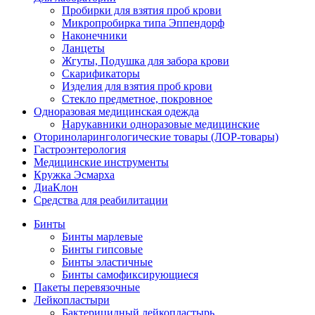
Пробирки для взятия проб крови
Микропробирка типа Эппендорф
Наконечники
Ланцеты
Жгуты, Подушка для забора крови
Скарификаторы
Изделия для взятия проб крови
Стекло предметное, покровное
Одноразовая медицинская одежда
Нарукавники одноразовые медицинские
Оториноларингологические товары (ЛОР-товары)
Гастроэнтерология
Медицинские инструменты
Кружка Эсмарха
ДиаКлон
Средства для реабилитации
Бинты
Бинты марлевые
Бинты гипсовые
Бинты эластичные
Бинты самофиксирующиеся
Пакеты перевязочные
Лейкопластыри
Бактерицидный лейкопластырь