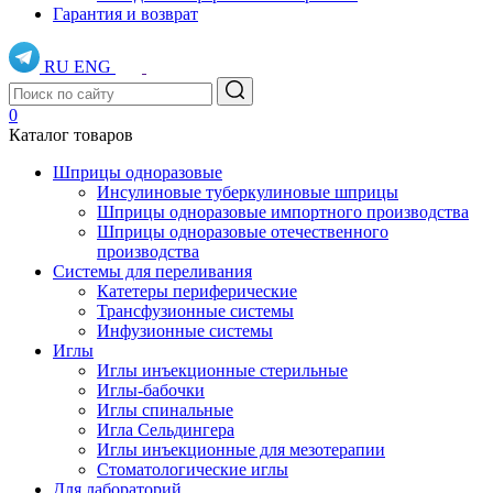
Гарантия и возврат
RU
ENG
0
Каталог товаров
Шприцы одноразовые
Инсулиновые туберкулиновые шприцы
Шприцы одноразовые импортного производства
Шприцы одноразовые отечественного
производства
Системы для переливания
Катетеры периферические
Трансфузионные системы
Инфузионные системы
Иглы
Иглы инъекционные стерильные
Иглы-бабочки
Иглы спинальные
Игла Сельдингера
Иглы инъекционные для мезотерапии
Стоматологические иглы
Для лабораторий