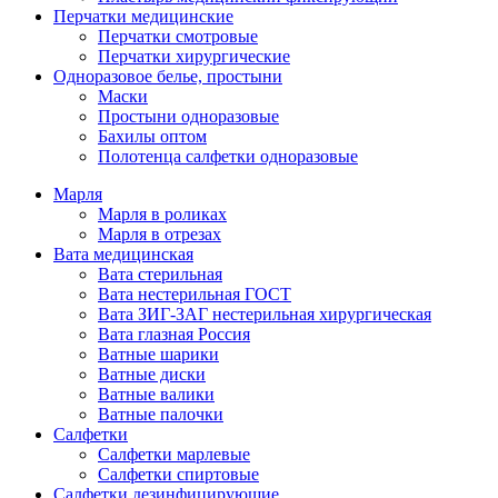
Перчатки медицинские
Перчатки смотровые
Перчатки хирургические
Одноразовое белье, простыни
Маски
Простыни одноразовые
Бахилы оптом
Полотенца салфетки одноразовые
Марля
Марля в роликах
Марля в отрезах
Вата медицинская
Вата стерильная
Вата нестерильная ГОСТ
Вата ЗИГ-ЗАГ нестерильная хирургическая
Вата глазная Россия
Ватные шарики
Ватные диски
Ватные валики
Ватные палочки
Салфетки
Салфетки марлевые
Салфетки спиртовые
Салфетки дезинфицирующие