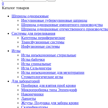
0
Каталог товаров
Шприцы одноразовые
Инсулиновые туберкулиновые шприцы
Шприцы одноразовые импортного производства
Шприцы одноразовые отечественного производств
Системы для переливания
Катетеры периферические
Трансфузионные системы
Инфузионные системы
Иглы
Иглы инъекционные стерильные
Иглы-бабочки
Иглы спинальные
Игла Сельдингера
Иглы инъекционные для мезотерапии
Стоматологические иглы
Для лабораторий
Пробирки для взятия проб крови
Микропробирка типа Эппендорф
Наконечники
Ланцеты
Жгуты, Подушка для забора крови
Скарификаторы