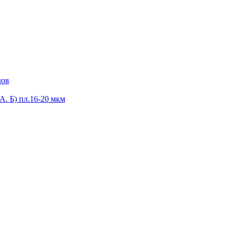
дов
А. Б) пл.16-20 мкм