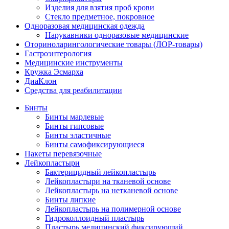
Изделия для взятия проб крови
Стекло предметное, покровное
Одноразовая медицинская одежда
Нарукавники одноразовые медицинские
Оториноларингологические товары (ЛОР-товары)
Гастроэнтерология
Медицинские инструменты
Кружка Эсмарха
ДиаКлон
Средства для реабилитации
Бинты
Бинты марлевые
Бинты гипсовые
Бинты эластичные
Бинты самофиксирующиеся
Пакеты перевязочные
Лейкопластыри
Бактерицидный лейкопластырь
Лейкопластыри на тканевой основе
Лейкопластырь на нетканевой основе
Бинты липкие
Лейкопластырь на полимерной основе
Гидроколлоидный пластырь
Пластырь медицинский фиксирующий