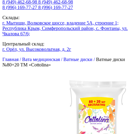
8 (949) 462-68-98
8 (949) 462-68-98
8 (996) 169-77-27
8 (996) 169-77-27
Склады:
г. Мытищи, Волковское шоссе, владение 5А, строение 1;
Республика Крым, Симферопольский район, с. Фонтаны, ул.
Чкалова 67/6;
Центральный склад:
г. Орёл, ул. Высоковольтная, д. 2г
Главная /
Вата медицинская /
Ватные диски /
Ватные диски
№80+20 ТМ «Cottolina»