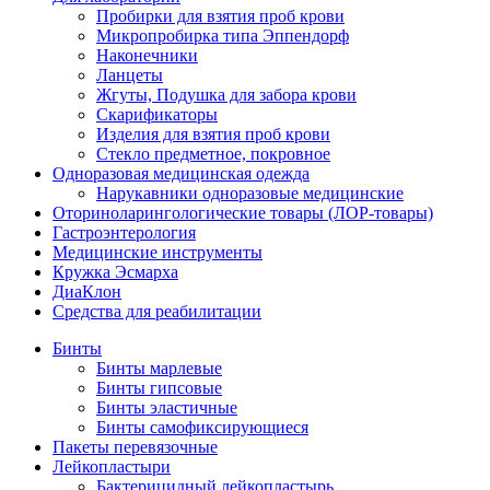
Пробирки для взятия проб крови
Микропробирка типа Эппендорф
Наконечники
Ланцеты
Жгуты, Подушка для забора крови
Скарификаторы
Изделия для взятия проб крови
Стекло предметное, покровное
Одноразовая медицинская одежда
Нарукавники одноразовые медицинские
Оториноларингологические товары (ЛОР-товары)
Гастроэнтерология
Медицинские инструменты
Кружка Эсмарха
ДиаКлон
Средства для реабилитации
Бинты
Бинты марлевые
Бинты гипсовые
Бинты эластичные
Бинты самофиксирующиеся
Пакеты перевязочные
Лейкопластыри
Бактерицидный лейкопластырь