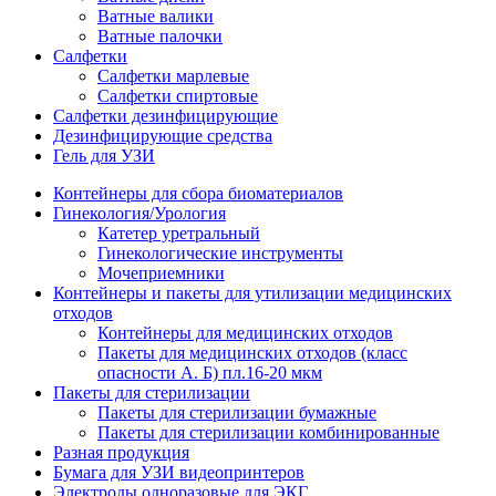
Ватные валики
Ватные палочки
Салфетки
Салфетки марлевые
Салфетки спиртовые
Салфетки дезинфицирующие
Дезинфицирующие средства
Гель для УЗИ
Контейнеры для сбора биоматериалов
Гинекология/Урология
Катетер уретральный
Гинекологические инструменты
Мочеприемники
Контейнеры и пакеты для утилизации медицинских
отходов
Контейнеры для медицинских отходов
Пакеты для медицинских отходов (класс
опасности А. Б) пл.16-20 мкм
Пакеты для стерилизации
Пакеты для стерилизации бумажные
Пакеты для стерилизации комбинированные
Разная продукция
Бумага для УЗИ видеопринтеров
Электроды одноразовые для ЭКГ