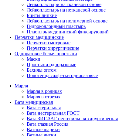
Лейкопластыри на тканевой основе
Лейкопластырь на нетканевой основе
Бинты липкие
Лейкопластырь на полимерной основе
Гидроколлоидный пластырь
Пластырь медицинский фиксирующий
Перчатки медицинские
Перчатки смотровые
Перчатки хирургические
Одноразовое белье, простыни
Маски
Простыни одноразовые
Бахилы оптом
Полотенца салфетки одноразовые
Марля
Марля в роликах
Марля в отрезах
Вата медицинская
Вата стерильная
Вата нестерильная ГОСТ
Вата ЗИГ-ЗАГ нестерильная хирургическая
Вата глазная Россия
Ватные шарики
Ватные диски