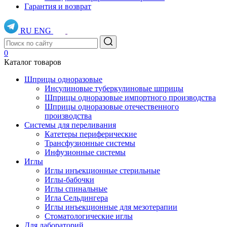
Гарантия и возврат
RU
ENG
0
Каталог товаров
Шприцы одноразовые
Инсулиновые туберкулиновые шприцы
Шприцы одноразовые импортного производства
Шприцы одноразовые отечественного
производства
Системы для переливания
Катетеры периферические
Трансфузионные системы
Инфузионные системы
Иглы
Иглы инъекционные стерильные
Иглы-бабочки
Иглы спинальные
Игла Сельдингера
Иглы инъекционные для мезотерапии
Стоматологические иглы
Для лабораторий