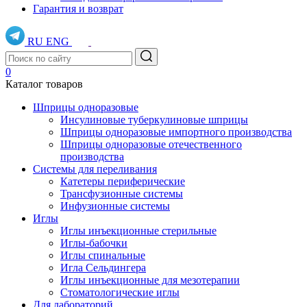
Гарантия и возврат
RU
ENG
0
Каталог товаров
Шприцы одноразовые
Инсулиновые туберкулиновые шприцы
Шприцы одноразовые импортного производства
Шприцы одноразовые отечественного
производства
Системы для переливания
Катетеры периферические
Трансфузионные системы
Инфузионные системы
Иглы
Иглы инъекционные стерильные
Иглы-бабочки
Иглы спинальные
Игла Сельдингера
Иглы инъекционные для мезотерапии
Стоматологические иглы
Для лабораторий