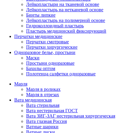
Лейкопластыри на тканевой основе
Лейкопластырь на нетканевой основе
Бинты липкие
Лейкопластырь на полимерной основе
Гидроколлоидный пластырь
Пластырь медицинский фиксирующий
Перчатки медицинские
Перчатки смотровые
Перчатки хирургические
Одноразовое белье, простыни
Маски
Простыни одноразовые
Бахилы оптом
Полотенца салфетки одноразовые
Марля
Марля в роликах
Марля в отрезах
Вата медицинская
Вата стерильная
Вата нестерильная ГОСТ
Вата ЗИГ-ЗАГ нестерильная хирургическая
Вата глазная Россия
Ватные шарики
Ватные диски