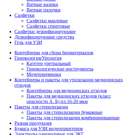
Ватные валики
Ватные палочки
Салфетки
Салфетки марлевые
Салфетки спиртовые
Салфетки дезинфицирующие
Дезинфицирующие средства
Гель для УЗИ
Контейнеры для сбора биоматериалов
Гинекология/Урология
Катетер уретральный
Гинекологические инструменты
Мочеприемники
Контейнеры и пакеты для утилизации медицинских
отходов
Контейнеры для медицинских отходов
Пакеты для медицинских отходов (класс
опасности А. Б) пл.16-20 мкм
Пакеты для стерилизации
Пакеты для стерилизации бумажные
Пакеты для стерилизации комбинированные
Разная продукция
Бумага для УЗИ видеопринтеров
Электроды одноразовые для ЭКГ