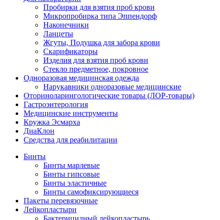
Пробирки для взятия проб крови
Микропробирка типа Эппендорф
Наконечники
Ланцеты
Жгуты, Подушка для забора крови
Скарификаторы
Изделия для взятия проб крови
Стекло предметное, покровное
Одноразовая медицинская одежда
Нарукавники одноразовые медицинские
Оториноларингологические товары (ЛОР-товары)
Гастроэнтерология
Медицинские инструменты
Кружка Эсмарха
ДиаКлон
Средства для реабилитации
Бинты
Бинты марлевые
Бинты гипсовые
Бинты эластичные
Бинты самофиксирующиеся
Пакеты перевязочные
Лейкопластыри
Бактерицидный лейкопластырь