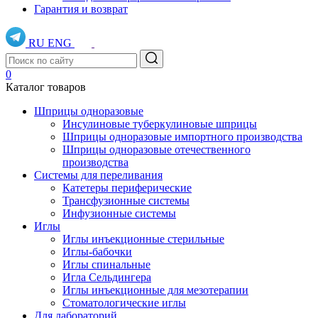
Гарантия и возврат
RU
ENG
0
Каталог товаров
Шприцы одноразовые
Инсулиновые туберкулиновые шприцы
Шприцы одноразовые импортного производства
Шприцы одноразовые отечественного
производства
Системы для переливания
Катетеры периферические
Трансфузионные системы
Инфузионные системы
Иглы
Иглы инъекционные стерильные
Иглы-бабочки
Иглы спинальные
Игла Сельдингера
Иглы инъекционные для мезотерапии
Стоматологические иглы
Для лабораторий