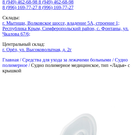
8 (949) 462-68-98
8 (949) 462-68-98
8 (996) 169-77-27
8 (996) 169-77-27
Склады:
г. Мытищи, Волковское шоссе, владение 5А, строение 1;
Республика Крым, Симферопольский район, с. Фонтаны, ул.
Чкалова 67/6;
Центральный склад:
г. Орёл, ул. Высоковольтная, д. 2г
Главная /
Средства для ухода за лежачими больными /
Судно
полимерное /
Судно полимерное медицинское, тип «Ладья» с
крышкой