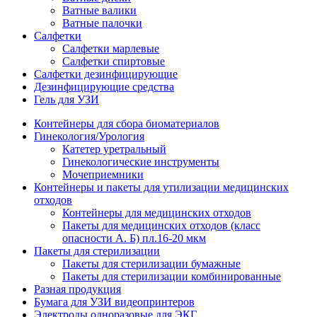
Ватные валики
Ватные палочки
Салфетки
Салфетки марлевые
Салфетки спиртовые
Салфетки дезинфицирующие
Дезинфицирующие средства
Гель для УЗИ
Контейнеры для сбора биоматериалов
Гинекология/Урология
Катетер уретральный
Гинекологические инструменты
Мочеприемники
Контейнеры и пакеты для утилизации медицинских
отходов
Контейнеры для медицинских отходов
Пакеты для медицинских отходов (класс
опасности А. Б) пл.16-20 мкм
Пакеты для стерилизации
Пакеты для стерилизации бумажные
Пакеты для стерилизации комбинированные
Разная продукция
Бумага для УЗИ видеопринтеров
Электроды одноразовые для ЭКГ