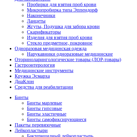
Пробирки для взятия проб крови
Микропробирка типа Эппендорф
Наконечники
Ланцеты
Жгуты, Подушка для забора крови
Скарификаторы
Изделия для взятия проб крови
Стекло предметное, покровное
Одноразовая медицинская одежда
Нарукавники одноразовые медицинские
Оториноларингологические товары (ЛОР-товары)
Гастроэнтерология
Медицинские инструменты
Кружка Эсмарха
ДиаКлон
Средства для реабилитации
Бинты
Бинты марлевые
Бинты гипсовые
Бинты эластичные
Бинты самофиксирующиеся
Пакеты перевязочные
Лейкопластыри
Бактерицидный лейкопластырь