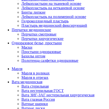
Лейкопластыри на тканевой основе
Лейкопластырь на нетканевой основе
Бинты липкие
Лейкопластырь на полимерной основе
Гидроколлоидный пластырь
Пластырь медицинский фиксирующий
Перчатки медицинские
Перчатки смотровые
Перчатки хирургические
Одноразовое белье, простыни
Маски
Простыни одноразовые
Бахилы оптом
Полотенца салфетки одноразовые
Марля
Марля в роликах
Марля в отрезах
Вата медицинская
Вата стерильная
Вата нестерильная ГОСТ
Вата ЗИГ-ЗАГ нестерильная хирургическая
Вата глазная Россия
Ватные шарики
Ватные диски