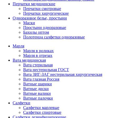
Перчатки медицинские
Перчатки смотровые
Перчатки хирургические
Одноразовое белье, простыни
Маски
Простыни одноразовые
Бахилы оптом
Полотенца салфетки одноразовые
Марля
Марля в роликах
Марля в отрезах
Вата медицинская
Вата стерильная
Вата нестерильная ГОСТ
Вата ЗИГ-ЗАГ нестерильная хирургическая
Вата глазная Россия
Ватные шарики
Ватные диски
Ватные валики
Ватные палочки
Салфетки
Салфетки марлевые
Салфетки спиртовые
Салфетки дезинфицирующие