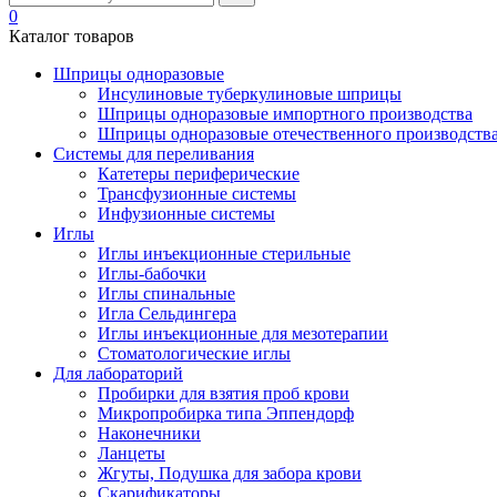
0
Каталог товаров
Шприцы одноразовые
Инсулиновые туберкулиновые шприцы
Шприцы одноразовые импортного производства
Шприцы одноразовые отечественного производств
Системы для переливания
Катетеры периферические
Трансфузионные системы
Инфузионные системы
Иглы
Иглы инъекционные стерильные
Иглы-бабочки
Иглы спинальные
Игла Сельдингера
Иглы инъекционные для мезотерапии
Стоматологические иглы
Для лабораторий
Пробирки для взятия проб крови
Микропробирка типа Эппендорф
Наконечники
Ланцеты
Жгуты, Подушка для забора крови
Скарификаторы