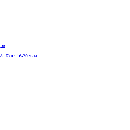
дов
А. Б) пл.16-20 мкм