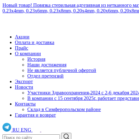
Новый товар! Повязка стерильная адгезивная из нетканного ма
0.23x4mm, 0.23x6mm, 0.23x8mm, 0.20x4mm, 0.20x6mm, 0.20x8
Акции
Оплата и доставка
Прайс
О компании
История
Наши достижения
Не является публичной офертой
Отдел претензий
Экспорт
Новости
Участники Здравоохранения-2024 с 2-6 декабря 202
В компании с 15 сентября 2025г. работает предста
Контакты
Склад в Симферопольском районе
Гарантия и возврат
RU
ENG