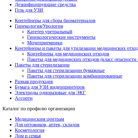
Дезинфицирующие средства
Гель для УЗИ
Контейнеры для сбора биоматериалов
Гинекология/Урология
Катетер уретральный
Гинекологические инструменты
Мочеприемники
Контейнеры и пакеты для утилизации медицинских отхо
Контейнеры для медицинских отходов
Пакеты для медицинских отходов (класс опасности 
Пакеты для стерилизации
Пакеты для стерилизации бумажные
Пакеты для стерилизации комбинированные
Разная продукция
Бумага для УЗИ видеопринтеров
Электроды одноразовые для ЭКГ
Ассорти
Каталог по профилю организации
Медицинским центрам
Для оптовиков, аптек, складов
Косметология
Дом и семья