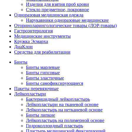
Изделия для взятия проб крови
Стекло предметное, покровное
Одноразовая медицинская одежда
Нарукавники одноразовые медицинские
Оториноларингологические товары (ЛОР-товары)
Гастроэнтерология
Медицинские инструменты
Кружка Эсмарха
ДиаКлон
Средства для реабилитации
Бинты
Бинты марлевые
Бинты гипсовые
Бинты эластичные
Бинты самофиксирующиеся
Пакеты перевязочные
Лейкопластыри
Бактерицидный лейкопластырь
Лейкопластыри на тканевой основе
Лейкопластырь на нетканевой основе
Бинты липкие
Лейкопластырь на полимерной основе
Гидроколлоидный пластырь
Пластырь медицинский фиксирующий