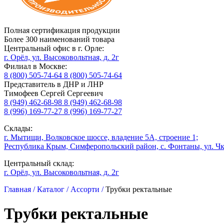
Полная сертификация продукции
Более 300 наименований товара
Центральный офис в г. Орле:
г. Орёл, ул. Высоковольтная, д. 2г
Филиал в Москве:
8 (800) 505-74-64
8 (800) 505-74-64
Представитель в ДНР и ЛНР
Тимофеев Сергей Сергеевич
8 (949) 462-68-98
8 (949) 462-68-98
8 (996) 169-77-27
8 (996) 169-77-27
Склады:
г. Мытищи, Волковское шоссе, владение 5А, строение 1;
Республика Крым, Симферопольский район, с. Фонтаны, ул. Чк
Центральный склад:
г. Орёл, ул. Высоковольтная, д. 2г
Главная /
Каталог /
Ассорти /
Трубки ректальные
Трубки ректальные