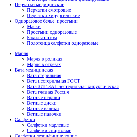
Перчатки медицинские
Перчатки смотровые
Перчатки хирургические
Одноразовое белье, простыни
Маски
Простыни одноразовые
Бахилы оптом
Полотенца салфетки одноразовые
Марля
Марля в роликах
Марля в отрезах
Вата медицинская
Вата стерильная
Вата нестерильная ГОСТ
Вата ЗИГ-ЗАГ нестерильная хирургическая
Вата глазная Россия
Ватные шарики
Ватные диски
Ватные валики
Ватные палочки
Салфетки
Салфетки марлевые
Салфетки спиртовые
Салфетки дезинфицирующие