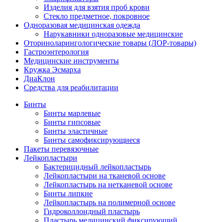
Изделия для взятия проб крови
Стекло предметное, покровное
Одноразовая медицинская одежда
Нарукавники одноразовые медицинские
Оториноларингологические товары (ЛОР-товары)
Гастроэнтерология
Медицинские инструменты
Кружка Эсмарха
ДиаКлон
Средства для реабилитации
Бинты
Бинты марлевые
Бинты гипсовые
Бинты эластичные
Бинты самофиксирующиеся
Пакеты перевязочные
Лейкопластыри
Бактерицидный лейкопластырь
Лейкопластыри на тканевой основе
Лейкопластырь на нетканевой основе
Бинты липкие
Лейкопластырь на полимерной основе
Гидроколлоидный пластырь
Пластырь медицинский фиксирующий