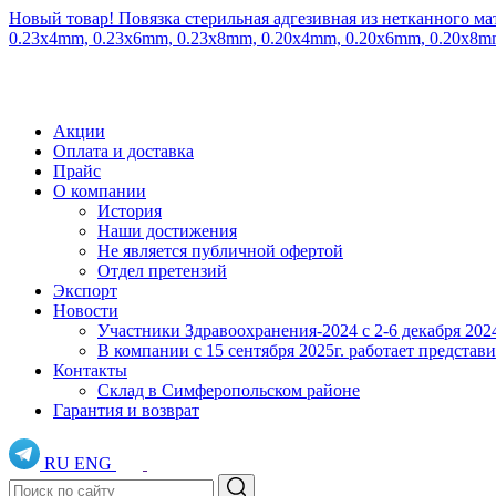
Новый товар! Повязка стерильная адгезивная из нетканного ма
0.23x4mm, 0.23x6mm, 0.23x8mm, 0.20x4mm, 0.20x6mm, 0.20x8
Акции
Оплата и доставка
Прайс
О компании
История
Наши достижения
Не является публичной офертой
Отдел претензий
Экспорт
Новости
Участники Здравоохранения-2024 с 2-6 декабря 202
В компании с 15 сентября 2025г. работает предста
Контакты
Склад в Симферопольском районе
Гарантия и возврат
RU
ENG