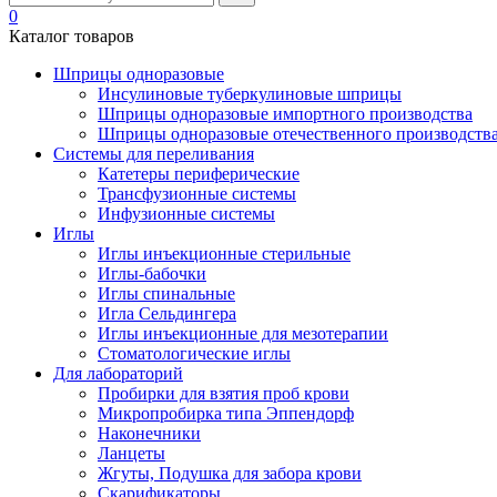
0
Каталог товаров
Шприцы одноразовые
Инсулиновые туберкулиновые шприцы
Шприцы одноразовые импортного производства
Шприцы одноразовые отечественного производств
Системы для переливания
Катетеры периферические
Трансфузионные системы
Инфузионные системы
Иглы
Иглы инъекционные стерильные
Иглы-бабочки
Иглы спинальные
Игла Сельдингера
Иглы инъекционные для мезотерапии
Стоматологические иглы
Для лабораторий
Пробирки для взятия проб крови
Микропробирка типа Эппендорф
Наконечники
Ланцеты
Жгуты, Подушка для забора крови
Скарификаторы