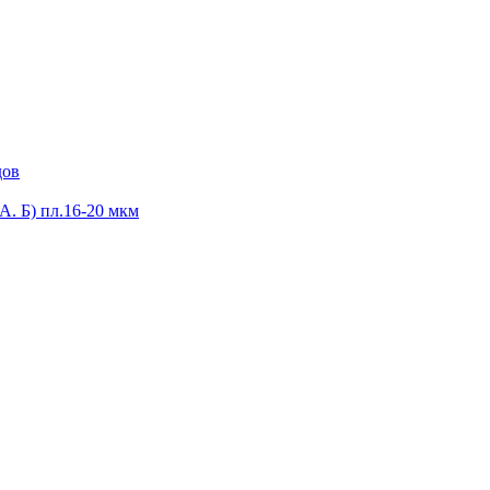
дов
А. Б) пл.16-20 мкм