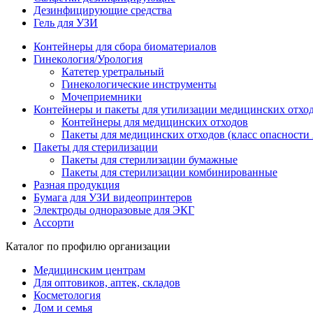
Дезинфицирующие средства
Гель для УЗИ
Контейнеры для сбора биоматериалов
Гинекология/Урология
Катетер уретральный
Гинекологические инструменты
Мочеприемники
Контейнеры и пакеты для утилизации медицинских отхо
Контейнеры для медицинских отходов
Пакеты для медицинских отходов (класс опасности 
Пакеты для стерилизации
Пакеты для стерилизации бумажные
Пакеты для стерилизации комбинированные
Разная продукция
Бумага для УЗИ видеопринтеров
Электроды одноразовые для ЭКГ
Ассорти
Каталог по профилю организации
Медицинским центрам
Для оптовиков, аптек, складов
Косметология
Дом и семья