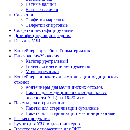
Ватные валики
Ватные палочки
Салфетки
Салфетки марлевые
Салфетки спиртовые
Салфетки дезинфицирующие
Дезинфицирующие средства
Гель для УЗИ
Контейнеры для сбора биоматериалов
Гинекология/Урология
Катетер уретральный
Гинекологические инструменты
Мочеприемники
Контейнеры и пакеты для утилизации медицинских
отходов
Контейнеры для медицинских отходов
Пакеты для медицинских отходов (класс
опасности А. Б) пл.16-20 мкм
Пакеты для стерилизации
Пакеты для стерилизации бумажные
Пакеты для стерилизации комбинированные
Разная продукция
Бумага для УЗИ видеопринтеров
Электроды одноразовые для ЭКГ