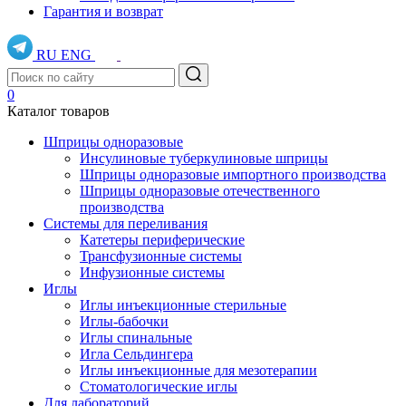
Гарантия и возврат
RU
ENG
0
Каталог товаров
Шприцы одноразовые
Инсулиновые туберкулиновые шприцы
Шприцы одноразовые импортного производства
Шприцы одноразовые отечественного
производства
Системы для переливания
Катетеры периферические
Трансфузионные системы
Инфузионные системы
Иглы
Иглы инъекционные стерильные
Иглы-бабочки
Иглы спинальные
Игла Сельдингера
Иглы инъекционные для мезотерапии
Стоматологические иглы
Для лабораторий