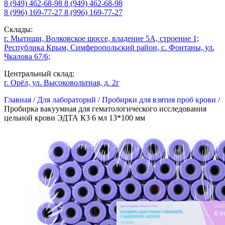
8 (949) 462-68-98
8 (949) 462-68-98
8 (996) 169-77-27
8 (996) 169-77-27
Склады:
г. Мытищи, Волковское шоссе, владение 5А, строение 1;
Республика Крым, Симферопольский район, с. Фонтаны, ул.
Чкалова 67/6;
Центральный склад:
г. Орёл, ул. Высоковольтная, д. 2г
Главная /
Для лабораторий /
Пробирки для взятия проб крови /
Пробирка вакуумная для гематологического исследования
цельной крови ЭДТА К3 6 мл 13*100 мм