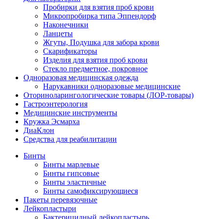
Пробирки для взятия проб крови
Микропробирка типа Эппендорф
Наконечники
Ланцеты
Жгуты, Подушка для забора крови
Скарификаторы
Изделия для взятия проб крови
Стекло предметное, покровное
Одноразовая медицинская одежда
Нарукавники одноразовые медицинские
Оториноларингологические товары (ЛОР-товары)
Гастроэнтерология
Медицинские инструменты
Кружка Эсмарха
ДиаКлон
Средства для реабилитации
Бинты
Бинты марлевые
Бинты гипсовые
Бинты эластичные
Бинты самофиксирующиеся
Пакеты перевязочные
Лейкопластыри
Бактерицидный лейкопластырь