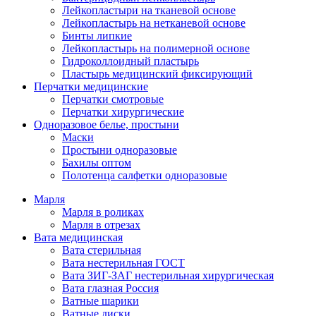
Лейкопластыри на тканевой основе
Лейкопластырь на нетканевой основе
Бинты липкие
Лейкопластырь на полимерной основе
Гидроколлоидный пластырь
Пластырь медицинский фиксирующий
Перчатки медицинские
Перчатки смотровые
Перчатки хирургические
Одноразовое белье, простыни
Маски
Простыни одноразовые
Бахилы оптом
Полотенца салфетки одноразовые
Марля
Марля в роликах
Марля в отрезах
Вата медицинская
Вата стерильная
Вата нестерильная ГОСТ
Вата ЗИГ-ЗАГ нестерильная хирургическая
Вата глазная Россия
Ватные шарики
Ватные диски