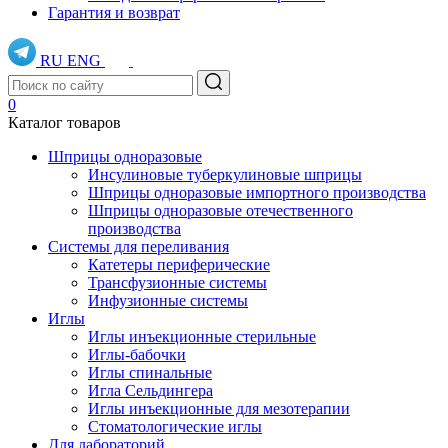
Гарантия и возврат
RU
ENG
0
Каталог товаров
Шприцы одноразовые
Инсулиновые туберкулиновые шприцы
Шприцы одноразовые импортного производства
Шприцы одноразовые отечественного
производства
Системы для переливания
Катетеры периферические
Трансфузионные системы
Инфузионные системы
Иглы
Иглы инъекционные стерильные
Иглы-бабочки
Иглы спинальные
Игла Сельдингера
Иглы инъекционные для мезотерапии
Стоматологические иглы
Для лабораторий