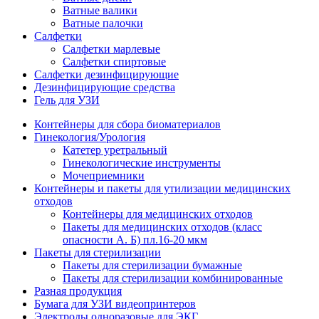
Ватные валики
Ватные палочки
Салфетки
Салфетки марлевые
Салфетки спиртовые
Салфетки дезинфицирующие
Дезинфицирующие средства
Гель для УЗИ
Контейнеры для сбора биоматериалов
Гинекология/Урология
Катетер уретральный
Гинекологические инструменты
Мочеприемники
Контейнеры и пакеты для утилизации медицинских
отходов
Контейнеры для медицинских отходов
Пакеты для медицинских отходов (класс
опасности А. Б) пл.16-20 мкм
Пакеты для стерилизации
Пакеты для стерилизации бумажные
Пакеты для стерилизации комбинированные
Разная продукция
Бумага для УЗИ видеопринтеров
Электроды одноразовые для ЭКГ