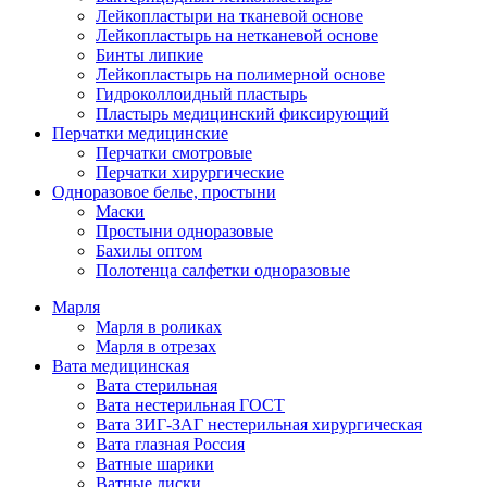
Лейкопластыри на тканевой основе
Лейкопластырь на нетканевой основе
Бинты липкие
Лейкопластырь на полимерной основе
Гидроколлоидный пластырь
Пластырь медицинский фиксирующий
Перчатки медицинские
Перчатки смотровые
Перчатки хирургические
Одноразовое белье, простыни
Маски
Простыни одноразовые
Бахилы оптом
Полотенца салфетки одноразовые
Марля
Марля в роликах
Марля в отрезах
Вата медицинская
Вата стерильная
Вата нестерильная ГОСТ
Вата ЗИГ-ЗАГ нестерильная хирургическая
Вата глазная Россия
Ватные шарики
Ватные диски