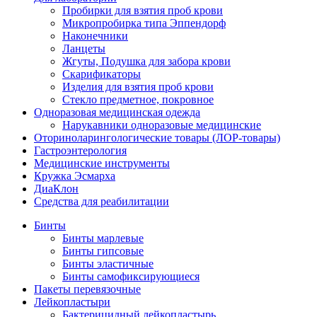
Пробирки для взятия проб крови
Микропробирка типа Эппендорф
Наконечники
Ланцеты
Жгуты, Подушка для забора крови
Скарификаторы
Изделия для взятия проб крови
Стекло предметное, покровное
Одноразовая медицинская одежда
Нарукавники одноразовые медицинские
Оториноларингологические товары (ЛОР-товары)
Гастроэнтерология
Медицинские инструменты
Кружка Эсмарха
ДиаКлон
Средства для реабилитации
Бинты
Бинты марлевые
Бинты гипсовые
Бинты эластичные
Бинты самофиксирующиеся
Пакеты перевязочные
Лейкопластыри
Бактерицидный лейкопластырь