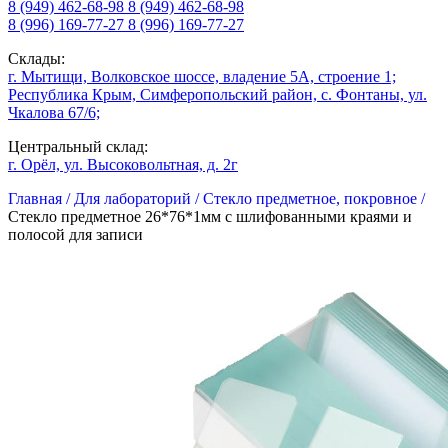
8 (949) 462-68-98
8 (949) 462-68-98
8 (996) 169-77-27
8 (996) 169-77-27
Склады:
г. Мытищи, Волковское шоссе, владение 5А, строение 1;
Республика Крым, Симферопольский район, с. Фонтаны, ул.
Чкалова 67/6;
Центральный склад:
г. Орёл, ул. Высоковольтная, д. 2г
Главная /
Для лабораторий /
Стекло предметное, покровное /
Стекло предметное 26*76*1мм с шлифованными краями и
полосой для записи