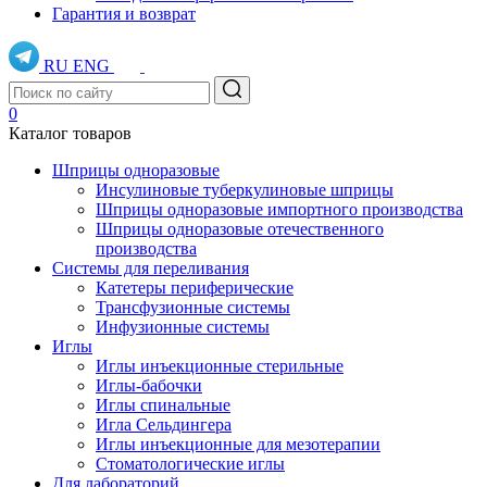
Гарантия и возврат
RU
ENG
0
Каталог товаров
Шприцы одноразовые
Инсулиновые туберкулиновые шприцы
Шприцы одноразовые импортного производства
Шприцы одноразовые отечественного
производства
Системы для переливания
Катетеры периферические
Трансфузионные системы
Инфузионные системы
Иглы
Иглы инъекционные стерильные
Иглы-бабочки
Иглы спинальные
Игла Сельдингера
Иглы инъекционные для мезотерапии
Стоматологические иглы
Для лабораторий