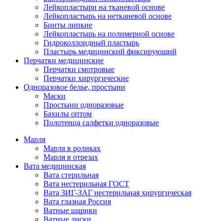
Лейкопластыри на тканевой основе
Лейкопластырь на нетканевой основе
Бинты липкие
Лейкопластырь на полимерной основе
Гидроколлоидный пластырь
Пластырь медицинский фиксирующий
Перчатки медицинские
Перчатки смотровые
Перчатки хирургические
Одноразовое белье, простыни
Маски
Простыни одноразовые
Бахилы оптом
Полотенца салфетки одноразовые
Марля
Марля в роликах
Марля в отрезах
Вата медицинская
Вата стерильная
Вата нестерильная ГОСТ
Вата ЗИГ-ЗАГ нестерильная хирургическая
Вата глазная Россия
Ватные шарики
Ватные диски