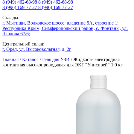
8 (949) 462-68-98
8 (949) 462-68-98
8 (996) 169-77-27
8 (996) 169-77-27
Склады:
г. Мытищи, Волковское шоссе, владение 5А, строение 1;
Республика Крым, Симферопольский район, с. Фонтаны, ул.
Чкалова 67/6;
Центральный склад:
г. Орёл, ул. Высоковольтная, д. 2г
Главная /
Каталог /
Гель для УЗИ /
Жидкость электродная
контактная высокопроводящая для ЭКГ "Униспрей" 1,0 кг