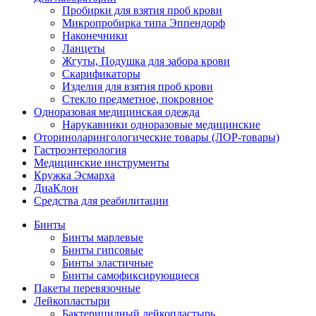
Пробирки для взятия проб крови
Микропробирка типа Эппендорф
Наконечники
Ланцеты
Жгуты, Подушка для забора крови
Скарификаторы
Изделия для взятия проб крови
Стекло предметное, покровное
Одноразовая медицинская одежда
Нарукавники одноразовые медицинские
Оториноларингологические товары (ЛОР-товары)
Гастроэнтерология
Медицинские инструменты
Кружка Эсмарха
ДиаКлон
Средства для реабилитации
Бинты
Бинты марлевые
Бинты гипсовые
Бинты эластичные
Бинты самофиксирующиеся
Пакеты перевязочные
Лейкопластыри
Бактерицидный лейкопластырь