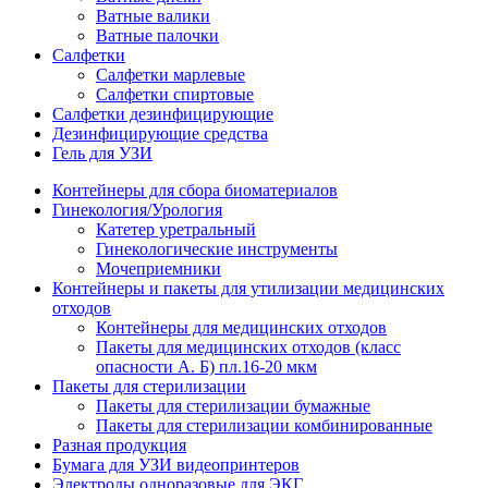
Ватные валики
Ватные палочки
Салфетки
Салфетки марлевые
Салфетки спиртовые
Салфетки дезинфицирующие
Дезинфицирующие средства
Гель для УЗИ
Контейнеры для сбора биоматериалов
Гинекология/Урология
Катетер уретральный
Гинекологические инструменты
Мочеприемники
Контейнеры и пакеты для утилизации медицинских
отходов
Контейнеры для медицинских отходов
Пакеты для медицинских отходов (класс
опасности А. Б) пл.16-20 мкм
Пакеты для стерилизации
Пакеты для стерилизации бумажные
Пакеты для стерилизации комбинированные
Разная продукция
Бумага для УЗИ видеопринтеров
Электроды одноразовые для ЭКГ