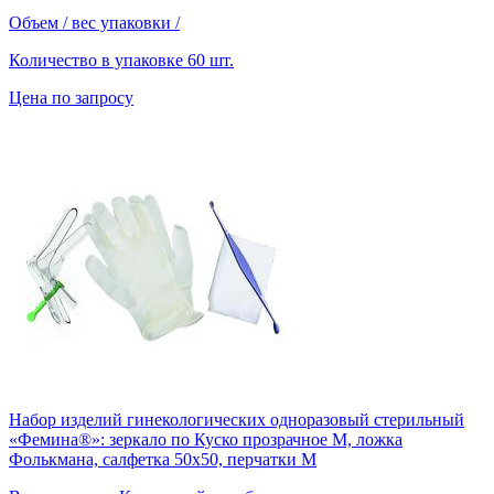
Объем / вес упаковки
/
Количество в упаковке
60 шт.
Цена по запросу
Набор изделий гинекологических одноразовый стерильный
«Фемина®»: зеркало по Куско прозрачное M, ложка
Фолькмана, салфетка 50х50, перчатки М