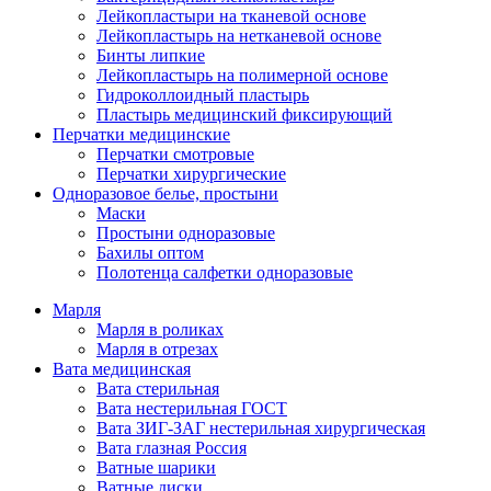
Лейкопластыри на тканевой основе
Лейкопластырь на нетканевой основе
Бинты липкие
Лейкопластырь на полимерной основе
Гидроколлоидный пластырь
Пластырь медицинский фиксирующий
Перчатки медицинские
Перчатки смотровые
Перчатки хирургические
Одноразовое белье, простыни
Маски
Простыни одноразовые
Бахилы оптом
Полотенца салфетки одноразовые
Марля
Марля в роликах
Марля в отрезах
Вата медицинская
Вата стерильная
Вата нестерильная ГОСТ
Вата ЗИГ-ЗАГ нестерильная хирургическая
Вата глазная Россия
Ватные шарики
Ватные диски