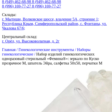
8 (949) 462-68-98
8 (949) 462-68-98
8 (996) 169-77-27
8 (996) 169-77-27
Склады:
г. Мытищи, Волковское шоссе, владение 5А, строение 1;
Республика Крым, Симферопольский район, с. Фонтаны, ул.
Чкалова 67/6;
Центральный склад:
г. Орёл, ул. Высоковольтная, д. 2г
Главная /
Гинекологические инструменты /
Наборы
гинекологические /
Набор изделий гинекологических
одноразовый стерильный «Фемина®»: зеркало по Куско
прозрачное M, шпатель Эйра, салфетка 50х50, перчатки М