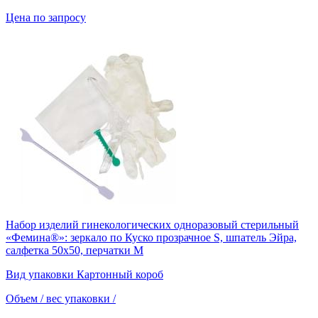
Цена по запросу
Набор изделий гинекологических одноразовый стерильный
«Фемина®»: зеркало по Куско прозрачное S, шпатель Эйра,
салфетка 50х50, перчатки М
Вид упаковки
Картонный короб
Объем / вес упаковки
/