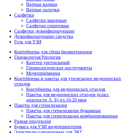
Ватные валики
Ватные палочки
Салфетки
Салфетки марлевые
Салфетки спиртовые
Салфетки дезинфицирующие
Дезинфицирующие средства
Гель для УЗИ
Контейнеры для сбора биоматериалов
Гинекология/Урология
Катетер уретральный
Гинекологические инструменты
Мочеприемники
Контейнеры и пакеты для утилизации медицинских
отходов
Контейнеры для медицинских отходов
Пакеты для медицинских отходов (класс
опасности А. Б) пл.16-20 мкм
Пакеты для стерилизации
Пакеты для стерилизации бумажные
Пакеты для стерилизации комбинированные
Разная продукция
Бумага для УЗИ видеопринтеров
Электроды одноразовые для ЭКГ