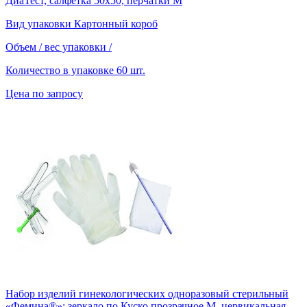
ДиаТест, салфетка 50х50, перчатки М
Вид упаковки
Картонный короб
Объем / вес упаковки
/
Количество в упаковке
60 шт.
Цена по запросу
Набор изделий гинекологических одноразовый стерильный
«Фемина®»: зеркало по Куско прозрачное М, цервикальная