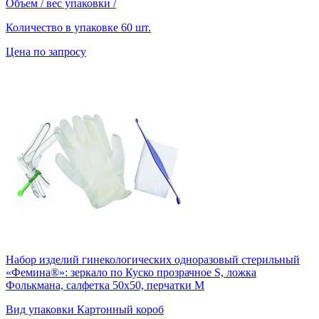
Объем / вес упаковки
/
Количество в упаковке
60 шт.
Цена по запросу
Набор изделий гинекологических одноразовый стерильный
«Фемина®»: зеркало по Куско прозрачное S, ложка
Фолькмана, салфетка 50х50, перчатки М
Вид упаковки
Картонный короб