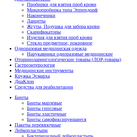
Пробирки для взятия проб крови
Микропробирка типа Эппендорф
Наконечники
Ланцеты
Жгуты, Подушка для забора крови
Скарификаторы
Изделия для взятия проб крови
Стекло предметное, покровное
Одноразовая медицинская одежда
Нарукавники одноразовые медицинские
Оториноларингологические товары (ЛОР-товары)
Гастроэнтерология
Медицинские инструменты
Кружка Эсмарха
ДиаКлон
Средства для реабилитации
Бинты
Бинты марлевые
Бинты гипсовые
Бинты эластичные
Бинты самофиксирующиеся
Пакеты перевязочные
Лейкопластыри
Бактерицидный лейкопластырь