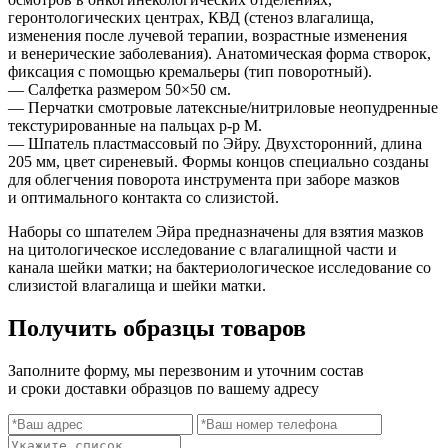
геронтологических центрах, КВД (стеноз влагалища,
изменения после лучевой терапии, возрастные изменения
и венерические заболевания). Анатомическая форма створок,
фиксация с помощью кремальеры (тип поворотный).
— Салфетка размером 50×50 см.
— Перчатки смотровые латексные/нитриловые неопудренные
текстурированные на пальцах
р-р
M.
— Шпатель пластмассовый по Эйру. Двухсторонний, длина
205 мм, цвет сиреневый. Формы концов специально созданы
для облегчения поворота инструмента при заборе мазков
и оптимального контакта со слизистой.
Наборы со шпателем Эйра предназначены для взятия мазков
на цитологическое исследование с влагалищной части и
канала шейки матки; на бактериологическое исследование со
слизистой влагалища и шейки матки.
Получить образцы товаров
Заполните форму, мы перезвоним и уточним состав
и сроки доставки образцов по вашему адресу