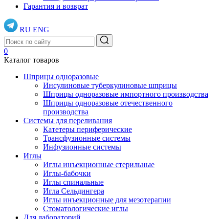
Гарантия и возврат
RU
ENG
0
Каталог товаров
Шприцы одноразовые
Инсулиновые туберкулиновые шприцы
Шприцы одноразовые импортного производства
Шприцы одноразовые отечественного
производства
Системы для переливания
Катетеры периферические
Трансфузионные системы
Инфузионные системы
Иглы
Иглы инъекционные стерильные
Иглы-бабочки
Иглы спинальные
Игла Сельдингера
Иглы инъекционные для мезотерапии
Стоматологические иглы
Для лабораторий