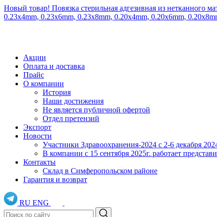
Новый товар! Повязка стерильная адгезивная из нетканного ма
0.23x4mm, 0.23x6mm, 0.23x8mm, 0.20x4mm, 0.20x6mm, 0.20x8
Акции
Оплата и доставка
Прайс
О компании
История
Наши достижения
Не является публичной офертой
Отдел претензий
Экспорт
Новости
Участники Здравоохранения-2024 с 2-6 декабря 202
В компании с 15 сентября 2025г. работает предста
Контакты
Склад в Симферопольском районе
Гарантия и возврат
RU
ENG