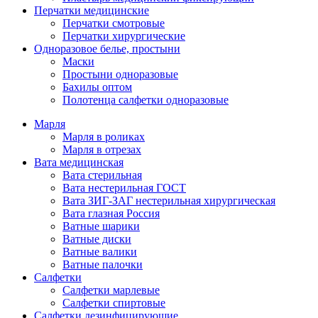
Перчатки медицинские
Перчатки смотровые
Перчатки хирургические
Одноразовое белье, простыни
Маски
Простыни одноразовые
Бахилы оптом
Полотенца салфетки одноразовые
Марля
Марля в роликах
Марля в отрезах
Вата медицинская
Вата стерильная
Вата нестерильная ГОСТ
Вата ЗИГ-ЗАГ нестерильная хирургическая
Вата глазная Россия
Ватные шарики
Ватные диски
Ватные валики
Ватные палочки
Салфетки
Салфетки марлевые
Салфетки спиртовые
Салфетки дезинфицирующие