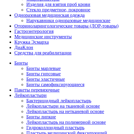
Изделия для взятия проб крови
Стекло предметное, покровное
Одноразовая медицинская одежда
Нарукавники одноразовые медицинские
Оториноларингологические товары (ЛОР-товары)
Гастроэнтерология
Медицинские инструменты
Кружка Эсмарха
ДиаКлон
Средства для реабилитации
Бинты
Бинты марлевые
Бинты гипсовые
Бинты эластичные
Бинты самофиксирующиеся
Пакеты перевязочные
Лейкопластыри
Бактерицидный лейкопластырь
Лейкопластыри на тканевой основе
Лейкопластырь на нетканевой основе
Бинты липкие
Лейкопластырь на полимерной основе
Гидроколлоидный пластырь
Пластырь медицинский фиксирующий