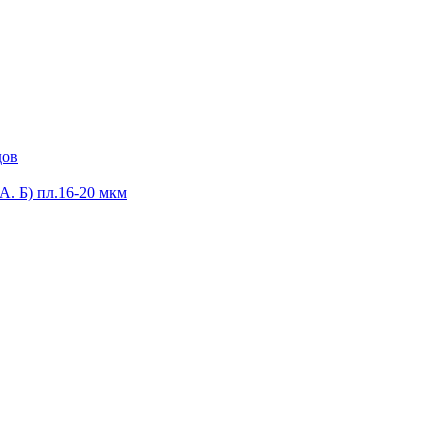
дов
А. Б) пл.16-20 мкм