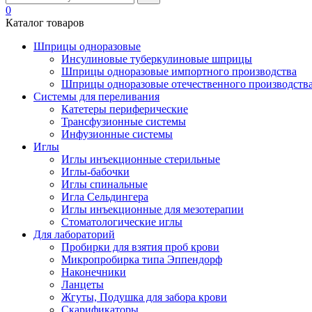
0
Каталог товаров
Шприцы одноразовые
Инсулиновые туберкулиновые шприцы
Шприцы одноразовые импортного производства
Шприцы одноразовые отечественного производств
Системы для переливания
Катетеры периферические
Трансфузионные системы
Инфузионные системы
Иглы
Иглы инъекционные стерильные
Иглы-бабочки
Иглы спинальные
Игла Сельдингера
Иглы инъекционные для мезотерапии
Стоматологические иглы
Для лабораторий
Пробирки для взятия проб крови
Микропробирка типа Эппендорф
Наконечники
Ланцеты
Жгуты, Подушка для забора крови
Скарификаторы