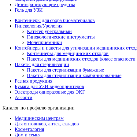
Дезинфицирующие средства
Гель для УЗИ
Контейнеры для сбора биоматериалов
Гинекология/Урология
Катетер уретральный
Гинекологические инструменты
Мочеприемники
Контейнеры и пакеты для утилизации медицинских отхо
Контейнеры для медицинских отходов
Пакеты для медицинских отходов (класс опасности 
Пакеты для стерилизации
Пакеты для стерилизации бумажные
Пакеты для стерилизации комбинированные
Разная продукция
Бумага для УЗИ видеопринтеров
Электроды одноразовые для ЭКГ
Ассорти
Каталог по профилю организации
Медицинским центрам
Для оптовиков, аптек, складов
Косметология
Дом и семья