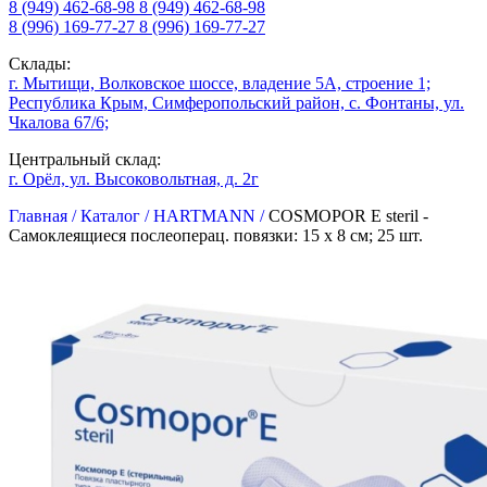
8 (949) 462-68-98
8 (949) 462-68-98
8 (996) 169-77-27
8 (996) 169-77-27
Склады:
г. Мытищи, Волковское шоссе, владение 5А, строение 1;
Республика Крым, Симферопольский район, с. Фонтаны, ул.
Чкалова 67/6;
Центральный склад:
г. Орёл, ул. Высоковольтная, д. 2г
Главная /
Каталог /
HARTMANN /
COSMOPOR E steril -
Самоклеящиеся послеоперац. повязки: 15 х 8 см; 25 шт.