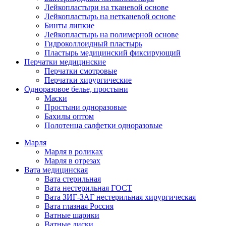
Лейкопластыри на тканевой основе
Лейкопластырь на нетканевой основе
Бинты липкие
Лейкопластырь на полимерной основе
Гидроколлоидный пластырь
Пластырь медицинский фиксирующий
Перчатки медицинские
Перчатки смотровые
Перчатки хирургические
Одноразовое белье, простыни
Маски
Простыни одноразовые
Бахилы оптом
Полотенца салфетки одноразовые
Марля
Марля в роликах
Марля в отрезах
Вата медицинская
Вата стерильная
Вата нестерильная ГОСТ
Вата ЗИГ-ЗАГ нестерильная хирургическая
Вата глазная Россия
Ватные шарики
Ватные диски