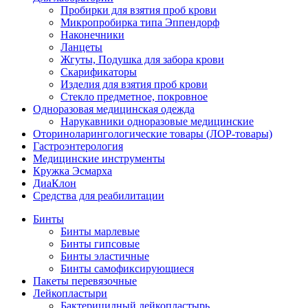
Пробирки для взятия проб крови
Микропробирка типа Эппендорф
Наконечники
Ланцеты
Жгуты, Подушка для забора крови
Скарификаторы
Изделия для взятия проб крови
Стекло предметное, покровное
Одноразовая медицинская одежда
Нарукавники одноразовые медицинские
Оториноларингологические товары (ЛОР-товары)
Гастроэнтерология
Медицинские инструменты
Кружка Эсмарха
ДиаКлон
Средства для реабилитации
Бинты
Бинты марлевые
Бинты гипсовые
Бинты эластичные
Бинты самофиксирующиеся
Пакеты перевязочные
Лейкопластыри
Бактерицидный лейкопластырь