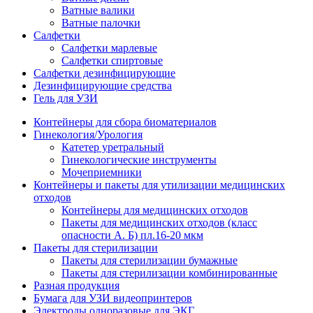
Ватные валики
Ватные палочки
Салфетки
Салфетки марлевые
Салфетки спиртовые
Салфетки дезинфицирующие
Дезинфицирующие средства
Гель для УЗИ
Контейнеры для сбора биоматериалов
Гинекология/Урология
Катетер уретральный
Гинекологические инструменты
Мочеприемники
Контейнеры и пакеты для утилизации медицинских
отходов
Контейнеры для медицинских отходов
Пакеты для медицинских отходов (класс
опасности А. Б) пл.16-20 мкм
Пакеты для стерилизации
Пакеты для стерилизации бумажные
Пакеты для стерилизации комбинированные
Разная продукция
Бумага для УЗИ видеопринтеров
Электроды одноразовые для ЭКГ