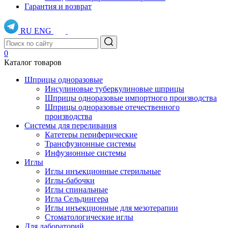
Гарантия и возврат
RU
ENG
0
Каталог товаров
Шприцы одноразовые
Инсулиновые туберкулиновые шприцы
Шприцы одноразовые импортного производства
Шприцы одноразовые отечественного
производства
Системы для переливания
Катетеры периферические
Трансфузионные системы
Инфузионные системы
Иглы
Иглы инъекционные стерильные
Иглы-бабочки
Иглы спинальные
Игла Сельдингера
Иглы инъекционные для мезотерапии
Стоматологические иглы
Для лабораторий