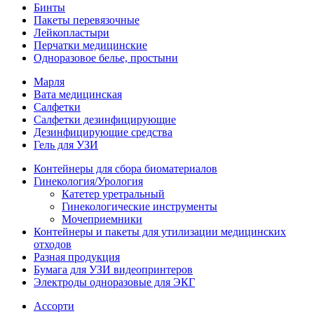
Бинты
Пакеты перевязочные
Лейкопластыри
Перчатки медицинские
Одноразовое белье, простыни
Марля
Вата медицинская
Салфетки
Салфетки дезинфицирующие
Дезинфицирующие средства
Гель для УЗИ
Контейнеры для сбора биоматериалов
Гинекология/Урология
Катетер уретральный
Гинекологические инструменты
Мочеприемники
Контейнеры и пакеты для утилизации медицинских
отходов
Разная продукция
Бумага для УЗИ видеопринтеров
Электроды одноразовые для ЭКГ
Ассорти