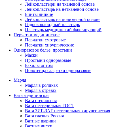
Лейкопластыри на тканевой основе
Лейкопластырь на нетканевой основе
Бинты липкие
Лейкопластырь на полимерной основе
Гидроколлоидный пластырь
Пластырь медицинский фиксирующий
Перчатки медицинские
Перчатки смотровые
Перчатки хирургические
Одноразовое белье, простыни
Маски
Простыни одноразовые
Бахилы оптом
Полотенца салфетки одноразовые
Марля
Марля в роликах
Марля в отрезах
Вата медицинская
Вата стерильная
Вата нестерильная ГОСТ
Вата ЗИГ-ЗАГ нестерильная хирургическая
Вата глазная Россия
Ватные шарики
Ватные диски