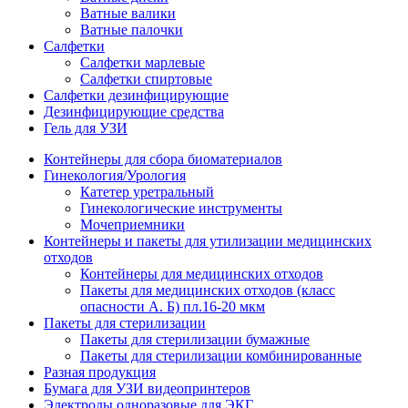
Ватные валики
Ватные палочки
Салфетки
Салфетки марлевые
Салфетки спиртовые
Салфетки дезинфицирующие
Дезинфицирующие средства
Гель для УЗИ
Контейнеры для сбора биоматериалов
Гинекология/Урология
Катетер уретральный
Гинекологические инструменты
Мочеприемники
Контейнеры и пакеты для утилизации медицинских
отходов
Контейнеры для медицинских отходов
Пакеты для медицинских отходов (класс
опасности А. Б) пл.16-20 мкм
Пакеты для стерилизации
Пакеты для стерилизации бумажные
Пакеты для стерилизации комбинированные
Разная продукция
Бумага для УЗИ видеопринтеров
Электроды одноразовые для ЭКГ