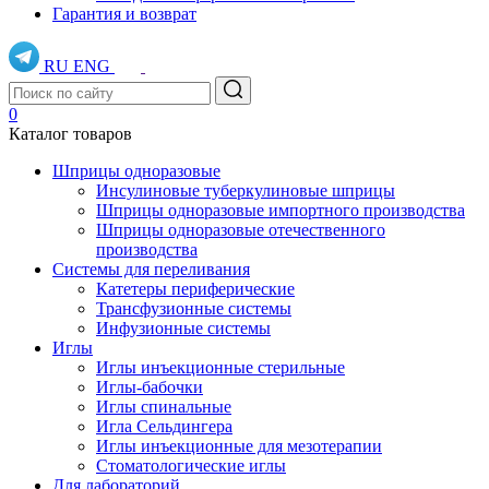
Гарантия и возврат
RU
ENG
0
Каталог товаров
Шприцы одноразовые
Инсулиновые туберкулиновые шприцы
Шприцы одноразовые импортного производства
Шприцы одноразовые отечественного
производства
Системы для переливания
Катетеры периферические
Трансфузионные системы
Инфузионные системы
Иглы
Иглы инъекционные стерильные
Иглы-бабочки
Иглы спинальные
Игла Сельдингера
Иглы инъекционные для мезотерапии
Стоматологические иглы
Для лабораторий