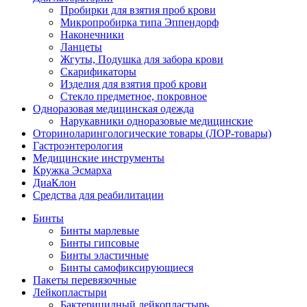
Пробирки для взятия проб крови
Микропробирка типа Эппендорф
Наконечники
Ланцеты
Жгуты, Подушка для забора крови
Скарификаторы
Изделия для взятия проб крови
Стекло предметное, покровное
Одноразовая медицинская одежда
Нарукавники одноразовые медицинские
Оториноларингологические товары (ЛОР-товары)
Гастроэнтерология
Медицинские инструменты
Кружка Эсмарха
ДиаКлон
Средства для реабилитации
Бинты
Бинты марлевые
Бинты гипсовые
Бинты эластичные
Бинты самофиксирующиеся
Пакеты перевязочные
Лейкопластыри
Бактерицидный лейкопластырь