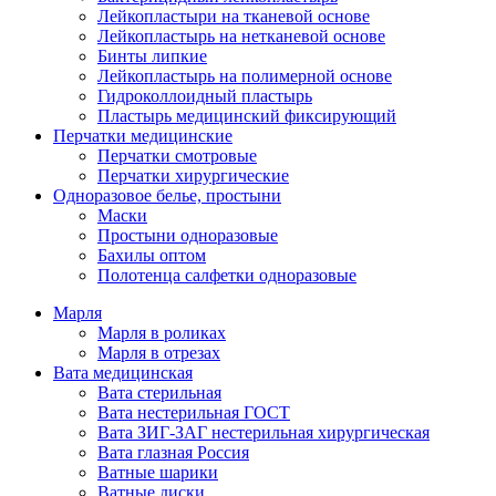
Лейкопластыри на тканевой основе
Лейкопластырь на нетканевой основе
Бинты липкие
Лейкопластырь на полимерной основе
Гидроколлоидный пластырь
Пластырь медицинский фиксирующий
Перчатки медицинские
Перчатки смотровые
Перчатки хирургические
Одноразовое белье, простыни
Маски
Простыни одноразовые
Бахилы оптом
Полотенца салфетки одноразовые
Марля
Марля в роликах
Марля в отрезах
Вата медицинская
Вата стерильная
Вата нестерильная ГОСТ
Вата ЗИГ-ЗАГ нестерильная хирургическая
Вата глазная Россия
Ватные шарики
Ватные диски