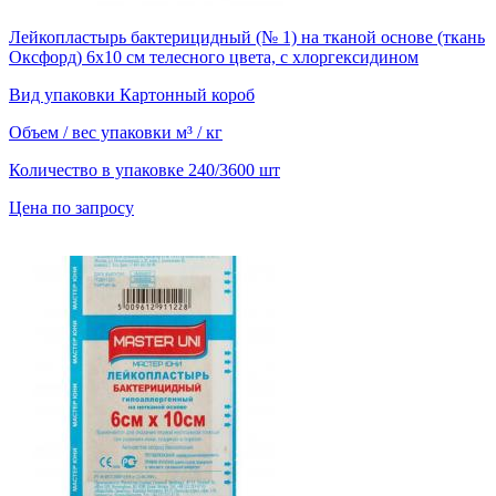
Лейкопластырь бактерицидный (№ 1) на тканой основе (ткань
Оксфорд) 6х10 см телесного цвета, с хлоргексидином
Вид упаковки
Картонный короб
Объем / вес упаковки
м³ / кг
Количество в упаковке
240/3600 шт
Цена по запросу