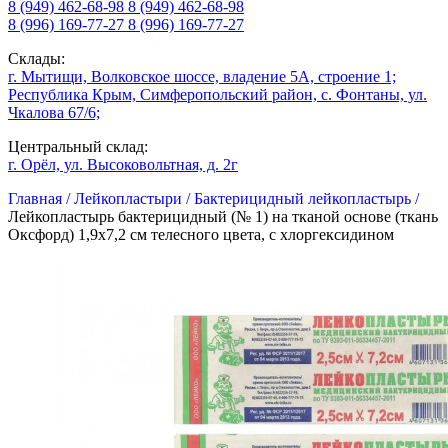
8 (949) 462-68-98
8 (949) 462-68-98
8 (996) 169-77-27
8 (996) 169-77-27
Склады:
г. Мытищи, Волковское шоссе, владение 5А, строение 1;
Республика Крым, Симферопольский район, с. Фонтаны, ул.
Чкалова 67/6;
Центральный склад:
г. Орёл, ул. Высоковольтная, д. 2г
Главная /
Лейкопластыри /
Бактерицидный лейкопластырь /
Лейкопластырь бактерицидный (№ 1) на тканой основе (ткань
Оксфорд) 1,9х7,2 см телесного цвета, с хлоргексидином