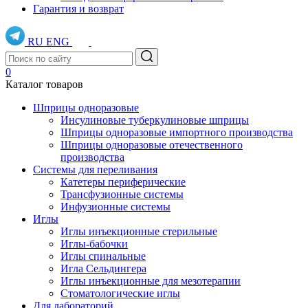
Гарантия и возврат
RU
ENG
0
Каталог товаров
Шприцы одноразовые
Инсулиновые туберкулиновые шприцы
Шприцы одноразовые импортного производства
Шприцы одноразовые отечественного
производства
Системы для переливания
Катетеры периферические
Трансфузионные системы
Инфузионные системы
Иглы
Иглы инъекционные стерильные
Иглы-бабочки
Иглы спинальные
Игла Сельдингера
Иглы инъекционные для мезотерапии
Стоматологические иглы
Для лабораторий