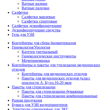
Ватные валики
Ватные палочки
Салфетки
Салфетки марлевые
Салфетки спиртовые
Салфетки дезинфицирующие
Дезинфицирующие средства
Гель для УЗИ
Контейнеры для сбора биоматериалов
Гинекология/Урология
Катетер уретральный
Гинекологические инструменты
Мочеприемники
Контейнеры и пакеты для утилизации медицинских
отходов
Контейнеры для медицинских отходов
Пакеты для медицинских отходов (класс
опасности А. Б) пл.16-20 мкм
Пакеты для стерилизации
Пакеты для стерилизации бумажные
Пакеты для стерилизации комбинированные
Разная продукция
Бумага для УЗИ видеопринтеров
Электроды одноразовые для ЭКГ