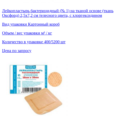
Лейкопластырь бактерицидный (№ 1) на тканой основе (ткань
Оксфорд) 2,5х7,2 см телесного цвета, с хлоргексидином
Вид упаковки
Картонный короб
Объем / вес упаковки
м³ / кг
Количество в упаковке
400/5200 шт
Цена по запросу