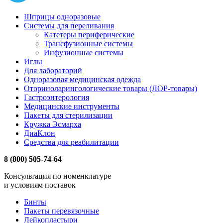
Шприцы одноразовые
Системы для переливания
Катетеры периферические
Трансфузионные системы
Инфузионные системы
Иглы
Для лабораторий
Одноразовая медицинская одежда
Оториноларингологические товары (ЛОР-товары)
Гастроэнтерология
Медицинские инструменты
Пакеты для стерилизации
Кружка Эсмарха
ДиаКлон
Средства для реабилитации
8 (800) 505-74-64
Консультация по номенклатуре
и условиям поставок
Бинты
Пакеты перевязочные
Лейкопластыри