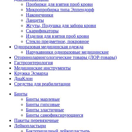
Пробирки для взятия проб крови
Микропробирка типа Эппендорф
Наконечники
Ланцеты
Жгуты, Подушка для забора крови
Скарификаторы
Изделия для взятия проб крови
Стекло предметное, покровное
Одноразовая медицинская одежда
Нарукавники одноразовые медицинские
Оториноларингологические товары (ЛОР-товары)
Гастроэнтерология
Медицинские инструменты
Кружка Эсмарха
ДиаКлон
Средства для реабилитации
Бинты
Бинты марлевые
Бинты гипсовые
Бинты эластичные
Бинты самофиксирующиеся
Пакеты перевязочные
Лейкопластыри
Бактерицидный лейкопластырь