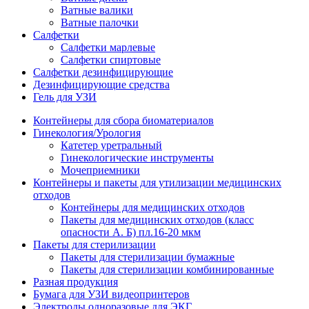
Ватные валики
Ватные палочки
Салфетки
Салфетки марлевые
Салфетки спиртовые
Салфетки дезинфицирующие
Дезинфицирующие средства
Гель для УЗИ
Контейнеры для сбора биоматериалов
Гинекология/Урология
Катетер уретральный
Гинекологические инструменты
Мочеприемники
Контейнеры и пакеты для утилизации медицинских
отходов
Контейнеры для медицинских отходов
Пакеты для медицинских отходов (класс
опасности А. Б) пл.16-20 мкм
Пакеты для стерилизации
Пакеты для стерилизации бумажные
Пакеты для стерилизации комбинированные
Разная продукция
Бумага для УЗИ видеопринтеров
Электроды одноразовые для ЭКГ