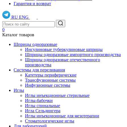
Гарантия и возврат
RU
ENG
0
Каталог товаров
Шприцы одноразовые
Инсулиновые туберкулиновые шприцы
Шприцы одноразовые импортного производства
Шприцы одноразовые отечественного
производства
Системы для переливания
Катетеры периферические
Трансфузионные системы
Инфузионные системы
Иглы
Иглы инъекционные стерильные
Иглы-бабочки
Иглы спинальные
Игла Сельдингера
Иглы инъекционные для мезотерапии
Стоматологические иглы
Для лабораторий