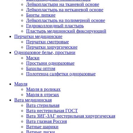
Лейкопластыри на тканевой основе
Лейкопластырь на нетканевой основе
Бинты липкие
Лейкопластырь на полимерной основе
Гидроколлоидный пластырь
Пластырь медицинский фиксирующий
Перчатки медицинские
Перчатки смотровые
Перчатки хирургические
Одноразовое белье, простыни
Маски
Простыни одноразовые
Бахилы оптом
Полотенца салфетки одноразовые
Марля
Марля в роликах
Марля в отрезах
Вата медицинская
Вата стерильная
Вата нестерильная ГОСТ
Вата ЗИГ-ЗАГ нестерильная хирургическая
Вата глазная Россия
Ватные шарики
Ватные диски