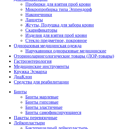
Пробирки для взятия проб крови
Микропробирка типа Эппендорф
Наконечники
Ланцеты
Жгуты, Подушка для забора крови
Скарификаторы
Изделия для взятия проб крови
Стекло предметное, покровное
Одноразовая медицинская одежда
Нарукавники одноразовые медицинские
Оториноларингологические товары (ЛОР-товары)
Гастроэнтерология
Медицинские инструменты
Кружка Эсмарха
ДиаКлон
Средства для реабилитации
Бинты
Бинты марлевые
Бинты гипсовые
Бинты эластичные
Бинты самофиксирующиеся
Пакеты перевязочные
Лейкопластыри
Бактерицидный лейкопластырь