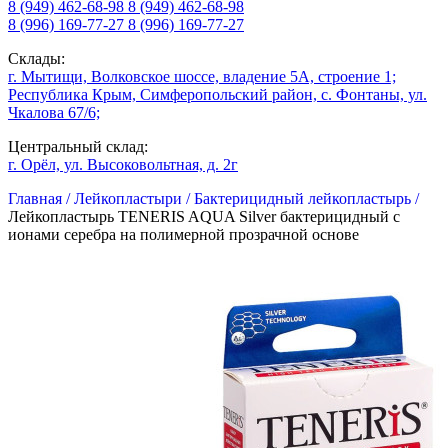
8 (949) 462-68-98
8 (949) 462-68-98
8 (996) 169-77-27
8 (996) 169-77-27
Склады:
г. Мытищи, Волковское шоссе, владение 5А, строение 1;
Республика Крым, Симферопольский район, с. Фонтаны, ул.
Чкалова 67/6;
Центральный склад:
г. Орёл, ул. Высоковольтная, д. 2г
Главная /
Лейкопластыри /
Бактерицидный лейкопластырь /
Лейкопластырь TENERIS AQUA Silver бактерицидный с
ионами серебра на полимерной прозрачной основе