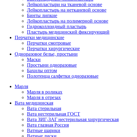
Лейкопластыри на тканевой основе
Лейкопластырь на нетканевой основе
Бинты липкие
Лейкопластырь на полимерной основе
Гидроколлоидный пластырь
Пластырь медицинский фиксирующий
Перчатки медицинские
Перчатки смотровые
Перчатки хирургические
Одноразовое белье, простыни
Маски
Простыни одноразовые
Бахилы оптом
Полотенца салфетки одноразовые
Марля
Марля в роликах
Марля в отрезах
Вата медицинская
Вата стерильная
Вата нестерильная ГОСТ
Вата ЗИГ-ЗАГ нестерильная хирургическая
Вата глазная Россия
Ватные шарики
Ватные диски