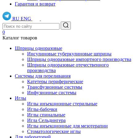
Гарантия и возврат
RU
ENG
0
Каталог товаров
Шприцы одноразовые
Инсулиновые туберкулиновые шприцы
Шприцы одноразовые импортного производства
Шприцы одноразовые отечественного
производства
Системы для переливания
Катетеры периферические
Трансфузионные системы
Инфузионные системы
Иглы
Иглы инъекционные стерильные
Иглы-бабочки
Иглы спинальные
Игла Сельдингера
Иглы инъекционные для мезотерапии
Стоматологические иглы
Для лабораторий