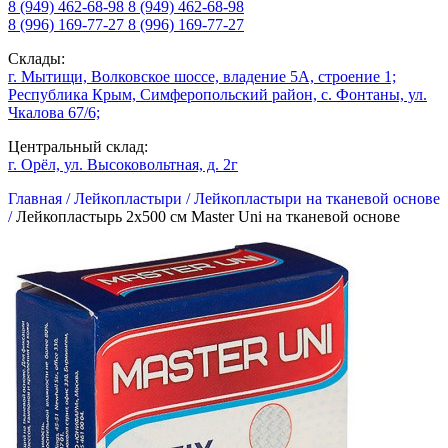
8 (949) 462-68-98
8 (949) 462-68-98
8 (996) 169-77-27
8 (996) 169-77-27
Склады:
г. Мытищи, Волковское шоссе, владение 5А, строение 1;
Республика Крым, Симферопольский район, с. Фонтаны, ул.
Чкалова 67/6;
Центральный склад:
г. Орёл, ул. Высоковольтная, д. 2г
Главная /
Лейкопластыри /
Лейкопластыри на тканевой основе
/
Лейкопластырь 2х500 см Master Uni на тканевой основе