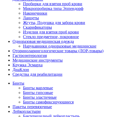
Пробирки для взятия проб крови
Микропробирка типа Эппендорф
Наконечники
Ланцеты
Жгуты, Подушка для забора крови
Скарификаторы
Изделия для взятия проб крови
Стекло предметное, покровное
Одноразовая медицинская одежда
Нарукавники одноразовые медицинские
Оториноларингологические товары (ЛОР-товары)
Гастроэнтерология
Медицинские инструменты
Кружка Эсмарха
ДиаКлон
Средства для реабилитации
Бинты
Бинты марлевые
Бинты гипсовые
Бинты эластичные
Бинты самофиксирующиеся
Пакеты перевязочные
Лейкопластыри
Бактерицидный лейкопластырь