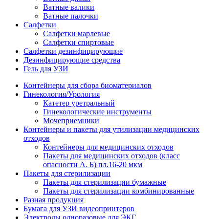
Ватные валики
Ватные палочки
Салфетки
Салфетки марлевые
Салфетки спиртовые
Салфетки дезинфицирующие
Дезинфицирующие средства
Гель для УЗИ
Контейнеры для сбора биоматериалов
Гинекология/Урология
Катетер уретральный
Гинекологические инструменты
Мочеприемники
Контейнеры и пакеты для утилизации медицинских
отходов
Контейнеры для медицинских отходов
Пакеты для медицинских отходов (класс
опасности А. Б) пл.16-20 мкм
Пакеты для стерилизации
Пакеты для стерилизации бумажные
Пакеты для стерилизации комбинированные
Разная продукция
Бумага для УЗИ видеопринтеров
Электроды одноразовые для ЭКГ