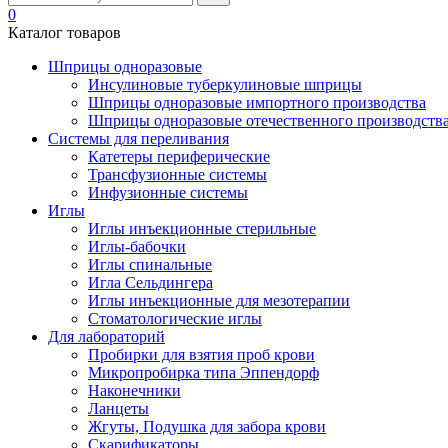
0
Каталог товаров
Шприцы одноразовые
Инсулиновые туберкулиновые шприцы
Шприцы одноразовые импортного производства
Шприцы одноразовые отечественного производств
Системы для переливания
Катетеры периферические
Трансфузионные системы
Инфузионные системы
Иглы
Иглы инъекционные стерильные
Иглы-бабочки
Иглы спинальные
Игла Сельдингера
Иглы инъекционные для мезотерапии
Стоматологические иглы
Для лабораторий
Пробирки для взятия проб крови
Микропробирка типа Эппендорф
Наконечники
Ланцеты
Жгуты, Подушка для забора крови
Скарификаторы