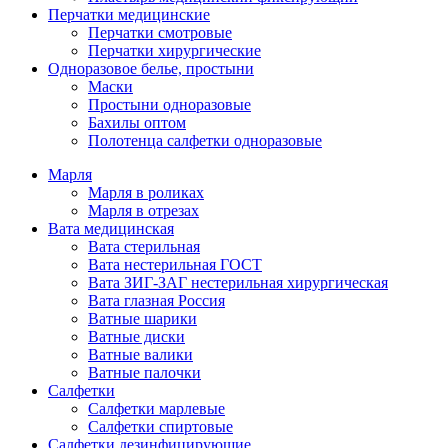
Перчатки медицинские
Перчатки смотровые
Перчатки хирургические
Одноразовое белье, простыни
Маски
Простыни одноразовые
Бахилы оптом
Полотенца салфетки одноразовые
Марля
Марля в роликах
Марля в отрезах
Вата медицинская
Вата стерильная
Вата нестерильная ГОСТ
Вата ЗИГ-ЗАГ нестерильная хирургическая
Вата глазная Россия
Ватные шарики
Ватные диски
Ватные валики
Ватные палочки
Салфетки
Салфетки марлевые
Салфетки спиртовые
Салфетки дезинфицирующие