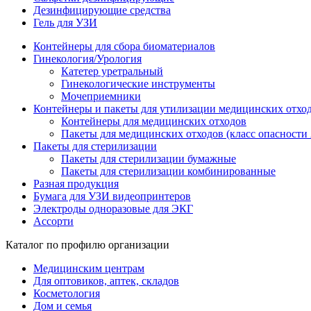
Дезинфицирующие средства
Гель для УЗИ
Контейнеры для сбора биоматериалов
Гинекология/Урология
Катетер уретральный
Гинекологические инструменты
Мочеприемники
Контейнеры и пакеты для утилизации медицинских отхо
Контейнеры для медицинских отходов
Пакеты для медицинских отходов (класс опасности 
Пакеты для стерилизации
Пакеты для стерилизации бумажные
Пакеты для стерилизации комбинированные
Разная продукция
Бумага для УЗИ видеопринтеров
Электроды одноразовые для ЭКГ
Ассорти
Каталог по профилю организации
Медицинским центрам
Для оптовиков, аптек, складов
Косметология
Дом и семья