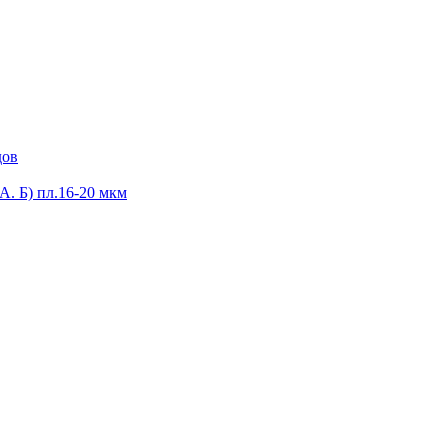
дов
А. Б) пл.16-20 мкм