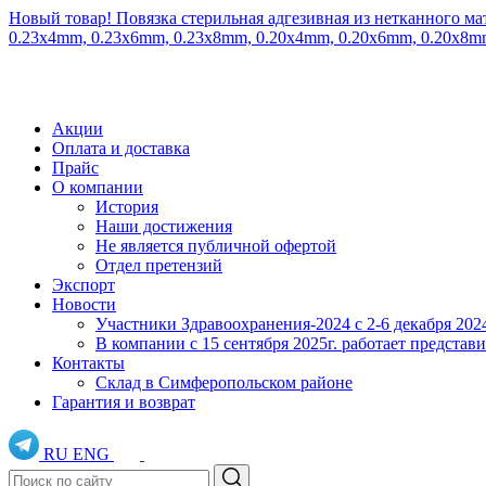
Новый товар! Повязка стерильная адгезивная из нетканного ма
0.23x4mm, 0.23x6mm, 0.23x8mm, 0.20x4mm, 0.20x6mm, 0.20x8
Акции
Оплата и доставка
Прайс
О компании
История
Наши достижения
Не является публичной офертой
Отдел претензий
Экспорт
Новости
Участники Здравоохранения-2024 с 2-6 декабря 202
В компании с 15 сентября 2025г. работает предста
Контакты
Склад в Симферопольском районе
Гарантия и возврат
RU
ENG