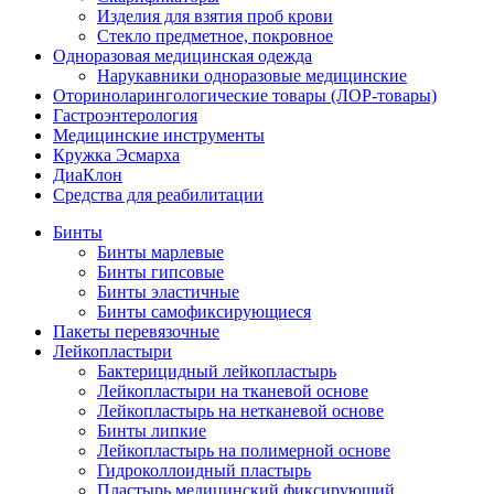
Изделия для взятия проб крови
Стекло предметное, покровное
Одноразовая медицинская одежда
Нарукавники одноразовые медицинские
Оториноларингологические товары (ЛОР-товары)
Гастроэнтерология
Медицинские инструменты
Кружка Эсмарха
ДиаКлон
Средства для реабилитации
Бинты
Бинты марлевые
Бинты гипсовые
Бинты эластичные
Бинты самофиксирующиеся
Пакеты перевязочные
Лейкопластыри
Бактерицидный лейкопластырь
Лейкопластыри на тканевой основе
Лейкопластырь на нетканевой основе
Бинты липкие
Лейкопластырь на полимерной основе
Гидроколлоидный пластырь
Пластырь медицинский фиксирующий