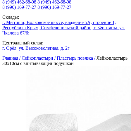
8 (949) 462-68-98
8 (949) 462-68-98
8 (996) 169-77-27
8 (996) 169-77-27
Склады:
г. Мытищи, Волковское шоссе, владение 5А, строение 1;
Республика Крым, Симферопольский район, с. Фонтаны, ул.
Чкалова 67/6;
Центральный склад:
г. Орёл, ул. Высоковольтная, д. 2г
Главная /
Лейкопластыри /
Пластырь повязка /
Лейкопластырь
30х10см с впитывающей подушкой