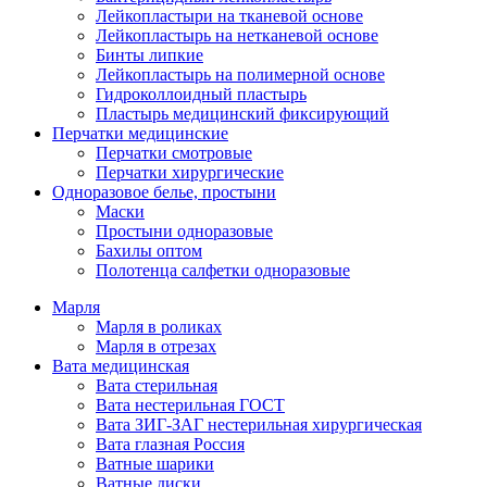
Лейкопластыри на тканевой основе
Лейкопластырь на нетканевой основе
Бинты липкие
Лейкопластырь на полимерной основе
Гидроколлоидный пластырь
Пластырь медицинский фиксирующий
Перчатки медицинские
Перчатки смотровые
Перчатки хирургические
Одноразовое белье, простыни
Маски
Простыни одноразовые
Бахилы оптом
Полотенца салфетки одноразовые
Марля
Марля в роликах
Марля в отрезах
Вата медицинская
Вата стерильная
Вата нестерильная ГОСТ
Вата ЗИГ-ЗАГ нестерильная хирургическая
Вата глазная Россия
Ватные шарики
Ватные диски