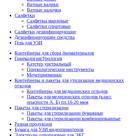
Ватные валики
Ватные палочки
Салфетки
Салфетки марлевые
Салфетки спиртовые
Салфетки дезинфицирующие
Дезинфицирующие средства
Гель для УЗИ
Контейнеры для сбора биоматериалов
Гинекология/Урология
Катетер уретральный
Гинекологические инструменты
Мочеприемники
Контейнеры и пакеты для утилизации медицинских
отходов
Контейнеры для медицинских отходов
Пакеты для медицинских отходов (класс
опасности А. Б) пл.16-20 мкм
Пакеты для стерилизации
Пакеты для стерилизации бумажные
Пакеты для стерилизации комбинированные
Разная продукция
Бумага для УЗИ видеопринтеров
Электроды одноразовые для ЭКГ