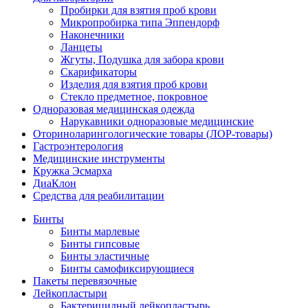
Пробирки для взятия проб крови
Микропробирка типа Эппендорф
Наконечники
Ланцеты
Жгуты, Подушка для забора крови
Скарификаторы
Изделия для взятия проб крови
Стекло предметное, покровное
Одноразовая медицинская одежда
Нарукавники одноразовые медицинские
Оториноларингологические товары (ЛОР-товары)
Гастроэнтерология
Медицинские инструменты
Кружка Эсмарха
ДиаКлон
Средства для реабилитации
Бинты
Бинты марлевые
Бинты гипсовые
Бинты эластичные
Бинты самофиксирующиеся
Пакеты перевязочные
Лейкопластыри
Бактерицидный лейкопластырь