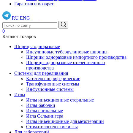
Гарантия и возврат
RU
ENG
0
Каталог товаров
Шприцы одноразовые
Инсулиновые туберкулиновые шприцы
Шприцы одноразовые импортного производства
Шприцы одноразовые отечественного
производства
Системы для переливания
Катетеры периферические
Трансфузионные системы
Инфузионные системы
Иглы
Иглы инъекционные стерильные
Иглы-бабочки
Иглы спинальные
Игла Сельдингера
Иглы инъекционные для мезотерапии
Стоматологические иглы
Для лабораторий