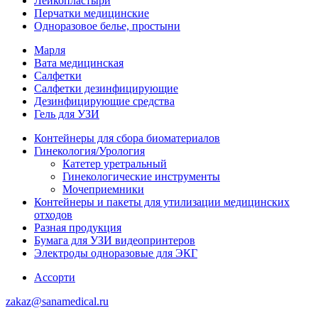
Лейкопластыри
Перчатки медицинские
Одноразовое белье, простыни
Марля
Вата медицинская
Салфетки
Салфетки дезинфицирующие
Дезинфицирующие средства
Гель для УЗИ
Контейнеры для сбора биоматериалов
Гинекология/Урология
Катетер уретральный
Гинекологические инструменты
Мочеприемники
Контейнеры и пакеты для утилизации медицинских
отходов
Разная продукция
Бумага для УЗИ видеопринтеров
Электроды одноразовые для ЭКГ
Ассорти
zakaz@sanamedical.ru