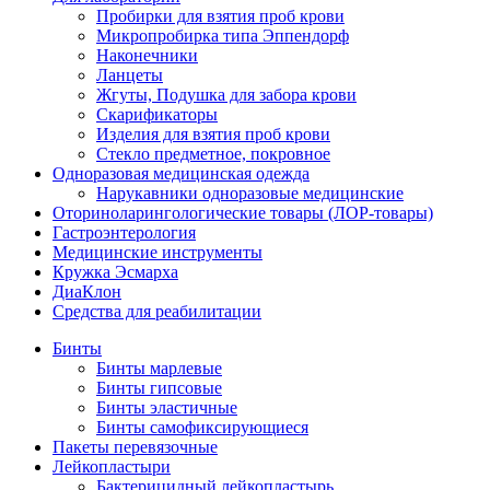
Пробирки для взятия проб крови
Микропробирка типа Эппендорф
Наконечники
Ланцеты
Жгуты, Подушка для забора крови
Скарификаторы
Изделия для взятия проб крови
Стекло предметное, покровное
Одноразовая медицинская одежда
Нарукавники одноразовые медицинские
Оториноларингологические товары (ЛОР-товары)
Гастроэнтерология
Медицинские инструменты
Кружка Эсмарха
ДиаКлон
Средства для реабилитации
Бинты
Бинты марлевые
Бинты гипсовые
Бинты эластичные
Бинты самофиксирующиеся
Пакеты перевязочные
Лейкопластыри
Бактерицидный лейкопластырь