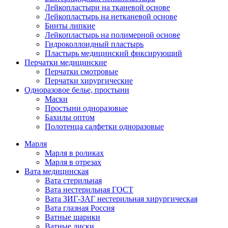
Лейкопластыри на тканевой основе
Лейкопластырь на нетканевой основе
Бинты липкие
Лейкопластырь на полимерной основе
Гидроколлоидный пластырь
Пластырь медицинский фиксирующий
Перчатки медицинские
Перчатки смотровые
Перчатки хирургические
Одноразовое белье, простыни
Маски
Простыни одноразовые
Бахилы оптом
Полотенца салфетки одноразовые
Марля
Марля в роликах
Марля в отрезах
Вата медицинская
Вата стерильная
Вата нестерильная ГОСТ
Вата ЗИГ-ЗАГ нестерильная хирургическая
Вата глазная Россия
Ватные шарики
Ватные диски