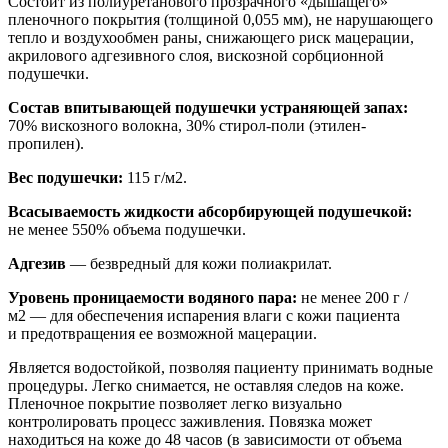
Состоит из полиуретанового прозрачного «дышащего»
пленочного покрытия (толщиной 0,055 мм), не нарушающего
тепло и воздухообмен раны, снижающего риск мацерации,
акрилового адгезивного слоя, вискозной сорбционной
подушечки.
Состав впитывающей подушечки устраняющей запах:
70% вискозного волокна, 30%
стирол-поли
(этилен-
пропилен).
Вес подушечки:
115 г/м2.
Всасываемость жидкости абсорбирующей подушечкой:
не менее 550% объема подушечки.
Адгезив
— безвредный для кожи полиакрилат.
Уровень проницаемости водяного пара:
не менее 200 г /
м2 — для обеспечения испарения влаги с кожи пациента
и предотвращения ее возможной мацерации.
Является водостойкой, позволяя пациенту принимать водные
процедуры. Легко снимается, не оставляя следов на коже.
Пленочное покрытие позволяет легко визуально
контролировать процесс заживления. Повязка может
находиться на коже до 48 часов (в зависимости от объема