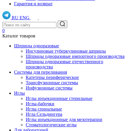
Гарантия и возврат
RU
ENG
0
Каталог товаров
Шприцы одноразовые
Инсулиновые туберкулиновые шприцы
Шприцы одноразовые импортного производства
Шприцы одноразовые отечественного
производства
Системы для переливания
Катетеры периферические
Трансфузионные системы
Инфузионные системы
Иглы
Иглы инъекционные стерильные
Иглы-бабочки
Иглы спинальные
Игла Сельдингера
Иглы инъекционные для мезотерапии
Стоматологические иглы
Для лабораторий