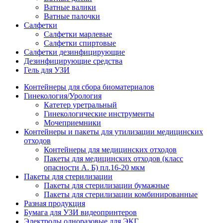
Ватные валики
Ватные палочки
Салфетки
Салфетки марлевые
Салфетки спиртовые
Салфетки дезинфицирующие
Дезинфицирующие средства
Гель для УЗИ
Контейнеры для сбора биоматериалов
Гинекология/Урология
Катетер уретральный
Гинекологические инструменты
Мочеприемники
Контейнеры и пакеты для утилизации медицинских
отходов
Контейнеры для медицинских отходов
Пакеты для медицинских отходов (класс
опасности А. Б) пл.16-20 мкм
Пакеты для стерилизации
Пакеты для стерилизации бумажные
Пакеты для стерилизации комбинированные
Разная продукция
Бумага для УЗИ видеопринтеров
Электроды одноразовые для ЭКГ