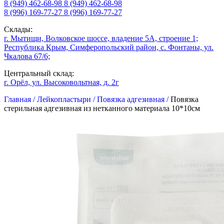
8 (949) 462-68-98
8 (949) 462-68-98
8 (996) 169-77-27
8 (996) 169-77-27
Склады:
г. Мытищи, Волковское шоссе, владение 5А, строение 1;
Республика Крым, Симферопольский район, с. Фонтаны, ул.
Чкалова 67/6;
Центральный склад:
г. Орёл, ул. Высоковольтная, д. 2г
Главная /
Лейкопластыри /
Повязка адгезивная /
Повязка
стерильная адгезивная из нетканного материала 10*10см