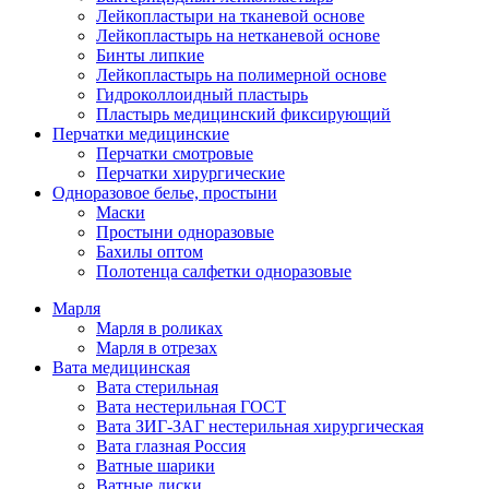
Лейкопластыри на тканевой основе
Лейкопластырь на нетканевой основе
Бинты липкие
Лейкопластырь на полимерной основе
Гидроколлоидный пластырь
Пластырь медицинский фиксирующий
Перчатки медицинские
Перчатки смотровые
Перчатки хирургические
Одноразовое белье, простыни
Маски
Простыни одноразовые
Бахилы оптом
Полотенца салфетки одноразовые
Марля
Марля в роликах
Марля в отрезах
Вата медицинская
Вата стерильная
Вата нестерильная ГОСТ
Вата ЗИГ-ЗАГ нестерильная хирургическая
Вата глазная Россия
Ватные шарики
Ватные диски