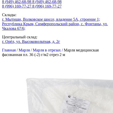
8 (949) 462-68-98
8 (949) 462-68-98
8 (996) 169-77-27
8 (996) 169-77-27
Склады:
г. Мытищи, Волковское шоссе, владение 5А, строение 1;
Республика Крым, Симферопольский район, с. Фонтаны, ул.
Чкалова 67/6;
Центральный склад:
г. Орёл, ул. Высоковольтная, д. 2г
Главная /
Марля /
Марля в отрезах /
Марля медицинская
фасованная пл. 36 (-2) г/м2 отрез 2 м