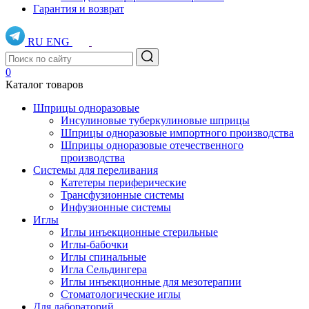
Гарантия и возврат
RU
ENG
0
Каталог товаров
Шприцы одноразовые
Инсулиновые туберкулиновые шприцы
Шприцы одноразовые импортного производства
Шприцы одноразовые отечественного
производства
Системы для переливания
Катетеры периферические
Трансфузионные системы
Инфузионные системы
Иглы
Иглы инъекционные стерильные
Иглы-бабочки
Иглы спинальные
Игла Сельдингера
Иглы инъекционные для мезотерапии
Стоматологические иглы
Для лабораторий