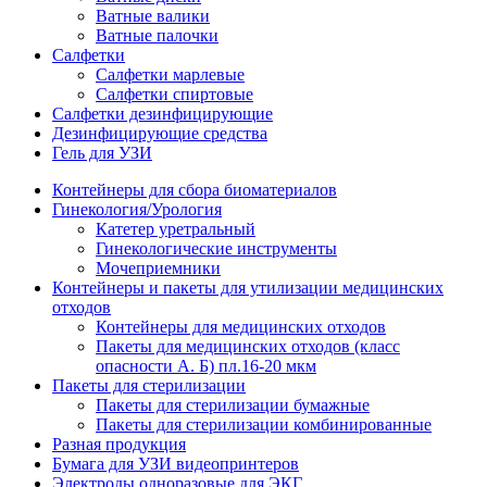
Ватные валики
Ватные палочки
Салфетки
Салфетки марлевые
Салфетки спиртовые
Салфетки дезинфицирующие
Дезинфицирующие средства
Гель для УЗИ
Контейнеры для сбора биоматериалов
Гинекология/Урология
Катетер уретральный
Гинекологические инструменты
Мочеприемники
Контейнеры и пакеты для утилизации медицинских
отходов
Контейнеры для медицинских отходов
Пакеты для медицинских отходов (класс
опасности А. Б) пл.16-20 мкм
Пакеты для стерилизации
Пакеты для стерилизации бумажные
Пакеты для стерилизации комбинированные
Разная продукция
Бумага для УЗИ видеопринтеров
Электроды одноразовые для ЭКГ