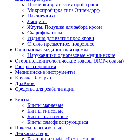
Пробирки для взятия проб крови
Микропробирка типа Эппендорф
Наконечники
Ланцеты
Жгуты, Подушка для забора крови
Скарификаторы
Изделия для взятия проб крови
Стекло предметное, покровное
Одноразовая медицинская одежда
Нарукавники одноразовые медицинские
Оториноларингологические товары (ЛОР-товары)
Гастроэнтерология
Медицинские инструменты
Кружка Эсмарха
ДиаКлон
Средства для реабилитации
Бинты
Бинты марлевые
Бинты гипсовые
Бинты эластичные
Бинты самофиксирующиеся
Пакеты перевязочные
Лейкопластыри
Бактерицидный лейкопластырь