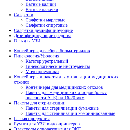
Ватные валики
Ватные палочки
Салфетки
Салфетки марлевые
Салфетки спиртовые
Салфетки дезинфицирующие
Дезинфицирующие средства
Гель для УЗИ
Контейнеры для сбора биоматериалов
Гинекология/Урология
Катетер уретральный
Гинекологические инструменты
Мочеприемники
Контейнеры и пакеты для утилизации медицинских
отходов
Контейнеры для медицинских отходов
Пакеты для медицинских отходов (класс
опасности А. Б) пл.16-20 мкм
Пакеты для стерилизации
Пакеты для стерилизации бумажные
Пакеты для стерилизации комбинированные
Разная продукция
Бумага для УЗИ видеопринтеров
Электроды одноразовые для ЭКГ