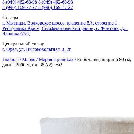
8 (949) 462-68-98
8 (949) 462-68-98
8 (996) 169-77-27
8 (996) 169-77-27
Склады:
г. Мытищи, Волковское шоссе, владение 5А, строение 1;
Республика Крым, Симферопольский район, с. Фонтаны, ул.
Чкалова 67/6;
Центральный склад:
г. Орёл, ул. Высоковольтная, д. 2г
Главная /
Марля /
Марля в роликах /
Евромарля, ширина 80 см,
длина 2000 м, пл. 36 (-2) г/м2