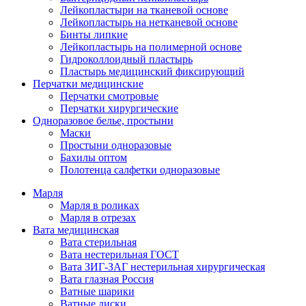
Лейкопластыри на тканевой основе
Лейкопластырь на нетканевой основе
Бинты липкие
Лейкопластырь на полимерной основе
Гидроколлоидный пластырь
Пластырь медицинский фиксирующий
Перчатки медицинские
Перчатки смотровые
Перчатки хирургические
Одноразовое белье, простыни
Маски
Простыни одноразовые
Бахилы оптом
Полотенца салфетки одноразовые
Марля
Марля в роликах
Марля в отрезах
Вата медицинская
Вата стерильная
Вата нестерильная ГОСТ
Вата ЗИГ-ЗАГ нестерильная хирургическая
Вата глазная Россия
Ватные шарики
Ватные диски