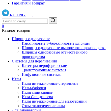
Гарантия и возврат
RU
ENG
0
Каталог товаров
Шприцы одноразовые
Инсулиновые туберкулиновые шприцы
Шприцы одноразовые импортного производства
Шприцы одноразовые отечественного
производства
Системы для переливания
Катетеры периферические
Трансфузионные системы
Инфузионные системы
Иглы
Иглы инъекционные стерильные
Иглы-бабочки
Иглы спинальные
Игла Сельдингера
Иглы инъекционные для мезотерапии
Стоматологические иглы
Для лабораторий