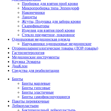
Пробирки для взятия проб крови
Микропробирка типа Эппендорф
Наконечники
Ланцеты
Жгуты, Подушка для забора крови
Скарификаторы
Изделия для взятия проб крови
Стекло предметное, покровное
Одноразовая медицинская одежда
Нарукавники одноразовые медицинские
Оториноларингологические товары (ЛОР-товары)
Гастроэнтерология
Медицинские инструменты
Кружка Эсмарха
ДиаКлон
Средства для реабилитации
Бинты
Бинты марлевые
Бинты гипсовые
Бинты эластичные
Бинты самофиксирующиеся
Пакеты перевязочные
Лейкопластыри
Бактерицидный лейкопластырь