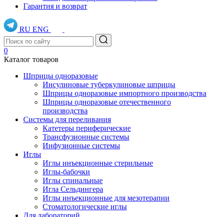
Гарантия и возврат
RU
ENG
0
Каталог товаров
Шприцы одноразовые
Инсулиновые туберкулиновые шприцы
Шприцы одноразовые импортного производства
Шприцы одноразовые отечественного
производства
Системы для переливания
Катетеры периферические
Трансфузионные системы
Инфузионные системы
Иглы
Иглы инъекционные стерильные
Иглы-бабочки
Иглы спинальные
Игла Сельдингера
Иглы инъекционные для мезотерапии
Стоматологические иглы
Для лабораторий