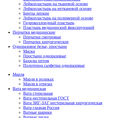
Лейкопластыри на тканевой основе
Лейкопластырь на нетканевой основе
Бинты липкие
Лейкопластырь на полимерной основе
Гидроколлоидный пластырь
Пластырь медицинский фиксирующий
Перчатки медицинские
Перчатки смотровые
Перчатки хирургические
Одноразовое белье, простыни
Маски
Простыни одноразовые
Бахилы оптом
Полотенца салфетки одноразовые
Марля
Марля в роликах
Марля в отрезах
Вата медицинская
Вата стерильная
Вата нестерильная ГОСТ
Вата ЗИГ-ЗАГ нестерильная хирургическая
Вата глазная Россия
Ватные шарики
Ватные диски