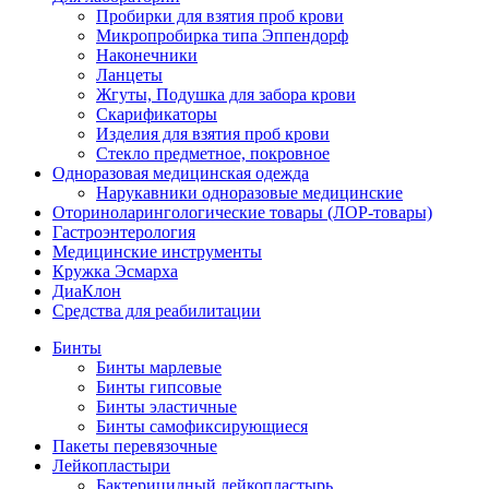
Пробирки для взятия проб крови
Микропробирка типа Эппендорф
Наконечники
Ланцеты
Жгуты, Подушка для забора крови
Скарификаторы
Изделия для взятия проб крови
Стекло предметное, покровное
Одноразовая медицинская одежда
Нарукавники одноразовые медицинские
Оториноларингологические товары (ЛОР-товары)
Гастроэнтерология
Медицинские инструменты
Кружка Эсмарха
ДиаКлон
Средства для реабилитации
Бинты
Бинты марлевые
Бинты гипсовые
Бинты эластичные
Бинты самофиксирующиеся
Пакеты перевязочные
Лейкопластыри
Бактерицидный лейкопластырь