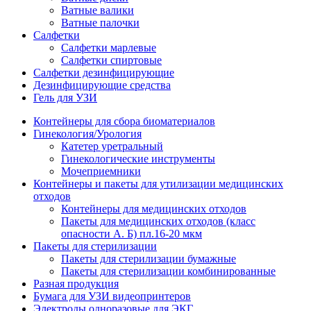
Ватные валики
Ватные палочки
Салфетки
Салфетки марлевые
Салфетки спиртовые
Салфетки дезинфицирующие
Дезинфицирующие средства
Гель для УЗИ
Контейнеры для сбора биоматериалов
Гинекология/Урология
Катетер уретральный
Гинекологические инструменты
Мочеприемники
Контейнеры и пакеты для утилизации медицинских
отходов
Контейнеры для медицинских отходов
Пакеты для медицинских отходов (класс
опасности А. Б) пл.16-20 мкм
Пакеты для стерилизации
Пакеты для стерилизации бумажные
Пакеты для стерилизации комбинированные
Разная продукция
Бумага для УЗИ видеопринтеров
Электроды одноразовые для ЭКГ