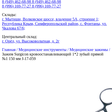
8 (949) 462-68-98
8 (949) 462-68-98
8 (996) 169-77-27
8 (996) 169-77-27
Склады:
г. Мытищи, Волковское шоссе, владение 5А, строение 1;
Республика Крым, Симферопольский район, с. Фонтаны, ул.
Чкалова 67/6;
Центральный склад:
г. Орёл, ул. Высоковольтная, д. 2г
Главная /
Медицинские инструменты /
Медицинские зажимы /
Зажим Surgicon кровоостанавливающий 1*2 зубый прямой
№1 150 мм J-17-059