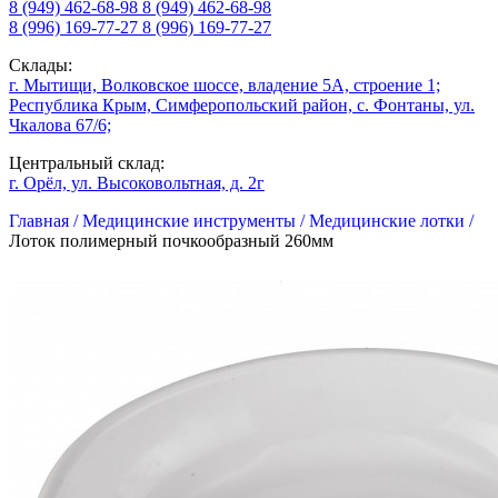
8 (949) 462-68-98
8 (949) 462-68-98
8 (996) 169-77-27
8 (996) 169-77-27
Склады:
г. Мытищи, Волковское шоссе, владение 5А, строение 1;
Республика Крым, Симферопольский район, с. Фонтаны, ул.
Чкалова 67/6;
Центральный склад:
г. Орёл, ул. Высоковольтная, д. 2г
Главная /
Медицинские инструменты /
Медицинские лотки /
Лоток полимерный почкообразный 260мм