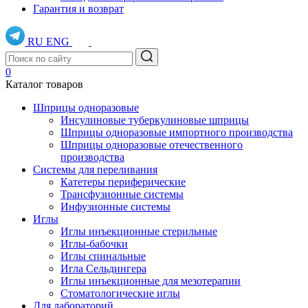
Гарантия и возврат
RU
ENG
0
Каталог товаров
Шприцы одноразовые
Инсулиновые туберкулиновые шприцы
Шприцы одноразовые импортного производства
Шприцы одноразовые отечественного
производства
Системы для переливания
Катетеры периферические
Трансфузионные системы
Инфузионные системы
Иглы
Иглы инъекционные стерильные
Иглы-бабочки
Иглы спинальные
Игла Сельдингера
Иглы инъекционные для мезотерапии
Стоматологические иглы
Для лабораторий