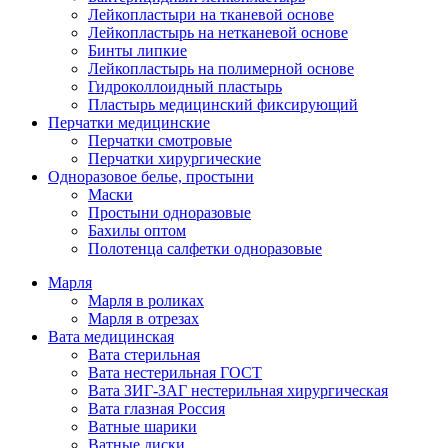
Лейкопластыри на тканевой основе
Лейкопластырь на нетканевой основе
Бинты липкие
Лейкопластырь на полимерной основе
Гидроколлоидный пластырь
Пластырь медицинский фиксирующий
Перчатки медицинские
Перчатки смотровые
Перчатки хирургические
Одноразовое белье, простыни
Маски
Простыни одноразовые
Бахилы оптом
Полотенца салфетки одноразовые
Марля
Марля в роликах
Марля в отрезах
Вата медицинская
Вата стерильная
Вата нестерильная ГОСТ
Вата ЗИГ-ЗАГ нестерильная хирургическая
Вата глазная Россия
Ватные шарики
Ватные диски