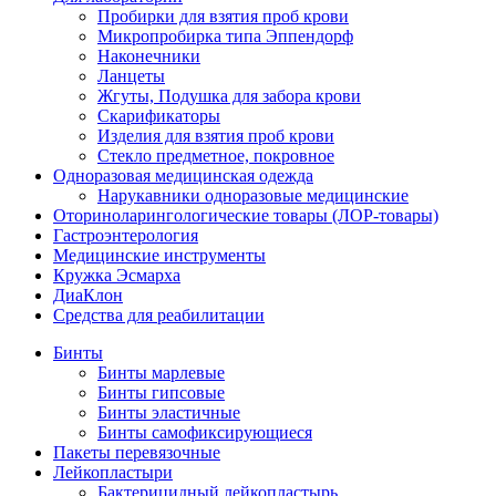
Пробирки для взятия проб крови
Микропробирка типа Эппендорф
Наконечники
Ланцеты
Жгуты, Подушка для забора крови
Скарификаторы
Изделия для взятия проб крови
Стекло предметное, покровное
Одноразовая медицинская одежда
Нарукавники одноразовые медицинские
Оториноларингологические товары (ЛОР-товары)
Гастроэнтерология
Медицинские инструменты
Кружка Эсмарха
ДиаКлон
Средства для реабилитации
Бинты
Бинты марлевые
Бинты гипсовые
Бинты эластичные
Бинты самофиксирующиеся
Пакеты перевязочные
Лейкопластыри
Бактерицидный лейкопластырь