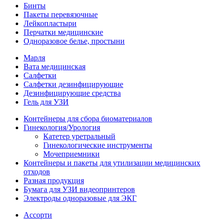
Бинты
Пакеты перевязочные
Лейкопластыри
Перчатки медицинские
Одноразовое белье, простыни
Марля
Вата медицинская
Салфетки
Салфетки дезинфицирующие
Дезинфицирующие средства
Гель для УЗИ
Контейнеры для сбора биоматериалов
Гинекология/Урология
Катетер уретральный
Гинекологические инструменты
Мочеприемники
Контейнеры и пакеты для утилизации медицинских
отходов
Разная продукция
Бумага для УЗИ видеопринтеров
Электроды одноразовые для ЭКГ
Ассорти