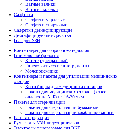
Ватные валики
Ватные палочки
Салфетки
Салфетки марлевые
Салфетки спиртовые
Салфетки дезинфицирующие
Дезинфицирующие средства
Гель для УЗИ
Контейнеры для сбора биоматериалов
Гинекология/Урология
Катетер уретральный
Гинекологические инструменты
Мочеприемники
Контейнеры и пакеты для утилизации медицинских
отходов
Контейнеры для медицинских отходов
Пакеты для медицинских отходов (класс
опасности А. Б) пл.16-20 мкм
Пакеты для стерилизации
Пакеты для стерилизации бумажные
Пакеты для стерилизации комбинированные
Разная продукция
Бумага для УЗИ видеопринтеров
Электроды одноразовые для ЭКГ