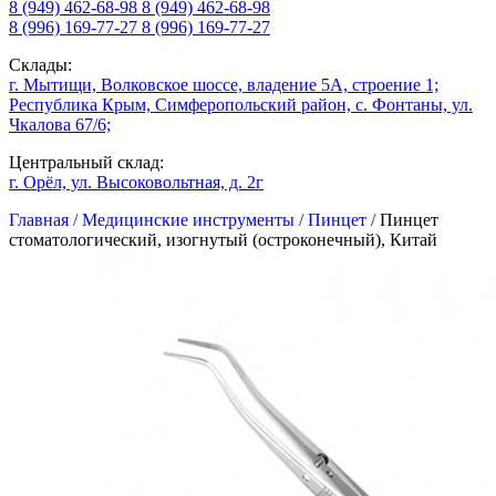
8 (949) 462-68-98
8 (949) 462-68-98
8 (996) 169-77-27
8 (996) 169-77-27
Склады:
г. Мытищи, Волковское шоссе, владение 5А, строение 1;
Республика Крым, Симферопольский район, с. Фонтаны, ул.
Чкалова 67/6;
Центральный склад:
г. Орёл, ул. Высоковольтная, д. 2г
Главная /
Медицинские инструменты /
Пинцет /
Пинцет
стоматологический, изогнутый (остроконечный), Китай