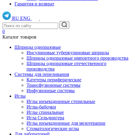
Гарантия и возврат
RU
ENG
0
Каталог товаров
Шприцы одноразовые
Инсулиновые туберкулиновые шприцы
Шприцы одноразовые импортного производства
Шприцы одноразовые отечественного
производства
Системы для переливания
Катетеры периферические
Трансфузионные системы
Инфузионные системы
Иглы
Иглы инъекционные стерильные
Иглы-бабочки
Иглы спинальные
Игла Сельдингера
Иглы инъекционные для мезотерапии
Стоматологические иглы
Для лабораторий