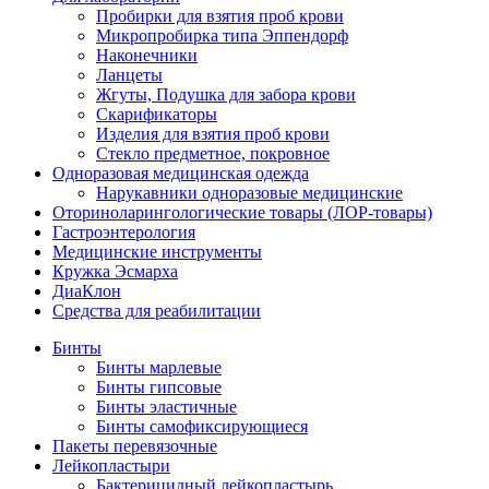
Пробирки для взятия проб крови
Микропробирка типа Эппендорф
Наконечники
Ланцеты
Жгуты, Подушка для забора крови
Скарификаторы
Изделия для взятия проб крови
Стекло предметное, покровное
Одноразовая медицинская одежда
Нарукавники одноразовые медицинские
Оториноларингологические товары (ЛОР-товары)
Гастроэнтерология
Медицинские инструменты
Кружка Эсмарха
ДиаКлон
Средства для реабилитации
Бинты
Бинты марлевые
Бинты гипсовые
Бинты эластичные
Бинты самофиксирующиеся
Пакеты перевязочные
Лейкопластыри
Бактерицидный лейкопластырь