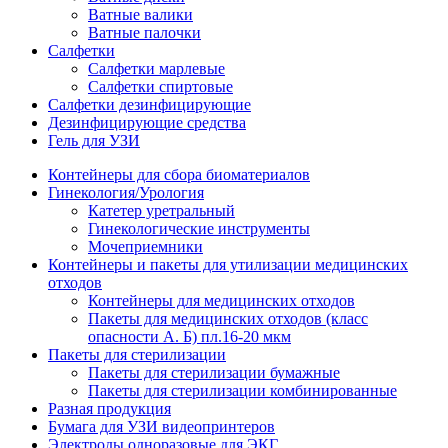
Ватные валики
Ватные палочки
Салфетки
Салфетки марлевые
Салфетки спиртовые
Салфетки дезинфицирующие
Дезинфицирующие средства
Гель для УЗИ
Контейнеры для сбора биоматериалов
Гинекология/Урология
Катетер уретральный
Гинекологические инструменты
Мочеприемники
Контейнеры и пакеты для утилизации медицинских
отходов
Контейнеры для медицинских отходов
Пакеты для медицинских отходов (класс
опасности А. Б) пл.16-20 мкм
Пакеты для стерилизации
Пакеты для стерилизации бумажные
Пакеты для стерилизации комбинированные
Разная продукция
Бумага для УЗИ видеопринтеров
Электроды одноразовые для ЭКГ