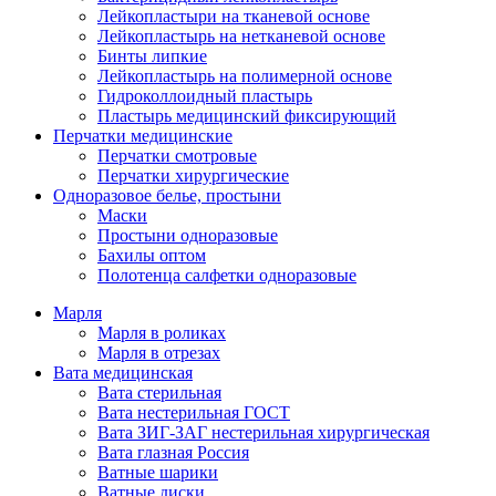
Лейкопластыри на тканевой основе
Лейкопластырь на нетканевой основе
Бинты липкие
Лейкопластырь на полимерной основе
Гидроколлоидный пластырь
Пластырь медицинский фиксирующий
Перчатки медицинские
Перчатки смотровые
Перчатки хирургические
Одноразовое белье, простыни
Маски
Простыни одноразовые
Бахилы оптом
Полотенца салфетки одноразовые
Марля
Марля в роликах
Марля в отрезах
Вата медицинская
Вата стерильная
Вата нестерильная ГОСТ
Вата ЗИГ-ЗАГ нестерильная хирургическая
Вата глазная Россия
Ватные шарики
Ватные диски