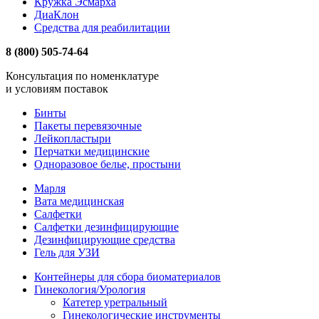
Кружка Эсмарха
ДиаКлон
Средства для реабилитации
8 (800) 505-74-64
Консультация по номенклатуре
и условиям поставок
Бинты
Пакеты перевязочные
Лейкопластыри
Перчатки медицинские
Одноразовое белье, простыни
Марля
Вата медицинская
Салфетки
Салфетки дезинфицирующие
Дезинфицирующие средства
Гель для УЗИ
Контейнеры для сбора биоматериалов
Гинекология/Урология
Катетер уретральный
Гинекологические инструменты