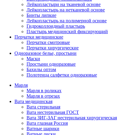
Лейкопластыри на тканевой основе
Лейкопластырь на нетканевой основе
Бинты липкие
Лейкопластырь на полимерной основе
Гидроколлоидный пластырь
Пластырь медицинский фиксирующий
Перчатки медицинские
Перчатки смотровые
Перчатки хирургические
Одноразовое белье, простыни
Маски
Простыни одноразовые
Бахилы оптом
Полотенца салфетки одноразовые
Марля
Марля в роликах
Марля в отрезах
Вата медицинская
Вата стерильная
Вата нестерильная ГОСТ
Вата ЗИГ-ЗАГ нестерильная хирургическая
Вата глазная Россия
Ватные шарики
Ватные диски