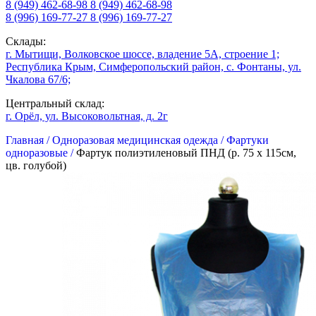
8 (949) 462-68-98
8 (949) 462-68-98
8 (996) 169-77-27
8 (996) 169-77-27
Склады:
г. Мытищи, Волковское шоссе, владение 5А, строение 1;
Республика Крым, Симферопольский район, с. Фонтаны, ул.
Чкалова 67/6;
Центральный склад:
г. Орёл, ул. Высоковольтная, д. 2г
Главная /
Одноразовая медицинская одежда /
Фартуки
одноразовые /
Фартук полиэтиленовый ПНД (р. 75 х 115см,
цв. голубой)