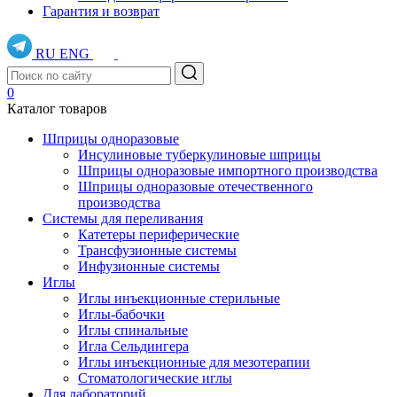
Гарантия и возврат
RU
ENG
0
Каталог товаров
Шприцы одноразовые
Инсулиновые туберкулиновые шприцы
Шприцы одноразовые импортного производства
Шприцы одноразовые отечественного
производства
Системы для переливания
Катетеры периферические
Трансфузионные системы
Инфузионные системы
Иглы
Иглы инъекционные стерильные
Иглы-бабочки
Иглы спинальные
Игла Сельдингера
Иглы инъекционные для мезотерапии
Стоматологические иглы
Для лабораторий