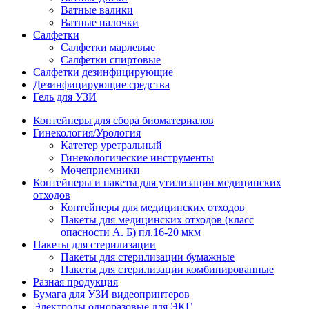
Ватные валики
Ватные палочки
Салфетки
Салфетки марлевые
Салфетки спиртовые
Салфетки дезинфицирующие
Дезинфицирующие средства
Гель для УЗИ
Контейнеры для сбора биоматериалов
Гинекология/Урология
Катетер уретральный
Гинекологические инструменты
Мочеприемники
Контейнеры и пакеты для утилизации медицинских
отходов
Контейнеры для медицинских отходов
Пакеты для медицинских отходов (класс
опасности А. Б) пл.16-20 мкм
Пакеты для стерилизации
Пакеты для стерилизации бумажные
Пакеты для стерилизации комбинированные
Разная продукция
Бумага для УЗИ видеопринтеров
Электроды одноразовые для ЭКГ