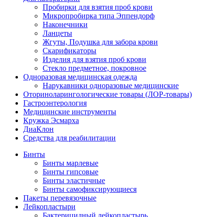
Пробирки для взятия проб крови
Микропробирка типа Эппендорф
Наконечники
Ланцеты
Жгуты, Подушка для забора крови
Скарификаторы
Изделия для взятия проб крови
Стекло предметное, покровное
Одноразовая медицинская одежда
Нарукавники одноразовые медицинские
Оториноларингологические товары (ЛОР-товары)
Гастроэнтерология
Медицинские инструменты
Кружка Эсмарха
ДиаКлон
Средства для реабилитации
Бинты
Бинты марлевые
Бинты гипсовые
Бинты эластичные
Бинты самофиксирующиеся
Пакеты перевязочные
Лейкопластыри
Бактерицидный лейкопластырь