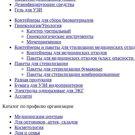
Дезинфицирующие средства
Гель для УЗИ
Контейнеры для сбора биоматериалов
Гинекология/Урология
Катетер уретральный
Гинекологические инструменты
Мочеприемники
Контейнеры и пакеты для утилизации медицинских отхо
Контейнеры для медицинских отходов
Пакеты для медицинских отходов (класс опасности 
Пакеты для стерилизации
Пакеты для стерилизации бумажные
Пакеты для стерилизации комбинированные
Разная продукция
Бумага для УЗИ видеопринтеров
Электроды одноразовые для ЭКГ
Ассорти
Каталог по профилю организации
Медицинским центрам
Для оптовиков, аптек, складов
Косметология
Дом и семья