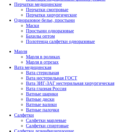
Перчатки медицинские
Перчатки смотровые
Перчатки хирургические
Одноразовое белье, простыни
Маски
Простыни одноразовые
Бахилы оптом
Полотенца салфетки одноразовые
Марля
Марля в роликах
Марля в отрезах
Вата медицинская
Вата стерильная
Вата нестерильная ГОСТ
Вата ЗИГ-ЗАГ нестерильная хирургическая
Вата глазная Россия
Ватные шарики
Ватные диски
Ватные валики
Ватные палочки
Салфетки
Салфетки марлевые
Салфетки спиртовые
Салфетки дезинфицирующие