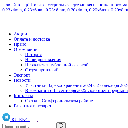
Новый товар! Повязка стерильная адгезивная из нетканного ма
0.23x4mm, 0.23x6mm, 0.23x8mm, 0.20x4mm, 0.20x6mm, 0.20x8
Акции
Оплата и доставка
Прайс
О компании
История
Наши достижения
Не является публичной офертой
Отдел претензий
Экспорт
Новости
Участники Здравоохранения-2024 с 2-6 декабря 202
В компании с 15 сентября 2025г. работает предста
Контакты
Склад в Симферопольском районе
Гарантия и возврат
RU
ENG