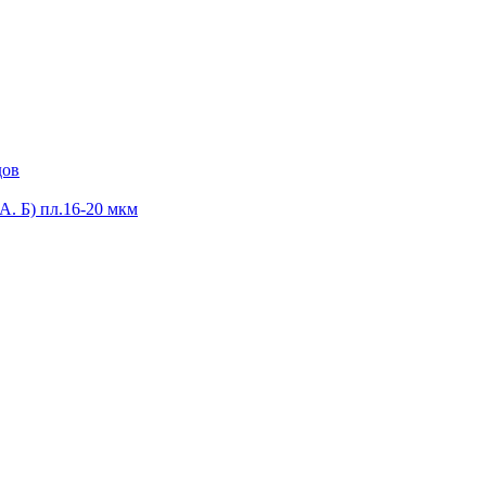
дов
А. Б) пл.16-20 мкм