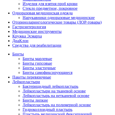
Изделия для взятия проб крови
Стекло предметное, покровное
Одноразовая медицинская одежда
Нарукавники одноразовые медицинские
Оториноларингологические товары (ЛОР-товары)
Гастроэнтерология
Медицинские инструменты
Кружка Эсмарха
ДиаКлон
Средства для реабилитации
Бинты
Бинты марлевые
Бинты гипсовые
Бинты эластичные
Бинты самофиксирующиеся
Пакеты перевязочные
Лейкопластыри
Бактерицидный лейкопластырь
Лейкопластыри на тканевой основе
Лейкопластырь на нетканевой основе
Бинты липкие
Лейкопластырь на полимерной основе
Гидроколлоидный пластырь
Пластырь медицинский фиксирующий