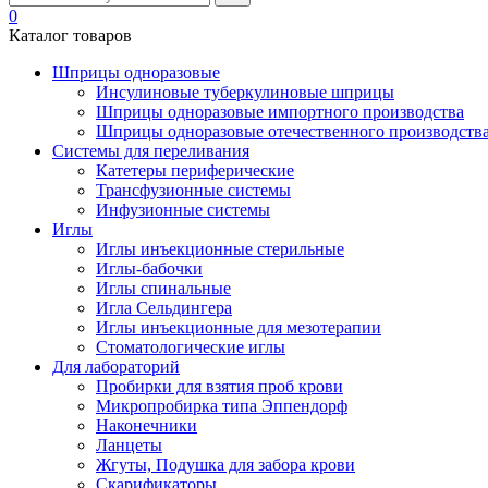
0
Каталог товаров
Шприцы одноразовые
Инсулиновые туберкулиновые шприцы
Шприцы одноразовые импортного производства
Шприцы одноразовые отечественного производств
Системы для переливания
Катетеры периферические
Трансфузионные системы
Инфузионные системы
Иглы
Иглы инъекционные стерильные
Иглы-бабочки
Иглы спинальные
Игла Сельдингера
Иглы инъекционные для мезотерапии
Стоматологические иглы
Для лабораторий
Пробирки для взятия проб крови
Микропробирка типа Эппендорф
Наконечники
Ланцеты
Жгуты, Подушка для забора крови
Скарификаторы