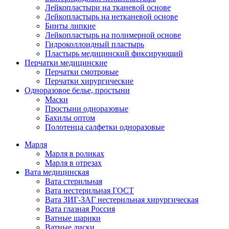
Лейкопластыри на тканевой основе
Лейкопластырь на нетканевой основе
Бинты липкие
Лейкопластырь на полимерной основе
Гидроколлоидный пластырь
Пластырь медицинский фиксирующий
Перчатки медицинские
Перчатки смотровые
Перчатки хирургические
Одноразовое белье, простыни
Маски
Простыни одноразовые
Бахилы оптом
Полотенца салфетки одноразовые
Марля
Марля в роликах
Марля в отрезах
Вата медицинская
Вата стерильная
Вата нестерильная ГОСТ
Вата ЗИГ-ЗАГ нестерильная хирургическая
Вата глазная Россия
Ватные шарики
Ватные диски