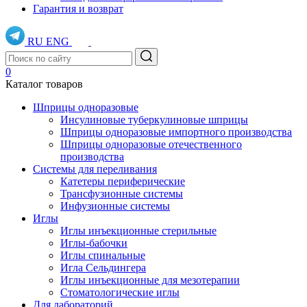
Гарантия и возврат
RU
ENG
0
Каталог товаров
Шприцы одноразовые
Инсулиновые туберкулиновые шприцы
Шприцы одноразовые импортного производства
Шприцы одноразовые отечественного
производства
Системы для переливания
Катетеры периферические
Трансфузионные системы
Инфузионные системы
Иглы
Иглы инъекционные стерильные
Иглы-бабочки
Иглы спинальные
Игла Сельдингера
Иглы инъекционные для мезотерапии
Стоматологические иглы
Для лабораторий