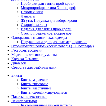
Пробирки для взятия проб крови
Микропробирка типа Эппендорф
Наконечники
Ланцеты
Жгуты, Подушка для забора крови
Скарификаторы
Изделия для взятия проб крови
Стекло предметное, покровное
Одноразовая медицинская одежда
Нарукавники одноразовые медицинские
Оториноларингологические товары (ЛОР-товары)
Гастроэнтерология
Медицинские инструменты
Кружка Эсмарха
ДиаКлон
Средства для реабилитации
Бинты
Бинты марлевые
Бинты гипсовые
Бинты эластичные
Бинты самофиксирующиеся
Пакеты перевязочные
Лейкопластыри
Бактерицидный лейкопластырь