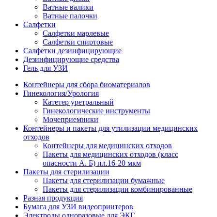
Ватные валики
Ватные палочки
Салфетки
Салфетки марлевые
Салфетки спиртовые
Салфетки дезинфицирующие
Дезинфицирующие средства
Гель для УЗИ
Контейнеры для сбора биоматериалов
Гинекология/Урология
Катетер уретральный
Гинекологические инструменты
Мочеприемники
Контейнеры и пакеты для утилизации медицинских
отходов
Контейнеры для медицинских отходов
Пакеты для медицинских отходов (класс
опасности А. Б) пл.16-20 мкм
Пакеты для стерилизации
Пакеты для стерилизации бумажные
Пакеты для стерилизации комбинированные
Разная продукция
Бумага для УЗИ видеопринтеров
Электроды одноразовые для ЭКГ