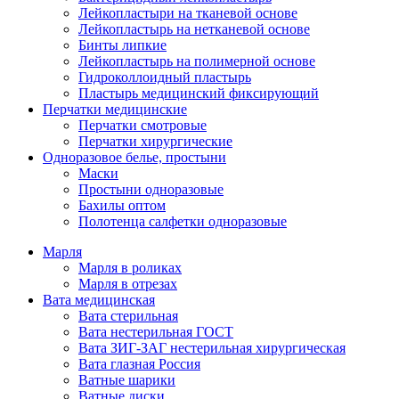
Лейкопластыри на тканевой основе
Лейкопластырь на нетканевой основе
Бинты липкие
Лейкопластырь на полимерной основе
Гидроколлоидный пластырь
Пластырь медицинский фиксирующий
Перчатки медицинские
Перчатки смотровые
Перчатки хирургические
Одноразовое белье, простыни
Маски
Простыни одноразовые
Бахилы оптом
Полотенца салфетки одноразовые
Марля
Марля в роликах
Марля в отрезах
Вата медицинская
Вата стерильная
Вата нестерильная ГОСТ
Вата ЗИГ-ЗАГ нестерильная хирургическая
Вата глазная Россия
Ватные шарики
Ватные диски