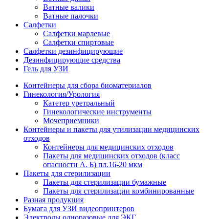
Ватные валики
Ватные палочки
Салфетки
Салфетки марлевые
Салфетки спиртовые
Салфетки дезинфицирующие
Дезинфицирующие средства
Гель для УЗИ
Контейнеры для сбора биоматериалов
Гинекология/Урология
Катетер уретральный
Гинекологические инструменты
Мочеприемники
Контейнеры и пакеты для утилизации медицинских
отходов
Контейнеры для медицинских отходов
Пакеты для медицинских отходов (класс
опасности А. Б) пл.16-20 мкм
Пакеты для стерилизации
Пакеты для стерилизации бумажные
Пакеты для стерилизации комбинированные
Разная продукция
Бумага для УЗИ видеопринтеров
Электроды одноразовые для ЭКГ