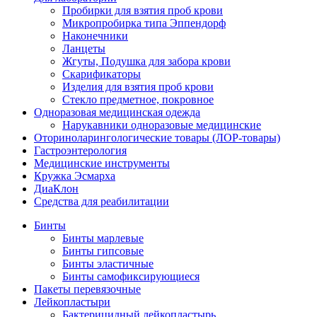
Пробирки для взятия проб крови
Микропробирка типа Эппендорф
Наконечники
Ланцеты
Жгуты, Подушка для забора крови
Скарификаторы
Изделия для взятия проб крови
Стекло предметное, покровное
Одноразовая медицинская одежда
Нарукавники одноразовые медицинские
Оториноларингологические товары (ЛОР-товары)
Гастроэнтерология
Медицинские инструменты
Кружка Эсмарха
ДиаКлон
Средства для реабилитации
Бинты
Бинты марлевые
Бинты гипсовые
Бинты эластичные
Бинты самофиксирующиеся
Пакеты перевязочные
Лейкопластыри
Бактерицидный лейкопластырь