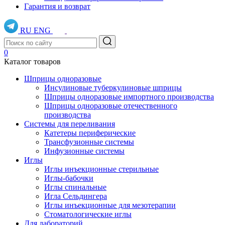
Гарантия и возврат
RU
ENG
0
Каталог товаров
Шприцы одноразовые
Инсулиновые туберкулиновые шприцы
Шприцы одноразовые импортного производства
Шприцы одноразовые отечественного
производства
Системы для переливания
Катетеры периферические
Трансфузионные системы
Инфузионные системы
Иглы
Иглы инъекционные стерильные
Иглы-бабочки
Иглы спинальные
Игла Сельдингера
Иглы инъекционные для мезотерапии
Стоматологические иглы
Для лабораторий