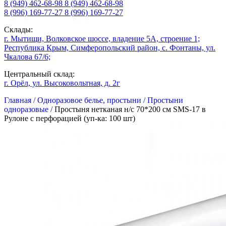
8 (949) 462-68-98
8 (949) 462-68-98
8 (996) 169-77-27
8 (996) 169-77-27
Склады:
г. Мытищи, Волковское шоссе, владение 5А, строение 1;
Республика Крым, Симферопольский район, с. Фонтаны, ул.
Чкалова 67/6;
Центральный склад:
г. Орёл, ул. Высоковольтная, д. 2г
Главная /
Одноразовое белье, простыни /
Простыни
одноразовые /
Простыня нетканая н/с 70*200 см SMS-17 в
Рулоне с перфорацией (уп-ка: 100 шт)