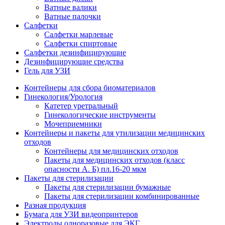
Ватные валики
Ватные палочки
Салфетки
Салфетки марлевые
Салфетки спиртовые
Салфетки дезинфицирующие
Дезинфицирующие средства
Гель для УЗИ
Контейнеры для сбора биоматериалов
Гинекология/Урология
Катетер уретральный
Гинекологические инструменты
Мочеприемники
Контейнеры и пакеты для утилизации медицинских
отходов
Контейнеры для медицинских отходов
Пакеты для медицинских отходов (класс
опасности А. Б) пл.16-20 мкм
Пакеты для стерилизации
Пакеты для стерилизации бумажные
Пакеты для стерилизации комбинированные
Разная продукция
Бумага для УЗИ видеопринтеров
Электроды одноразовые для ЭКГ