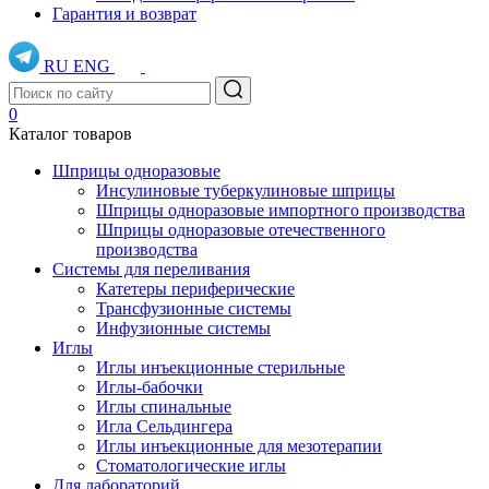
Гарантия и возврат
RU
ENG
0
Каталог товаров
Шприцы одноразовые
Инсулиновые туберкулиновые шприцы
Шприцы одноразовые импортного производства
Шприцы одноразовые отечественного
производства
Системы для переливания
Катетеры периферические
Трансфузионные системы
Инфузионные системы
Иглы
Иглы инъекционные стерильные
Иглы-бабочки
Иглы спинальные
Игла Сельдингера
Иглы инъекционные для мезотерапии
Стоматологические иглы
Для лабораторий