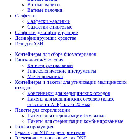
Ватные валики
Ватные палочки
Салфетки
Салфетки марлевые
Салфетки спиртовые
Салфетки дезинфицирующие
Дезинфицирующие средства
Гель для УЗИ
Контейнеры для сбора биоматериалов
Гинекология/Урология
Катетер уретральный
Гинекологические инструменты
Мочеприемники
Контейнеры и пакеты для утилизации медицинских
отходов
Контейнеры для медицинских отходов
Пакеты для медицинских отходов (класс
опасности А. Б) пл.16-20 мкм
Пакеты для стерилизации
Пакеты для стерилизации бумажные
Пакеты для стерилизации комбинированные
Разная продукция
Бумага для УЗИ видеопринтеров
Электроды одноразовые для ЭКГ