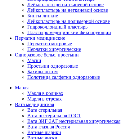
Лейкопластыри на тканевой основе
Лейкопластырь на нетканевой основе
Бинты липкие
Лейкопластырь на полимерной основе
Гидроколлоидный пластырь
Пластырь медицинский фиксирующий
Перчатки медицинские
Перчатки смотровые
Перчатки хирургические
Одноразовое белье, простыни
Маски
Простыни одноразовые
Бахилы оптом
Полотенца салфетки одноразовые
Марля
Марля в роликах
Марля в отрезах
Вата медицинская
Вата стерильная
Вата нестерильная ГОСТ
Вата ЗИГ-ЗАГ нестерильная хирургическая
Вата глазная Россия
Ватные шарики
Ватные диски