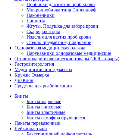
Пробирки для взятия проб крови
Микропробирка типа Эппендорф
Наконечники
Ланцеты
Жгуты, Подушка для забора крови
Скарификаторы
Изделия для взятия проб крови
Стекло предметное, покровное
Одноразовая медицинская одежда
Нарукавники одноразовые медицинские
Оториноларингологические товары (ЛОР-товары)
Гастроэнтерология
Медицинские инструменты
Кружка Эсмарха
ДиаКлон
Средства для реабилитации
Бинты
Бинты марлевые
Бинты гипсовые
Бинты эластичные
Бинты самофиксирующиеся
Пакеты перевязочные
Лейкопластыри
Бактерицидный лейкопластырь