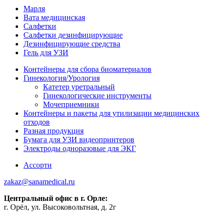
Марля
Вата медицинская
Салфетки
Салфетки дезинфицирующие
Дезинфицирующие средства
Гель для УЗИ
Контейнеры для сбора биоматериалов
Гинекология/Урология
Катетер уретральный
Гинекологические инструменты
Мочеприемники
Контейнеры и пакеты для утилизации медицинских
отходов
Разная продукция
Бумага для УЗИ видеопринтеров
Электроды одноразовые для ЭКГ
Ассорти
zakaz@sanamedical.ru
Центральный офис в г. Орле:
г. Орёл, ул. Высоковольтная, д. 2г