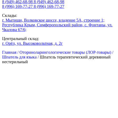
8 (949) 462-68-98
8 (949) 462-68-98
8 (996) 169-77-27
8 (996) 169-77-27
Склады:
г. Мытищи, Волковское шоссе, владение 5А, строение 1;
Республика Крым, Симферопольский район, с. Фонтаны, ул.
Чкалова 67/6;
Центральный склад:
г. Орёл, ул. Высоковольтная, д. 2г
Главная /
Оториноларингологические товары (ЛОР-товары) /
Шпатель для языка /
Шпатель терапевтический деревянный
нестерильный