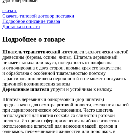
удостоверениями
скачать
Скачать типовой договор поставки
Подробное описание товара
Доставка и оплата
Подробнее о товаре
Шпатель терапевтический
изготовлен экологически чистой
древесины (березы, осины, липы). Шпатель деревянный
не имеет запаха или вкуса, поверхность отшлифована
и отполирована с двух сторон, кромка края его закруглена
и обработана с особенной тщательностью поэтому
гарантированно лишена неровностей и не может послужить
причиной возникновения занозы
Деревянные шпатели
упруги и устойчивы к излому.
Шпатель деревянный одноразовый (лор-шпатель) -
предназначен для осмотра ротовой полости, смещения тканей
при ларингологическом обследовании. Часто шпатель
используются для взятия соскоба со слизистой ротовой
полости. Из прочих сфер применения наиболее известно
использование шпателей для нанесения мазей, кремов и
бальзамов, перемешивания жидкостей или порошков, в