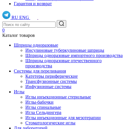
Гарантия и возврат
RU
ENG
0
Каталог товаров
Шприцы одноразовые
Инсулиновые туберкулиновые шприцы
Шприцы одноразовые импортного производства
Шприцы одноразовые отечественного
производства
Системы для переливания
Катетеры периферические
Трансфузионные системы
Инфузионные системы
Иглы
Иглы инъекционные стерильные
Иглы-бабочки
Иглы спинальные
Игла Сельдингера
Иглы инъекционные для мезотерапии
Стоматологические иглы
Для лабораторий