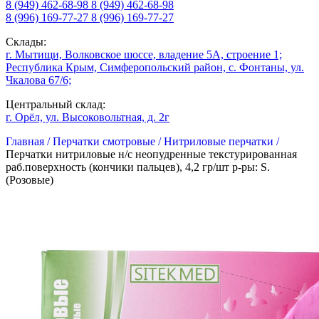
8 (949) 462-68-98
8 (949) 462-68-98
8 (996) 169-77-27
8 (996) 169-77-27
Склады:
г. Мытищи, Волковское шоссе, владение 5А, строение 1;
Республика Крым, Симферопольский район, с. Фонтаны, ул.
Чкалова 67/6;
Центральный склад:
г. Орёл, ул. Высоковольтная, д. 2г
Главная /
Перчатки смотровые /
Нитриловые перчатки /
Перчатки нитриловые н/с неопудренные текстурированная
раб.поверхность (кончики пальцев), 4,2 гр/шт р-ры: S.
(Розовые)