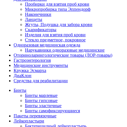
Пробирки для взятия проб крови
Микропробирка типа Эппендорф
Наконечники
Ланцеты
Жгуты, Подушка для забора крови
Скарификаторы
Изделия для взятия проб крови
Стекло предметное, покровное
Одноразовая медицинская одежда
Нарукавники одноразовые медицинские
Оториноларингологические товары (ЛОР-товары)
Гастроэнтерология
Медицинские инструменты
Кружка Эсмарха
ДиаКлон
Средства для реабилитации
Бинты
Бинты марлевые
Бинты гипсовые
Бинты эластичные
Бинты самофиксирующиеся
Пакеты перевязочные
Лейкопластыри
Бактерицидный лейкопластырь