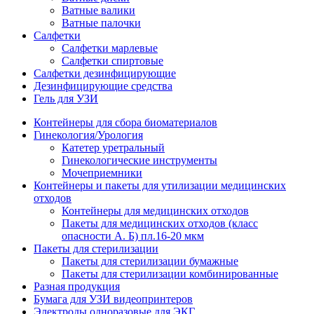
Ватные валики
Ватные палочки
Салфетки
Салфетки марлевые
Салфетки спиртовые
Салфетки дезинфицирующие
Дезинфицирующие средства
Гель для УЗИ
Контейнеры для сбора биоматериалов
Гинекология/Урология
Катетер уретральный
Гинекологические инструменты
Мочеприемники
Контейнеры и пакеты для утилизации медицинских
отходов
Контейнеры для медицинских отходов
Пакеты для медицинских отходов (класс
опасности А. Б) пл.16-20 мкм
Пакеты для стерилизации
Пакеты для стерилизации бумажные
Пакеты для стерилизации комбинированные
Разная продукция
Бумага для УЗИ видеопринтеров
Электроды одноразовые для ЭКГ