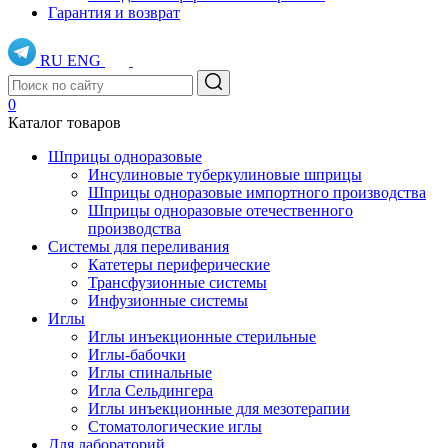
Гарантия и возврат
RU
ENG
0
Каталог товаров
Шприцы одноразовые
Инсулиновые туберкулиновые шприцы
Шприцы одноразовые импортного производства
Шприцы одноразовые отечественного
производства
Системы для переливания
Катетеры периферические
Трансфузионные системы
Инфузионные системы
Иглы
Иглы инъекционные стерильные
Иглы-бабочки
Иглы спинальные
Игла Сельдингера
Иглы инъекционные для мезотерапии
Стоматологические иглы
Для лабораторий