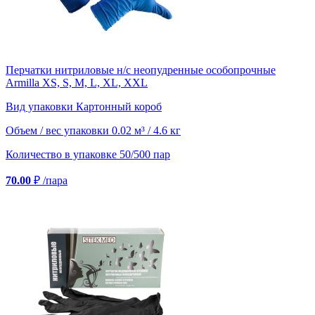
Перчатки нитриловые н/с неопудренные особопрочные
Armilla XS, S, M, L, XL, XXL
Вид упаковки
Картонный короб
Объем / вес упаковки
0.02 м³ / 4.6 кг
Количество в упаковке
50/500 пар
70.00
₽
/пара