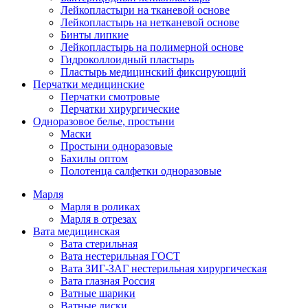
Лейкопластыри на тканевой основе
Лейкопластырь на нетканевой основе
Бинты липкие
Лейкопластырь на полимерной основе
Гидроколлоидный пластырь
Пластырь медицинский фиксирующий
Перчатки медицинские
Перчатки смотровые
Перчатки хирургические
Одноразовое белье, простыни
Маски
Простыни одноразовые
Бахилы оптом
Полотенца салфетки одноразовые
Марля
Марля в роликах
Марля в отрезах
Вата медицинская
Вата стерильная
Вата нестерильная ГОСТ
Вата ЗИГ-ЗАГ нестерильная хирургическая
Вата глазная Россия
Ватные шарики
Ватные диски