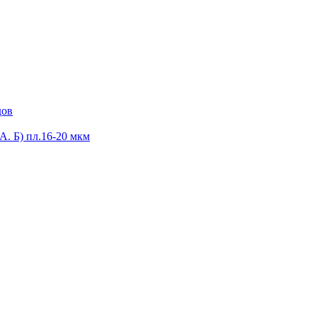
дов
А. Б) пл.16-20 мкм