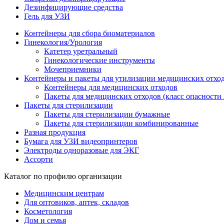
Дезинфицирующие средства
Гель для УЗИ
Контейнеры для сбора биоматериалов
Гинекология/Урология
Катетер уретральный
Гинекологические инструменты
Мочеприемники
Контейнеры и пакеты для утилизации медицинских отхо
Контейнеры для медицинских отходов
Пакеты для медицинских отходов (класс опасности 
Пакеты для стерилизации
Пакеты для стерилизации бумажные
Пакеты для стерилизации комбинированные
Разная продукция
Бумага для УЗИ видеопринтеров
Электроды одноразовые для ЭКГ
Ассорти
Каталог по профилю организации
Медицинским центрам
Для оптовиков, аптек, складов
Косметология
Дом и семья