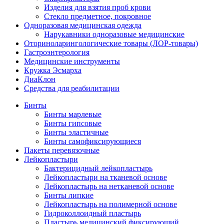
Изделия для взятия проб крови
Стекло предметное, покровное
Одноразовая медицинская одежда
Нарукавники одноразовые медицинские
Оториноларингологические товары (ЛОР-товары)
Гастроэнтерология
Медицинские инструменты
Кружка Эсмарха
ДиаКлон
Средства для реабилитации
Бинты
Бинты марлевые
Бинты гипсовые
Бинты эластичные
Бинты самофиксирующиеся
Пакеты перевязочные
Лейкопластыри
Бактерицидный лейкопластырь
Лейкопластыри на тканевой основе
Лейкопластырь на нетканевой основе
Бинты липкие
Лейкопластырь на полимерной основе
Гидроколлоидный пластырь
Пластырь медицинский фиксирующий