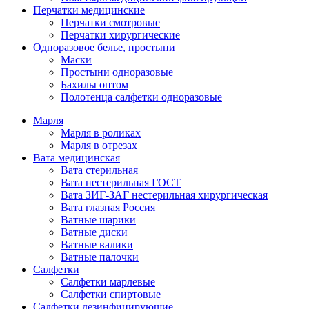
Перчатки медицинские
Перчатки смотровые
Перчатки хирургические
Одноразовое белье, простыни
Маски
Простыни одноразовые
Бахилы оптом
Полотенца салфетки одноразовые
Марля
Марля в роликах
Марля в отрезах
Вата медицинская
Вата стерильная
Вата нестерильная ГОСТ
Вата ЗИГ-ЗАГ нестерильная хирургическая
Вата глазная Россия
Ватные шарики
Ватные диски
Ватные валики
Ватные палочки
Салфетки
Салфетки марлевые
Салфетки спиртовые
Салфетки дезинфицирующие