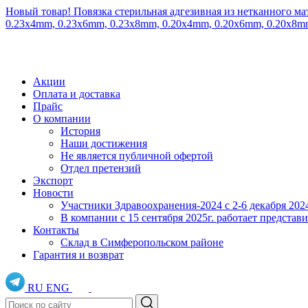
Новый товар! Повязка стерильная адгезивная из нетканного ма
0.23x4mm, 0.23x6mm, 0.23x8mm, 0.20x4mm, 0.20x6mm, 0.20x8
Акции
Оплата и доставка
Прайс
О компании
История
Наши достижения
Не является публичной офертой
Отдел претензий
Экспорт
Новости
Участники Здравоохранения-2024 с 2-6 декабря 202
В компании с 15 сентября 2025г. работает предста
Контакты
Склад в Симферопольском районе
Гарантия и возврат
RU
ENG