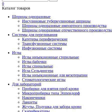
0
Каталог товаров
Шприцы одноразовые
Инсулиновые туберкулиновые шприцы
Шприцы одноразовые импортного производства
Шприцы одноразовые отечественного производств
Системы для переливания
Катетеры периферические
Трансфузионные системы
Инфузионные системы
Иглы
Иглы инъекционные стерильные
Иглы-бабочки
Иглы спинальные
Игла Сельдингера
Иглы инъекционные для мезотерапии
Стоматологические иглы
Для лабораторий
Пробирки для взятия проб крови
Микропробирка типа Эппендорф
Наконечники
Ланцеты
Жгуты, Подушка для забора крови
Скарификаторы