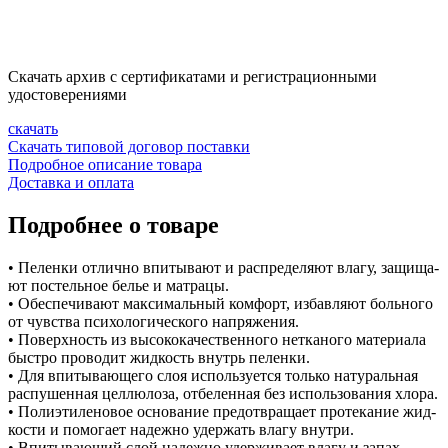
Скачать архив с сертификатами и регистрационными
удостоверениями
скачать
Скачать типовой договор поставки
Подробное описание товара
Доставка и оплата
Подробнее о товаре
• Пе­лен­ки от­лич­но впи­ты­ва­ют и рас­пре­де­ля­ют вла­гу, за­щи­ща­
ют по­стель­ное бе­лье и мат­ра­цы.
• Обес­пе­чи­ва­ют мак­си­маль­ный ком­форт, из­бав­ля­ют боль­но­го
от чув­ства пси­хо­ло­ги­че­ско­го на­пря­же­ния.
• По­верх­ность из вы­со­ко­ка­че­ствен­но­го нетка­но­го ма­те­ри­а­ла
быст­ро про­во­дит жид­кость внутрь пе­лен­ки.
• Для впи­ты­ва­ю­ще­го слоя ис­поль­зу­ет­ся толь­ко на­ту­раль­ная
рас­пу­шен­ная цел­лю­ло­за, от­бе­лен­ная без ис­поль­зо­ва­ния хло­ра.
• По­ли­эти­ле­но­вое ос­но­ва­ние предот­вра­ща­ет про­те­ка­ние жид­
ко­сти и по­мо­га­ет на­деж­но удер­жать вла­гу внут­ри.
• Впи­ты­ва­ю­щий слой на­деж­но удер­жи­ва­ет вла­гу и за­пах.