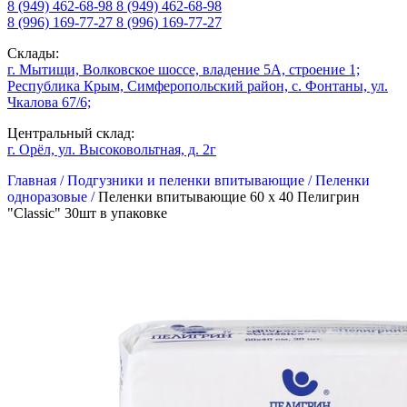
8 (949) 462-68-98
8 (949) 462-68-98
8 (996) 169-77-27
8 (996) 169-77-27
Склады:
г. Мытищи, Волковское шоссе, владение 5А, строение 1;
Республика Крым, Симферопольский район, с. Фонтаны, ул.
Чкалова 67/6;
Центральный склад:
г. Орёл, ул. Высоковольтная, д. 2г
Главная /
Подгузники и пеленки впитывающие /
Пеленки
одноразовые /
Пеленки впитывающие 60 х 40 Пелигрин
"Classic" 30шт в упаковке