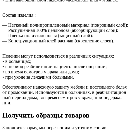
Состав изделия :
— Нетканый полипропиленовый материал (покровный слой);
— Распушенная 100% целлюлоза (абсорбирующий слой):
— Пленка полиэтиленовая (защитный слой):
— Конструкционный клей расплав (скрепление слоев).
Пе­лен­ки мо­гут ис­поль­зо­вать­ся в раз­лич­ных си­ту­а­ци­ях:
• в боль­ни­цах;
• в пе­ри­од ре­а­би­ли­та­ции па­ци­ен­та по­сле опе­ра­ции;
• во вре­мя осмот­ров у вра­ча или до­ма;
• при ухо­де за ле­жа­чи­ми боль­ны­ми.
Обес­пе­чи­ва­ют на­деж­ную за­щи­ту ме­бе­ли и по­стель­но­го бе­лья
от про­мо­ка­ний. Используются в боль­ни­цах, в ре­а­би­ли­та­ци­он­
ный пе­ри­од до­ма, во вре­мя осмот­ров у вра­ча, при недер­жа­
нии.
Получить образцы товаров
Заполните форму, мы перезвоним и уточним состав