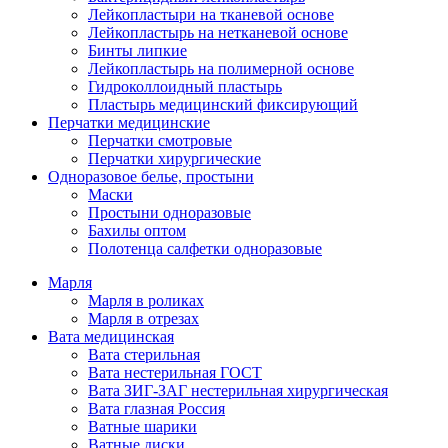
Лейкопластыри на тканевой основе
Лейкопластырь на нетканевой основе
Бинты липкие
Лейкопластырь на полимерной основе
Гидроколлоидный пластырь
Пластырь медицинский фиксирующий
Перчатки медицинские
Перчатки смотровые
Перчатки хирургические
Одноразовое белье, простыни
Маски
Простыни одноразовые
Бахилы оптом
Полотенца салфетки одноразовые
Марля
Марля в роликах
Марля в отрезах
Вата медицинская
Вата стерильная
Вата нестерильная ГОСТ
Вата ЗИГ-ЗАГ нестерильная хирургическая
Вата глазная Россия
Ватные шарики
Ватные диски