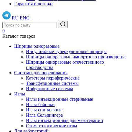
Гарантия и возврат
RU
ENG
0
Каталог товаров
Шприцы одноразовые
Инсулиновые туберкулиновые шприцы
Шприцы одноразовые импортного производства
Шприцы одноразовые отечественного
производства
Системы для переливания
Катетеры периферические
Трансфузионные системы
Инфузионные системы
Иглы
Иглы инъекционные стерильные
Иглы-бабочки
Иглы спинальные
Игла Сельдингера
Иглы инъекционные для мезотерапии
Стоматологические иглы
Для лабораторий