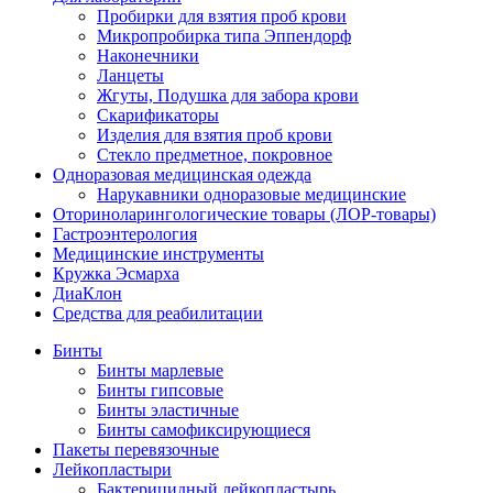
Пробирки для взятия проб крови
Микропробирка типа Эппендорф
Наконечники
Ланцеты
Жгуты, Подушка для забора крови
Скарификаторы
Изделия для взятия проб крови
Стекло предметное, покровное
Одноразовая медицинская одежда
Нарукавники одноразовые медицинские
Оториноларингологические товары (ЛОР-товары)
Гастроэнтерология
Медицинские инструменты
Кружка Эсмарха
ДиаКлон
Средства для реабилитации
Бинты
Бинты марлевые
Бинты гипсовые
Бинты эластичные
Бинты самофиксирующиеся
Пакеты перевязочные
Лейкопластыри
Бактерицидный лейкопластырь