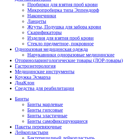
Пробирки для взятия проб крови
Микропробирка типа Эппендорф
Наконечники
Ланцеты
Жгуты, Подушка для забора крови
Скарификаторы
Изделия для взятия проб крови
Стекло предметное, покровное
Одноразовая медицинская одежда
Нарукавники одноразовые медицинские
Оториноларингологические товары (ЛОР-товары)
Гастроэнтерология
Медицинские инструменты
Кружка Эсмарха
ДиаКлон
Средства для реабилитации
Бинты
Бинты марлевые
Бинты гипсовые
Бинты эластичные
Бинты самофиксирующиеся
Пакеты перевязочные
Лейкопластыри
Бактерицидный лейкопластырь