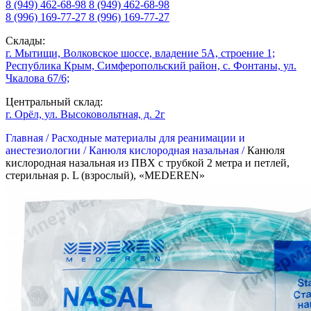
8 (949) 462-68-98
8 (949) 462-68-98
8 (996) 169-77-27
8 (996) 169-77-27
Склады:
г. Мытищи, Волковское шоссе, владение 5А, строение 1;
Республика Крым, Симферопольский район, с. Фонтаны, ул.
Чкалова 67/6;
Центральный склад:
г. Орёл, ул. Высоковольтная, д. 2г
Главная /
Расходные материалы для реанимации и
анестезиологии /
Канюля кислородная назальная /
Канюля
кислородная назальная из ПВХ с трубкой 2 метра и петлей,
стерильная р. L (взрослый), «MEDEREN»