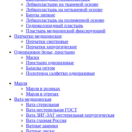
Лейкопластыри на тканевой основе
Лейкопластырь на нетканевой основе
Бинты липкие
Лейкопластырь на полимерной основе
Гидроколлоидный пластырь
Пластырь медицинский фиксирующий
Перчатки медицинские
Перчатки смотровые
Перчатки хирургические
Одноразовое белье, простыни
Маски
Простыни одноразовые
Бахилы оптом
Полотенца салфетки одноразовые
Марля
Марля в роликах
Марля в отрезах
Вата медицинская
Вата стерильная
Вата нестерильная ГОСТ
Вата ЗИГ-ЗАГ нестерильная хирургическая
Вата глазная Россия
Ватные шарики
Ватные диски