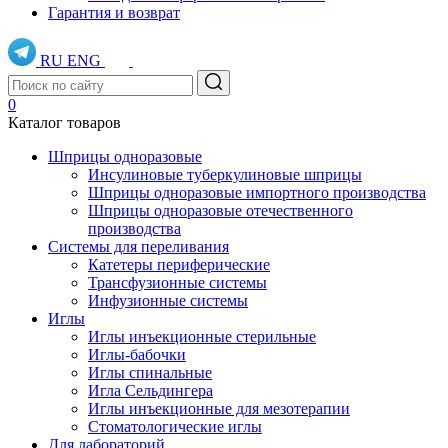
Гарантия и возврат
RU
ENG
0
Каталог товаров
Шприцы одноразовые
Инсулиновые туберкулиновые шприцы
Шприцы одноразовые импортного производства
Шприцы одноразовые отечественного
производства
Системы для переливания
Катетеры периферические
Трансфузионные системы
Инфузионные системы
Иглы
Иглы инъекционные стерильные
Иглы-бабочки
Иглы спинальные
Игла Сельдингера
Иглы инъекционные для мезотерапии
Стоматологические иглы
Для лабораторий