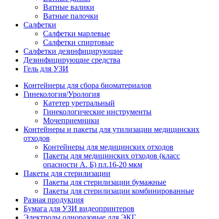
Ватные валики
Ватные палочки
Салфетки
Салфетки марлевые
Салфетки спиртовые
Салфетки дезинфицирующие
Дезинфицирующие средства
Гель для УЗИ
Контейнеры для сбора биоматериалов
Гинекология/Урология
Катетер уретральный
Гинекологические инструменты
Мочеприемники
Контейнеры и пакеты для утилизации медицинских
отходов
Контейнеры для медицинских отходов
Пакеты для медицинских отходов (класс
опасности А. Б) пл.16-20 мкм
Пакеты для стерилизации
Пакеты для стерилизации бумажные
Пакеты для стерилизации комбинированные
Разная продукция
Бумага для УЗИ видеопринтеров
Электроды одноразовые для ЭКГ