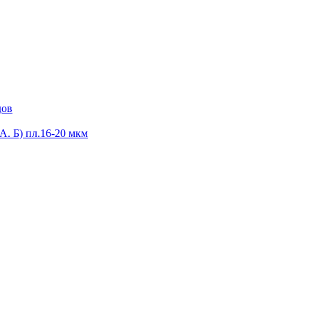
дов
А. Б) пл.16-20 мкм