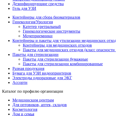
Дезинфицирующие средства
Гель для УЗИ
Контейнеры для сбора биоматериалов
Гинекология/Урология
Катетер уретральный
Гинекологические инструменты
Мочеприемники
Контейнеры и пакеты для утилизации медицинских отхо
Контейнеры для медицинских отходов
Пакеты для медицинских отходов (класс опасности 
Пакеты для стерилизации
Пакеты для стерилизации бумажные
Пакеты для стерилизации комбинированные
Разная продукция
Бумага для УЗИ видеопринтеров
Электроды одноразовые для ЭКГ
Ассорти
Каталог по профилю организации
Медицинским центрам
Для оптовиков, аптек, складов
Косметология
Дом и семья