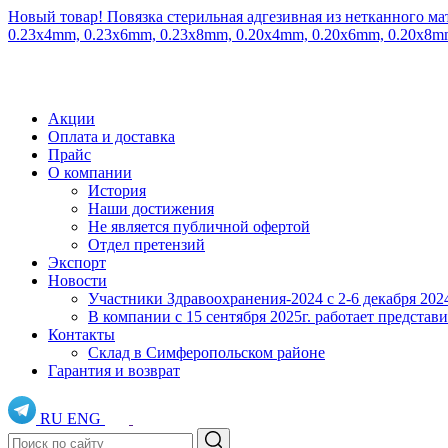
Новый товар! Повязка стерильная адгезивная из нетканного ма
0.23x4mm, 0.23x6mm, 0.23x8mm, 0.20x4mm, 0.20x6mm, 0.20x8
Акции
Оплата и доставка
Прайс
О компании
История
Наши достижения
Не является публичной офертой
Отдел претензий
Экспорт
Новости
Участники Здравоохранения-2024 с 2-6 декабря 202
В компании с 15 сентября 2025г. работает предста
Контакты
Склад в Симферопольском районе
Гарантия и возврат
RU
ENG