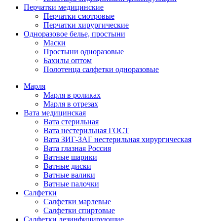
Перчатки медицинские
Перчатки смотровые
Перчатки хирургические
Одноразовое белье, простыни
Маски
Простыни одноразовые
Бахилы оптом
Полотенца салфетки одноразовые
Марля
Марля в роликах
Марля в отрезах
Вата медицинская
Вата стерильная
Вата нестерильная ГОСТ
Вата ЗИГ-ЗАГ нестерильная хирургическая
Вата глазная Россия
Ватные шарики
Ватные диски
Ватные валики
Ватные палочки
Салфетки
Салфетки марлевые
Салфетки спиртовые
Салфетки дезинфицирующие