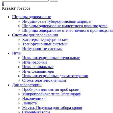
0
Каталог товаров
Шприцы одноразовые
Инсулиновые туберкулиновые шприцы
Шприцы одноразовые импортного производства
Шприцы одноразовые отечественного производств
Системы для переливания
Катетеры периферические
Трансфузионные системы
Инфузионные системы
Иглы
Иглы инъекционные стерильные
Иглы-бабочки
Иглы спинальные
Игла Сельдингера
Иглы инъекционные для мезотерапии
Стоматологические иглы
Для лабораторий
Пробирки для взятия проб крови
Микропробирка типа Эппендорф
Наконечники
Ланцеты
Жгуты, Подушка для забора крови
Скарификаторы