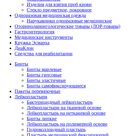
Изделия для взятия проб крови
Стекло предметное, покровное
Одноразовая медицинская одежда
Нарукавники одноразовые медицинские
Оториноларингологические товары (ЛОР-товары)
Гастроэнтерология
Медицинские инструменты
Кружка Эсмарха
ДиаКлон
Средства для реабилитации
Бинты
Бинты марлевые
Бинты гипсовые
Бинты эластичные
Бинты самофиксирующиеся
Пакеты перевязочные
Лейкопластыри
Бактерицидный лейкопластырь
Лейкопластыри на тканевой основе
Лейкопластырь на нетканевой основе
Бинты липкие
Лейкопластырь на полимерной основе
Гидроколлоидный пластырь
Пластырь медицинский фиксирующий