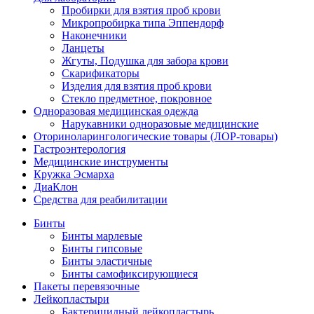
Пробирки для взятия проб крови
Микропробирка типа Эппендорф
Наконечники
Ланцеты
Жгуты, Подушка для забора крови
Скарификаторы
Изделия для взятия проб крови
Стекло предметное, покровное
Одноразовая медицинская одежда
Нарукавники одноразовые медицинские
Оториноларингологические товары (ЛОР-товары)
Гастроэнтерология
Медицинские инструменты
Кружка Эсмарха
ДиаКлон
Средства для реабилитации
Бинты
Бинты марлевые
Бинты гипсовые
Бинты эластичные
Бинты самофиксирующиеся
Пакеты перевязочные
Лейкопластыри
Бактерицидный лейкопластырь