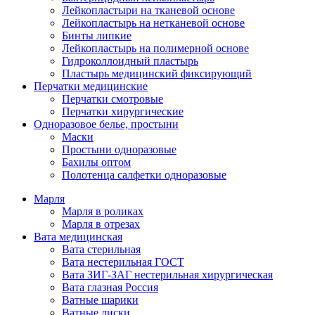
Лейкопластыри на тканевой основе
Лейкопластырь на нетканевой основе
Бинты липкие
Лейкопластырь на полимерной основе
Гидроколлоидный пластырь
Пластырь медицинский фиксирующий
Перчатки медицинские
Перчатки смотровые
Перчатки хирургические
Одноразовое белье, простыни
Маски
Простыни одноразовые
Бахилы оптом
Полотенца салфетки одноразовые
Марля
Марля в роликах
Марля в отрезах
Вата медицинская
Вата стерильная
Вата нестерильная ГОСТ
Вата ЗИГ-ЗАГ нестерильная хирургическая
Вата глазная Россия
Ватные шарики
Ватные диски