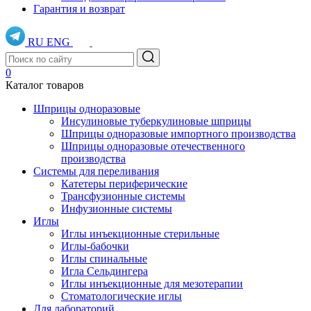
Гарантия и возврат
RU
ENG
0
Каталог товаров
Шприцы одноразовые
Инсулиновые туберкулиновые шприцы
Шприцы одноразовые импортного производства
Шприцы одноразовые отечественного
производства
Системы для переливания
Катетеры периферические
Трансфузионные системы
Инфузионные системы
Иглы
Иглы инъекционные стерильные
Иглы-бабочки
Иглы спинальные
Игла Сельдингера
Иглы инъекционные для мезотерапии
Стоматологические иглы
Для лабораторий