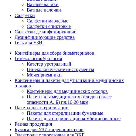
Ватные валики
Ватные палочки
Салфетки
Салфетки марлевые
Салфетки спиртовые
Салфетки дезинфицирующие
Дезинфицирующие средства
Гель для УЗИ
Контейнеры для сбора биоматериалов
Гинекология/Урология
Катетер уретральный
Гинекологические инструменты
Мочеприемники
Контейнеры и пакеты для утилизации медицинских
отходов
Контейнеры для медицинских отходов
Пакеты для медицинских отходов (класс
опасности А. Б) пл.16-20 мкм
Пакеты для стерилизации
Пакеты для стерилизации бумажные
Пакеты для стерилизации комбинированные
Разная продукция
Бумага для УЗИ видеопринтеров
Электроды одноразовые для ЭКГ