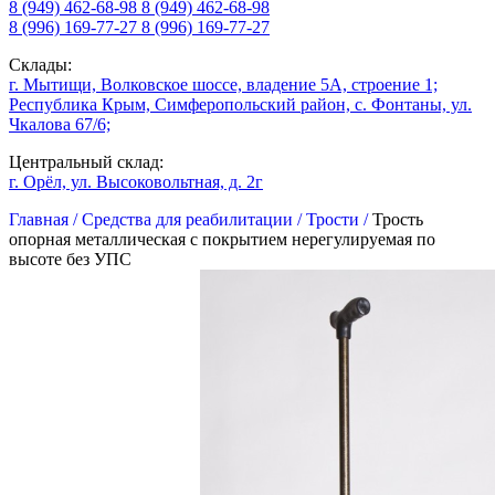
8 (949) 462-68-98
8 (949) 462-68-98
8 (996) 169-77-27
8 (996) 169-77-27
Склады:
г. Мытищи, Волковское шоссе, владение 5А, строение 1;
Республика Крым, Симферопольский район, с. Фонтаны, ул.
Чкалова 67/6;
Центральный склад:
г. Орёл, ул. Высоковольтная, д. 2г
Главная /
Средства для реабилитации /
Трости /
Трость
опорная металлическая c покрытием нерегулируемая по
высоте без УПС