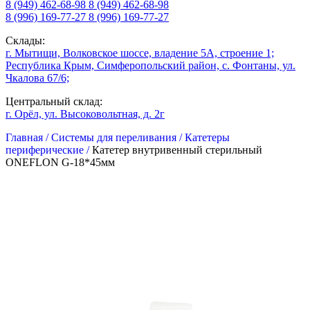
8 (949) 462-68-98
8 (949) 462-68-98
8 (996) 169-77-27
8 (996) 169-77-27
Склады:
г. Мытищи, Волковское шоссе, владение 5А, строение 1;
Республика Крым, Симферопольский район, с. Фонтаны, ул.
Чкалова 67/6;
Центральный склад:
г. Орёл, ул. Высоковольтная, д. 2г
Главная /
Системы для переливания /
Катетеры
периферические /
Катетер внутривенный стерильный
ONEFLON G-18*45мм