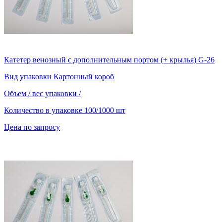
Катетер венозный с дополнительным портом (+ крылья) G-26
Вид упаковки
Картонный короб
Объем / вес упаковки
/
Количество в упаковке
100/1000 шт
Цена по запросу