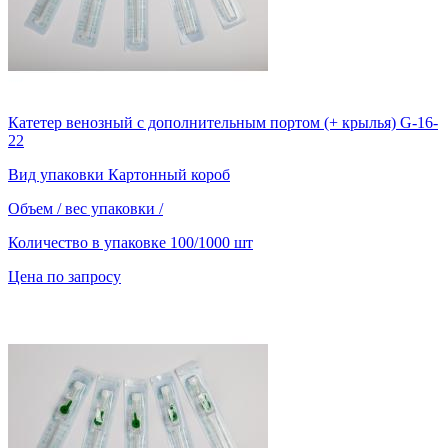
Катетер венозный с дополнительным портом (+ крылья) G-16-
22
Вид упаковки
Картонный короб
Объем / вес упаковки
/
Количество в упаковке
100/1000 шт
Цена по запросу