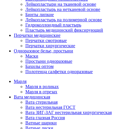
Лейкопластыри на тканевой основе
Лейкопластырь на нетканевой основе
Бинты липкие
Лейкопластырь на полимерной основе
Гидроколлоидный пластырь
Пластырь медицинский фиксирующий
Перчатки медицинские
Перчатки смотровые
Перчатки хирургические
Одноразовое белье, простыни
Маски
Простыни одноразовые
Бахилы оптом
Полотенца салфетки одноразовые
Марля
Марля в роликах
Марля в отрезах
Вата медицинская
Вата стерильная
Вата нестерильная ГОСТ
Вата ЗИГ-ЗАГ нестерильная хирургическая
Вата глазная Россия
Ватные шарики
Ватные диски