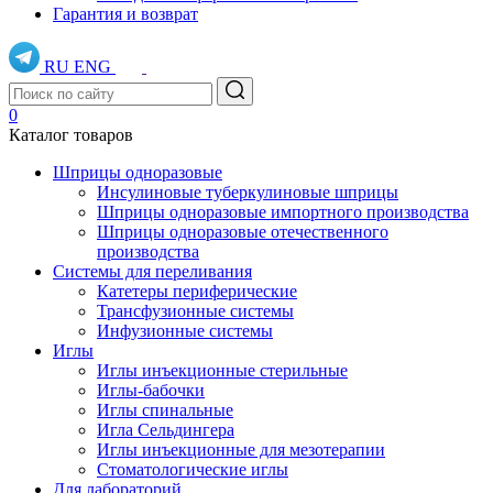
Гарантия и возврат
RU
ENG
0
Каталог товаров
Шприцы одноразовые
Инсулиновые туберкулиновые шприцы
Шприцы одноразовые импортного производства
Шприцы одноразовые отечественного
производства
Системы для переливания
Катетеры периферические
Трансфузионные системы
Инфузионные системы
Иглы
Иглы инъекционные стерильные
Иглы-бабочки
Иглы спинальные
Игла Сельдингера
Иглы инъекционные для мезотерапии
Стоматологические иглы
Для лабораторий