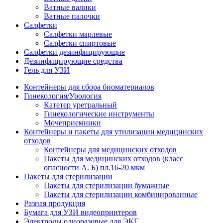
Ватные валики
Ватные палочки
Салфетки
Салфетки марлевые
Салфетки спиртовые
Салфетки дезинфицирующие
Дезинфицирующие средства
Гель для УЗИ
Контейнеры для сбора биоматериалов
Гинекология/Урология
Катетер уретральный
Гинекологические инструменты
Мочеприемники
Контейнеры и пакеты для утилизации медицинских
отходов
Контейнеры для медицинских отходов
Пакеты для медицинских отходов (класс
опасности А. Б) пл.16-20 мкм
Пакеты для стерилизации
Пакеты для стерилизации бумажные
Пакеты для стерилизации комбинированные
Разная продукция
Бумага для УЗИ видеопринтеров
Электроды одноразовые для ЭКГ