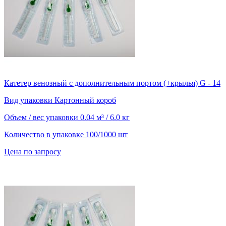
Катетер венозный с дополнительным портом (+крылья) G - 14
Вид упаковки
Картонный короб
Объем / вес упаковки
0.04 м³ / 6.0 кг
Количество в упаковке
100/1000 шт
Цена по запросу