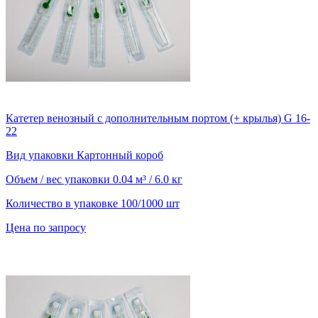
Катетер венозный с дополнительным портом (+ крылья) G 16-
22
Вид упаковки
Картонный короб
Объем / вес упаковки
0.04 м³ / 6.0 кг
Количество в упаковке
100/1000 шт
Цена по запросу