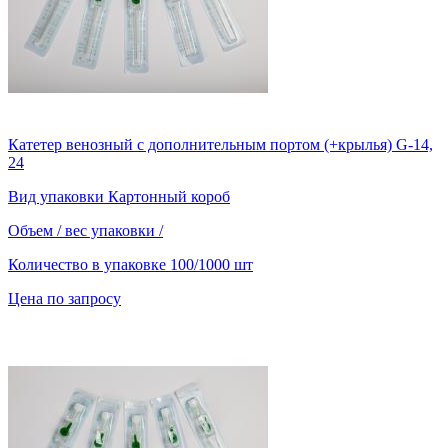
Катетер венозный с дополнительным портом (+крылья) G-14,
24
Вид упаковки
Картонный короб
Объем / вес упаковки
/
Количество в упаковке
100/1000 шт
Цена по запросу