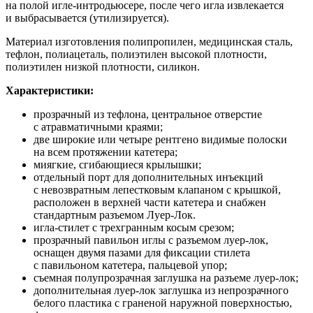
на полой
игле-интродьюсере
, после чего игла извлекается
и выбрасывается (утилизируется).
Материал изготовления полипропилен, медицинская сталь,
тефлон, полиацеталь, полиэтилен высокой плотности,
полиэтилен низкой плотности, силикон.
Характеристики:
прозрачный из тефлона, центральное отверстие
с атравматичными краями;
две широкие или четыре рентгено видимые полоски
на всем протяжении катетера;
миягкие, сгибающиеся крылышки;
отдельный порт для дополнительных инъекций
с невозвратным лепестковым клапаном с крышкой,
расположен в верхней части катетера и снабжен
стандартным разъемом
Луер-Лок
.
игла-стилет
с трехгранным косым срезом;
прозрачный павильон иглы с разъемом
луер-лок
,
оснащен двумя пазами для фиксации стилета
с павильоном катетера, пальцевой упор;
съемная полупрозрачная заглушка на разъеме луер-лок;
дополнительная
луер-лок
заглушка из непрозрачного
белого пластика с граненой наружной поверхностью,