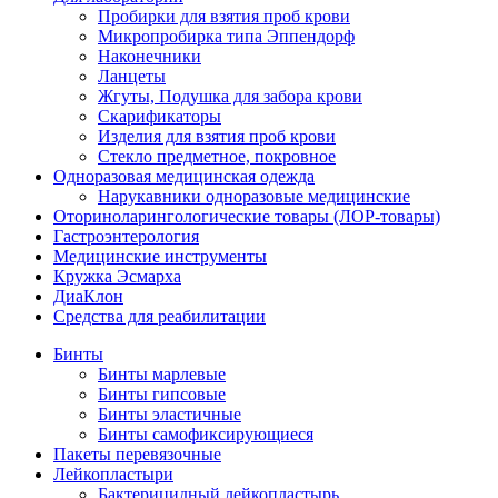
Пробирки для взятия проб крови
Микропробирка типа Эппендорф
Наконечники
Ланцеты
Жгуты, Подушка для забора крови
Скарификаторы
Изделия для взятия проб крови
Стекло предметное, покровное
Одноразовая медицинская одежда
Нарукавники одноразовые медицинские
Оториноларингологические товары (ЛОР-товары)
Гастроэнтерология
Медицинские инструменты
Кружка Эсмарха
ДиаКлон
Средства для реабилитации
Бинты
Бинты марлевые
Бинты гипсовые
Бинты эластичные
Бинты самофиксирующиеся
Пакеты перевязочные
Лейкопластыри
Бактерицидный лейкопластырь