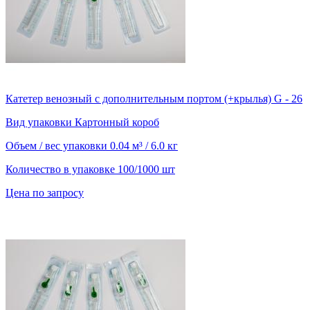
Катетер венозный с дополнительным портом (+крылья) G - 26
Вид упаковки
Картонный короб
Объем / вес упаковки
0.04 м³ / 6.0 кг
Количество в упаковке
100/1000 шт
Цена по запросу