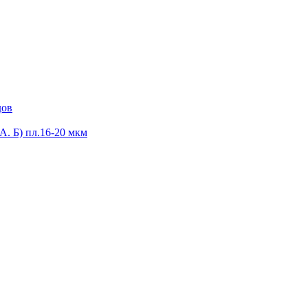
дов
А. Б) пл.16-20 мкм