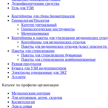
Дезинфицирующие средства
Гель для УЗИ
Контейнеры для сбора биоматериалов
Гинекология/Урология
Катетер уретральный
Гинекологические инструменты
Мочеприемники
Контейнеры и пакеты для утилизации медицинских отхо
Контейнеры для медицинских отходов
Пакеты для медицинских отходов (класс опасности 
Пакеты для стерилизации
Пакеты для стерилизации бумажные
Пакеты для стерилизации комбинированные
Разная продукция
Бумага для УЗИ видеопринтеров
Электроды одноразовые для ЭКГ
Ассорти
Каталог по профилю организации
Медицинским центрам
Для оптовиков, аптек, складов
Косметология
Дом и семья