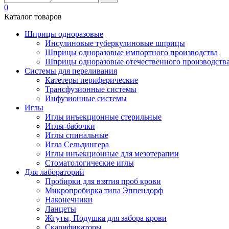
0
Каталог товаров
Шприцы одноразовые
Инсулиновые туберкулиновые шприцы
Шприцы одноразовые импортного производства
Шприцы одноразовые отечественного производств
Системы для переливания
Катетеры периферические
Трансфузионные системы
Инфузионные системы
Иглы
Иглы инъекционные стерильные
Иглы-бабочки
Иглы спинальные
Игла Сельдингера
Иглы инъекционные для мезотерапии
Стоматологические иглы
Для лабораторий
Пробирки для взятия проб крови
Микропробирка типа Эппендорф
Наконечники
Ланцеты
Жгуты, Подушка для забора крови
Скарификаторы