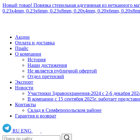
Новый товар! Повязка стерильная адгезивная из нетканного ма
0.23x4mm, 0.23x6mm, 0.23x8mm, 0.20x4mm, 0.20x6mm, 0.20x8
Акции
Оплата и доставка
Прайс
О компании
История
Наши достижения
Не является публичной офертой
Отдел претензий
Экспорт
Новости
Участники Здравоохранения-2024 с 2-6 декабря 202
В компании с 15 сентября 2025г. работает предста
Контакты
Склад в Симферопольском районе
Гарантия и возврат
RU
ENG