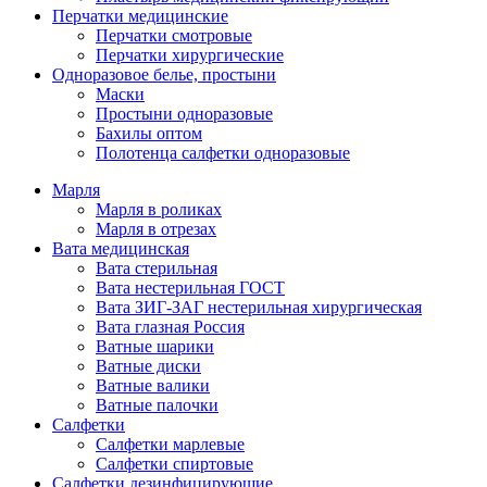
Перчатки медицинские
Перчатки смотровые
Перчатки хирургические
Одноразовое белье, простыни
Маски
Простыни одноразовые
Бахилы оптом
Полотенца салфетки одноразовые
Марля
Марля в роликах
Марля в отрезах
Вата медицинская
Вата стерильная
Вата нестерильная ГОСТ
Вата ЗИГ-ЗАГ нестерильная хирургическая
Вата глазная Россия
Ватные шарики
Ватные диски
Ватные валики
Ватные палочки
Салфетки
Салфетки марлевые
Салфетки спиртовые
Салфетки дезинфицирующие