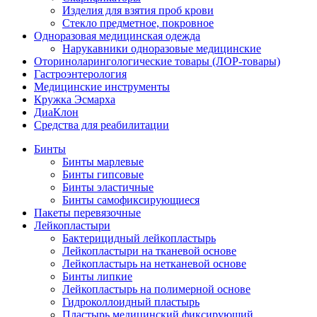
Изделия для взятия проб крови
Стекло предметное, покровное
Одноразовая медицинская одежда
Нарукавники одноразовые медицинские
Оториноларингологические товары (ЛОР-товары)
Гастроэнтерология
Медицинские инструменты
Кружка Эсмарха
ДиаКлон
Средства для реабилитации
Бинты
Бинты марлевые
Бинты гипсовые
Бинты эластичные
Бинты самофиксирующиеся
Пакеты перевязочные
Лейкопластыри
Бактерицидный лейкопластырь
Лейкопластыри на тканевой основе
Лейкопластырь на нетканевой основе
Бинты липкие
Лейкопластырь на полимерной основе
Гидроколлоидный пластырь
Пластырь медицинский фиксирующий