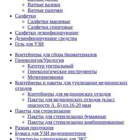
Ватные валики
Ватные палочки
Салфетки
Салфетки марлевые
Салфетки спиртовые
Салфетки дезинфицирующие
Дезинфицирующие средства
Гель для УЗИ
Контейнеры для сбора биоматериалов
Гинекология/Урология
Катетер уретральный
Гинекологические инструменты
Мочеприемники
Контейнеры и пакеты для утилизации медицинских
отходов
Контейнеры для медицинских отходов
Пакеты для медицинских отходов (класс
опасности А. Б) пл.16-20 мкм
Пакеты для стерилизации
Пакеты для стерилизации бумажные
Пакеты для стерилизации комбинированные
Разная продукция
Бумага для УЗИ видеопринтеров
Электроды одноразовые для ЭКГ