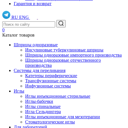
Гарантия и возврат
RU
ENG
0
Каталог товаров
Шприцы одноразовые
Инсулиновые туберкулиновые шприцы
Шприцы одноразовые импортного производства
Шприцы одноразовые отечественного
производства
Системы для переливания
Катетеры периферические
Трансфузионные системы
Инфузионные системы
Иглы
Иглы инъекционные стерильные
Иглы-бабочки
Иглы спинальные
Игла Сельдингера
Иглы инъекционные для мезотерапии
Стоматологические иглы
Для лабораторий