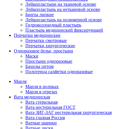
Лейкопластыри на тканевой основе
Лейкопластырь на нетканевой основе
Бинты липкие
Лейкопластырь на полимерной основе
Гидроколлоидный пластырь
Пластырь медицинский фиксирующий
Перчатки медицинские
Перчатки смотровые
Перчатки хирургические
Одноразовое белье, простыни
Маски
Простыни одноразовые
Бахилы оптом
Полотенца салфетки одноразовые
Марля
Марля в роликах
Марля в отрезах
Вата медицинская
Вата стерильная
Вата нестерильная ГОСТ
Вата ЗИГ-ЗАГ нестерильная хирургическая
Вата глазная Россия
Ватные шарики
Ватные диски