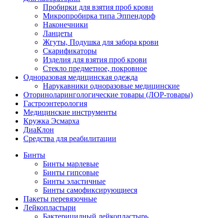
Пробирки для взятия проб крови
Микропробирка типа Эппендорф
Наконечники
Ланцеты
Жгуты, Подушка для забора крови
Скарификаторы
Изделия для взятия проб крови
Стекло предметное, покровное
Одноразовая медицинская одежда
Нарукавники одноразовые медицинские
Оториноларингологические товары (ЛОР-товары)
Гастроэнтерология
Медицинские инструменты
Кружка Эсмарха
ДиаКлон
Средства для реабилитации
Бинты
Бинты марлевые
Бинты гипсовые
Бинты эластичные
Бинты самофиксирующиеся
Пакеты перевязочные
Лейкопластыри
Бактерицидный лейкопластырь