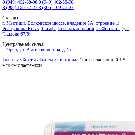
8 (949) 462-68-98
8 (949) 462-68-98
8 (996) 169-77-27
8 (996) 169-77-27
Склады:
г. Мытищи, Волковское шоссе, владение 5А, строение 1;
Республика Крым, Симферопольский район, с. Фонтаны, ул.
Чкалова 67/6;
Центральный склад:
г. Орёл, ул. Высоковольтная, д. 2г
Главная /
Бинты /
Бинты эластичные /
Бинт эластичный 1.5
м*8 см с застежкой