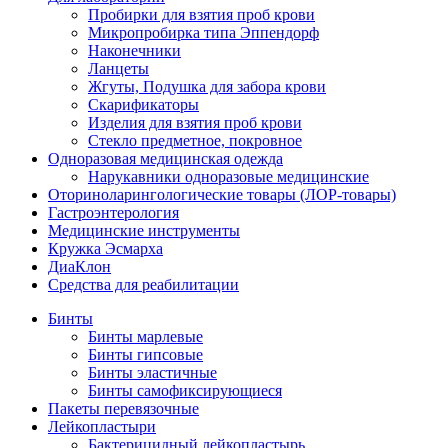
Пробирки для взятия проб крови
Микропробирка типа Эппендорф
Наконечники
Ланцеты
Жгуты, Подушка для забора крови
Скарификаторы
Изделия для взятия проб крови
Стекло предметное, покровное
Одноразовая медицинская одежда
Нарукавники одноразовые медицинские
Оториноларингологические товары (ЛОР-товары)
Гастроэнтерология
Медицинские инструменты
Кружка Эсмарха
ДиаКлон
Средства для реабилитации
Бинты
Бинты марлевые
Бинты гипсовые
Бинты эластичные
Бинты самофиксирующиеся
Пакеты перевязочные
Лейкопластыри
Бактерицидный лейкопластырь