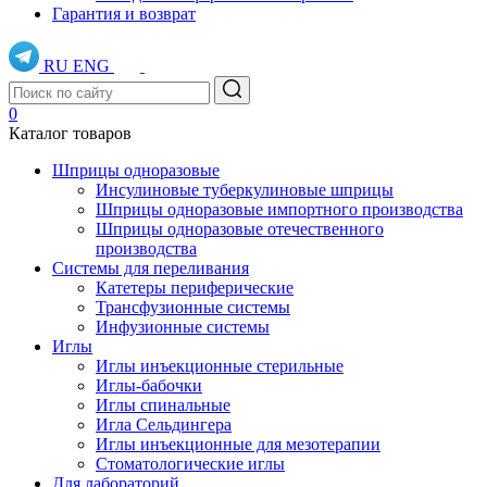
Гарантия и возврат
RU
ENG
0
Каталог товаров
Шприцы одноразовые
Инсулиновые туберкулиновые шприцы
Шприцы одноразовые импортного производства
Шприцы одноразовые отечественного
производства
Системы для переливания
Катетеры периферические
Трансфузионные системы
Инфузионные системы
Иглы
Иглы инъекционные стерильные
Иглы-бабочки
Иглы спинальные
Игла Сельдингера
Иглы инъекционные для мезотерапии
Стоматологические иглы
Для лабораторий