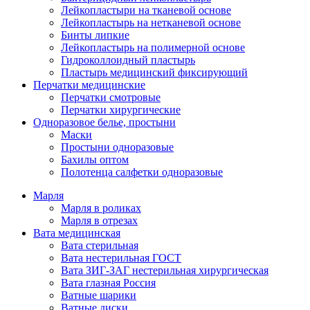
Лейкопластыри на тканевой основе
Лейкопластырь на нетканевой основе
Бинты липкие
Лейкопластырь на полимерной основе
Гидроколлоидный пластырь
Пластырь медицинский фиксирующий
Перчатки медицинские
Перчатки смотровые
Перчатки хирургические
Одноразовое белье, простыни
Маски
Простыни одноразовые
Бахилы оптом
Полотенца салфетки одноразовые
Марля
Марля в роликах
Марля в отрезах
Вата медицинская
Вата стерильная
Вата нестерильная ГОСТ
Вата ЗИГ-ЗАГ нестерильная хирургическая
Вата глазная Россия
Ватные шарики
Ватные диски