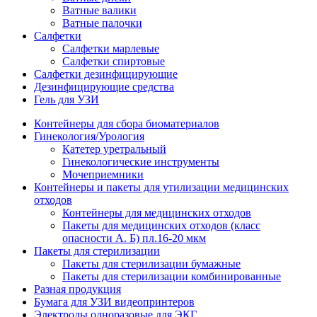
Ватные валики
Ватные палочки
Салфетки
Салфетки марлевые
Салфетки спиртовые
Салфетки дезинфицирующие
Дезинфицирующие средства
Гель для УЗИ
Контейнеры для сбора биоматериалов
Гинекология/Урология
Катетер уретральный
Гинекологические инструменты
Мочеприемники
Контейнеры и пакеты для утилизации медицинских
отходов
Контейнеры для медицинских отходов
Пакеты для медицинских отходов (класс
опасности А. Б) пл.16-20 мкм
Пакеты для стерилизации
Пакеты для стерилизации бумажные
Пакеты для стерилизации комбинированные
Разная продукция
Бумага для УЗИ видеопринтеров
Электроды одноразовые для ЭКГ